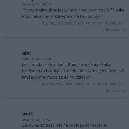
2025-01-29 18:50:26
Kto normalny zima jezdzi hulajnoga po miescie ?? tylko
ktos nawalony moze wpasc na taki pomysł
Aby odpowiedzieć na komentarz, musisz być
zalogowany.
abc
2025-01-29 17:43:16
jaki mandat - kara absolutnego więzienia - taka
hulejnoga to też pojazd mechaniczny rozpędzona do 20
km tak samo może zabić np. dziecko!
Aby odpowiedzieć na komentarz, musisz być
zalogowany.
wert
2025-01-29 17:37:24
Zapewne spieszył się na posługę do kościoła.