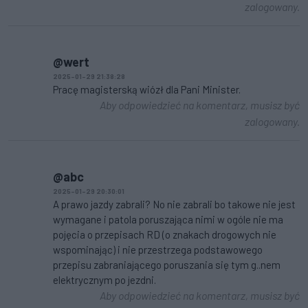
zalogowany.
@wert
2025-01-29 21:38:28
Pracę magisterską wiózł dla Pani Minister.
Aby odpowiedzieć na komentarz, musisz być
zalogowany.
@abc
2025-01-29 20:30:01
A prawo jazdy zabrali? No nie zabrali bo takowe nie jest
wymagane i patola poruszająca nimi w ogóle nie ma
pojęcia o przepisach RD (o znakach drogowych nie
wspominając) i nie przestrzega podstawowego
przepisu zabraniającego poruszania się tym g..nem
elektrycznym po jezdni.
Aby odpowiedzieć na komentarz, musisz być