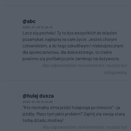
@abc
2025-01-30 12:45:43
Lecz się pscholu! Ty to byś wszystkich do więzień
pozamykał, najlepiej na całe życie. Jesteś chorym
człowiekiem, a do tego szkodliwym i niebezpiecznym
dla społeczeństwa, dla dobra którego, to ciebie
powinno się profilaktycznie zamknąć na dożywocie.
Aby odpowiedzieć na komentarz, musisz być
zalogowany.
@hulaj dusza
2025-01-30 12:44:08
"Kto normalny zima jezdzi hulajnoga po miescie" - ja
jeżdżę. Masz tym jakiś problem? Zajmij się swoją starą
torbą dziadu złośliwy!
Aby odpowiedzieć na komentarz, musisz być