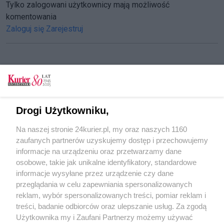
Tylko zalogowani użytkownicy mają możliwość
komentowania
Zaloguj się
Zarejestruj
CZYTAJ TAKŻE
Medale dla małżeńskich jubilatów
Drogi Użytkowniku,
Medale na małżeński jubileusz
Na naszej stronie 24kurier.pl, my oraz naszych 1160
Medale za Długoletnie Pożycie Małżeńskie
zaufanych partnerów uzyskujemy dostęp i przechowujemy
wręczone
informacje na urządzeniu oraz przetwarzamy dane
osobowe, takie jak unikalne identyfikatory, standardowe
POGODA
informacje wysyłane przez urządzenie czy dane
przeglądania w celu zapewniania spersonalizowanych
reklam, wybór spersonalizowanych treści, pomiar reklam i
treści, badanie odbiorców oraz ulepszanie usług. Za zgodą
26
℃
Użytkownika my i Zaufani Partnerzy możemy używać