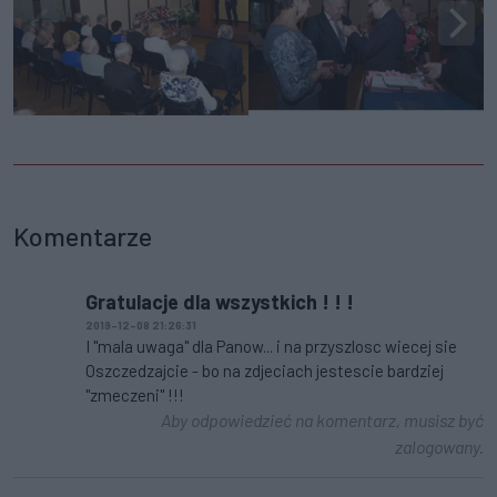
Komentarze
Gratulacje dla wszystkich ! ! !
2019-12-08 21:26:31
I "mala uwaga" dla Panow... i na przyszlosc wiecej sie
Oszczedzajcie - bo na zdjeciach jestescie bardziej
"zmeczeni" !!!
Aby odpowiedzieć na komentarz, musisz być
zalogowany.