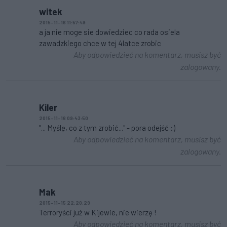
witek
2015-11-16 11:57:49
a ja nie moge sie dowiedziec co rada osiela
zawadzkiego chce w tej 4latce zrobic
Aby odpowiedzieć na komentarz, musisz być
zalogowany.
Kiler
2015-11-16 09:43:50
"... Myślę, co z tym zrobić..." - pora odejść :)
Aby odpowiedzieć na komentarz, musisz być
zalogowany.
Mak
2015-11-15 22:20:29
Terroryści już w Kijewie, nie wierzę !
Aby odpowiedzieć na komentarz, musisz być