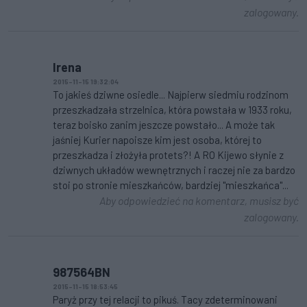
zalogowany.
Irena
2015-11-15 19:32:04
To jakieś dziwne osiedle... Najpierw siedmiu rodzinom
przeszkadzała strzelnica, która powstała w 1933 roku,
teraz boisko zanim jeszcze powstało... A może tak
jaśniej Kurier napoisze kim jest osoba, której to
przeszkadza i złożyła protets?! A RO Kijewo słynie z
dziwnych układów wewnętrznych i raczej nie za bardzo
stoi po stronie mieszkańców, bardziej "mieszkańca"...
Aby odpowiedzieć na komentarz, musisz być
zalogowany.
987564BN
2015-11-15 18:53:45
Paryż przy tej relacji to pikuś. Tacy zdeterminowani