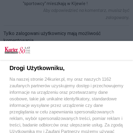
"sportowcy" mieszkają w Kijewie !
Aby odpowiedzieć na komentarz, musisz być
zalogowany.
Tylko zalogowani użytkownicy mają możliwość
komentowania
Zaloguj się
Zarejestruj
Drogi Użytkowniku,
CZYTAJ TAKŻE
Na naszej stronie 24kurier.pl, my oraz naszych 1162
zaufanych partnerów uzyskujemy dostęp i przechowujemy
Chcą dyskontu w Kijewie
informacje na urządzeniu oraz przetwarzamy dane
osobowe, takie jak unikalne identyfikatory, standardowe
POGODA
informacje wysyłane przez urządzenie czy dane
przeglądania w celu zapewniania spersonalizowanych
reklam, wybór spersonalizowanych treści, pomiar reklam i
treści, badanie odbiorców oraz ulepszanie usług. Za zgodą
22
℃
Użytkownika my i Zaufani Partnerzy możemy używać