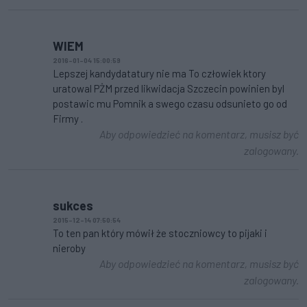
WIEM
2016-01-04 15:00:59
Lepszej kandydatatury nie ma To człowiek ktory
uratowal PŻM przed likwidacja Szczecin powinien byl
postawic mu Pomnik a swego czasu odsunieto go od
Firmy .
Aby odpowiedzieć na komentarz, musisz być
zalogowany.
sukces
2015-12-14 07:50:54
To ten pan który mówił że stoczniowcy to pijaki i
nieroby
Aby odpowiedzieć na komentarz, musisz być
zalogowany.