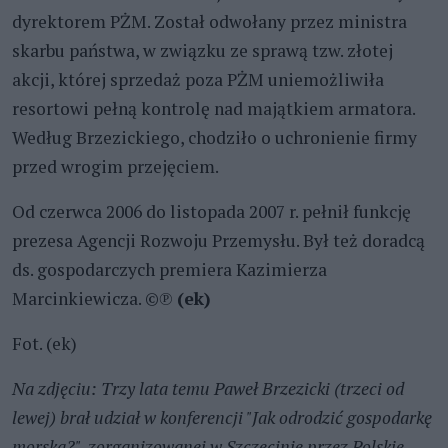
dyrektorem PŻM.
Został odwołany przez ministra
skarbu państwa, w związku ze sprawą tzw. złotej
akcji, której sprzedaż poza PŻM uniemożliwiła
resortowi pełną kontrolę nad majątkiem armatora.
Według Brzezickiego, chodziło o uchronienie firmy
przed wrogim przejęciem.
Od czerwca 2006 do listopada 2007 r. pełnił funkcję
prezesa Agencji Rozwoju Przemysłu. Był też doradcą
ds. gospodarczych premiera Kazimierza
Marcinkiewicza.
©
℗
(ek)
Fot. (ek)
Na zdjęciu: Trzy lata temu Paweł Brzezicki (trzeci od
lewej) brał udział w konferencji "Jak odrodzić gospodarkę
morską?", zorganizowanej w Szczecinie przez
Polskie