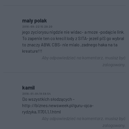
maly polak
2016-09-22 15:28:20
jego zyciorysu nigdzie nie widac- a moze -podajcie link.
To zapenie ten co krecil lody z SITA- jezeli piS go wybral
to znaczy ABW, CBS- nie mialo ,zadnego haka na ta
kreature!!!
Aby odpowiedzieć na komentarz, musisz być
zalogowany.
kamil
2016-01-04 19:58:54
Do wszystkich słodzących -
http://biznes.newsweek.pl/guru-ojca-
rydzyka,11701,1,1.html
Aby odpowiedzieć na komentarz, musisz być
zalogowany.