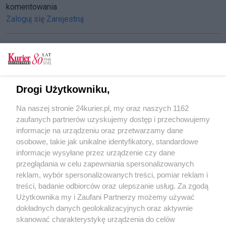
komentowania
Zaloguj się
Zarejestruj
CZYTAJ TAKŻE
Drogi Użytkowniku,
Sejm udzielił wotum zaufania nowemu rządowi
Na naszej stronie 24kurier.pl, my oraz naszych 1162
Expose premier Beaty Szydło (dokumentacja)
zaufanych partnerów uzyskujemy dostęp i przechowujemy
Szefernaker zajmie się nowymi mediami
informacje na urządzeniu oraz przetwarzamy dane
osobowe, takie jak unikalne identyfikatory, standardowe
POGODA
informacje wysyłane przez urządzenie czy dane
przeglądania w celu zapewniania spersonalizowanych
reklam, wybór spersonalizowanych treści, pomiar reklam i
treści, badanie odbiorców oraz ulepszanie usług. Za zgodą
20
℃
Użytkownika my i Zaufani Partnerzy możemy używać
dokładnych danych geolokalizacyjnych oraz aktywnie
Zobacz prognozę na 3 dni
skanować charakterystykę urządzenia do celów