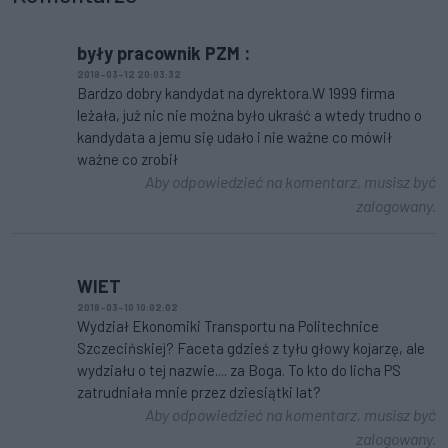
były pracownik PZM :
2018-03-12 20:03:32
Bardzo dobry kandydat na dyrektora.W 1999 firma
leżała, już nic nie można było ukraść a wtedy trudno o
kandydata a jemu się udało i nie ważne co mówił
ważne co zrobił
Aby odpowiedzieć na komentarz, musisz być
zalogowany.
WIET
2018-03-10 10:02:02
Wydział Ekonomiki Transportu na Politechnice
Szczecińskiej? Faceta gdzieś z tyłu głowy kojarzę, ale
wydziału o tej nazwie.... za Boga. To kto do licha PS
zatrudniała mnie przez dziesiątki lat?
Aby odpowiedzieć na komentarz, musisz być
zalogowany.