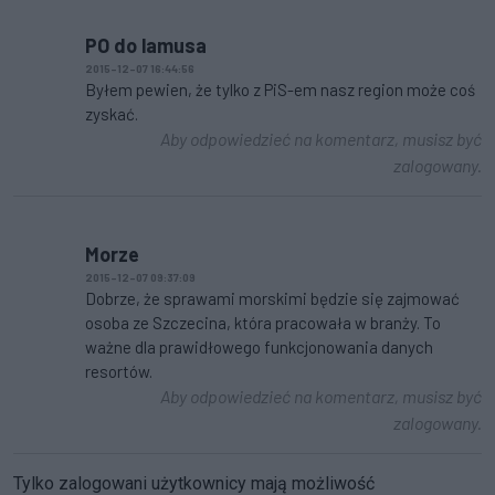
PO do lamusa
2015-12-07 16:44:56
Byłem pewien, że tylko z PiS-em nasz region może coś
zyskać.
Aby odpowiedzieć na komentarz, musisz być
zalogowany.
Morze
2015-12-07 09:37:09
Dobrze, że sprawami morskimi będzie się zajmować
osoba ze Szczecina, która pracowała w branży. To
ważne dla prawidłowego funkcjonowania danych
resortów.
Aby odpowiedzieć na komentarz, musisz być
zalogowany.
Tylko zalogowani użytkownicy mają możliwość