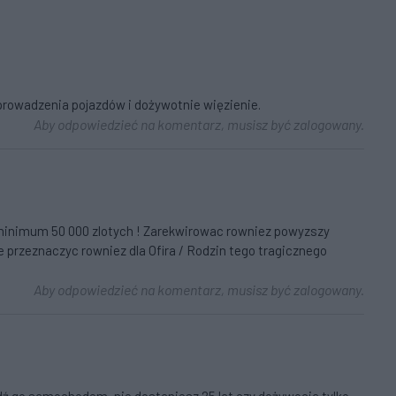
prowadzenia pojazdów i dożywotnie więzienie.
Aby odpowiedzieć na komentarz, musisz być zalogowany.
yc minimum 50 000 zlotych ! Zarekwirowac rowniez powyzszy
e przeznaczyc rowniez dla Ofira / Rodzin tego tragicznego
Aby odpowiedzieć na komentarz, musisz być zalogowany.