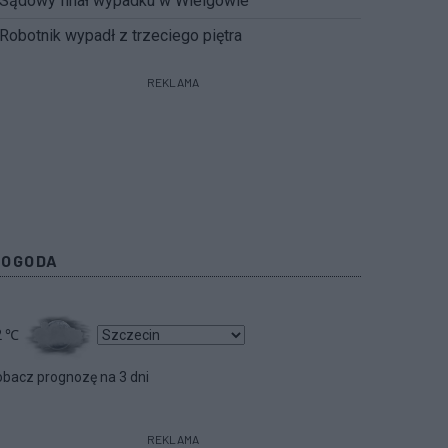
Sądowy finał wypadku w Wielgowie
Robotnik wypadł z trzeciego piętra
REKLAMA
POGODA
2
℃
bacz prognozę na 3 dni
REKLAMA