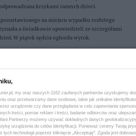
odprowadzana krzykami rannych dzieci.
 pozostawionego na miejscu wypadku rozbitego
zyznała a świadkowie opowiedzieli ze szczegółami
dzień. W piątek sędzia ogłosiła wyrok.
wyrokowała sędzia. - Kara 8 lat pozbawienia wolności
 pojazdów mechanicznych na zawsze. Ma też
niku,
cz pokrzywdzonych.©℗
kurier.pl, my oraz naszych 1162 zaufanych partnerów uzyskujemy do
niu oraz przetwarzamy dane osobowe, takie jak unikalne identyfikat
przez urządzenie czy dane przeglądania w celu zapewniania sperson
ych treści, pomiar reklam i treści, badanie odbiorców oraz ulepszan
fani Partnerzy możemy używać dokładnych danych geolokalizacyjn
tykę urządzenia do celów identyfikacji. Ponieważ cenimy Twoją pry
z tych technologii poprzez kliknięcie „Akceptuję”. Zgoda jest dobro