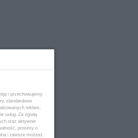
stęp i przechowujemy
ory, standardowe
alizowanych reklam,
ie usług. Za zgodą
ych oraz aktywnie
watność, prosimy o
wolna i zawsze możesz