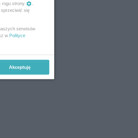
m rogu strony
.
sprzeciwić się
 naszych serwisów
esz w
Polityce
Akceptuję