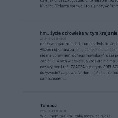
Czyli jak chcesz kogoś zabić, to najlepiej ro
kilka lat. Ciekawa sprawa. I to się nazywa "spr
hm.. życie człowieka w tym kraju nie
2015-10-23 18:56:38
miała w organizmie 2,3 promile alkoholu. Jech
wcześniej karana za jazdę po alkoholu.... i do 
nie ma uprawnień, do tego "nawalony" rusza 
Zabić" - i.. 4 lata w efekcie. A ktoś kto nie ma
nóż czy łom i też.. ZGADZA się z tym, DOPUSZCZ
dożywocie? Ja powiedziałem - jeżeli moja teści
samochodem...
Tomasz
2015-10-23 18:32:38
W d... mam taki kraj i taką sprawiedliwość.