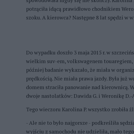
spowodowała nigdy się nie skończy. Karolina
potrąciła idącą prawidłowo chodnikiem Weroni
szoku. A kierowca? Następne 8 lat spędzi w w
Do wypadku doszło 3 maja 2015 r. w szczecińs
wielkim suv-em, volkswagenem touaregiem, p
później badanie wykazało, że miała w organi
prędkością. Nie miała prawa jazdy. Była już w
domem straciła panowanie nad kierownicą. Wj
dwoje nastolatków: Dawida G. i Weronikę D.-A
Tego wieczoru Karolina P. wszystko zrobiła źl
- Ale nie to było najgorsze - podkreśliła sęd
wyjściu z samochodu nie udzieliła, mało tego