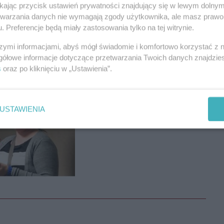
REKLAMA
ikając przycisk ustawień prywatności znajdujący się w lewym dolny
etwarzania danych nie wymagają zgody użytkownika, ale masz prawo 
. Preferencje będą miały zastosowania tylko na tej witrynie.
szymi informacjami, abyś mógł świadomie i komfortowo korzystać z
gółowe informacje dotyczące przetwarzania Twoich danych znajdzi
s
oraz po kliknięciu w „Ustawienia”.
USTAWIENIA