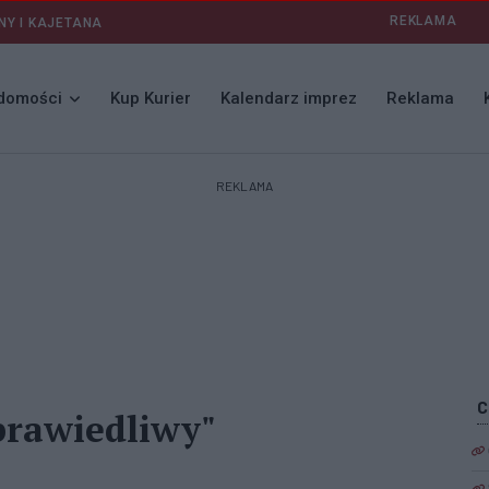
REKLAMA
NY I KAJETANA
domości
Kup Kurier
Kalendarz imprez
Reklama
REKLAMA
prawiedliwy"