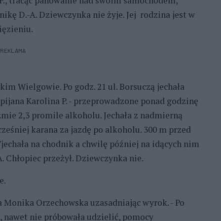
 P., tracąc panowanie nad swoim samochodem,
kę D.-A. Dziewczynka nie żyje. Jej rodzina jest w
ięzieniu.
REKLAMA
kim Wielgowie. Po godz. 21 ul. Borsuczą jechała
ijana Karolina P. - przeprowadzone ponad godzinę
zmie 2,3 promile alkoholu. Jechała z nadmierną
cześniej karana za jazdę po alkoholu. 300 m przed
echała na chodnik a chwilę później na idących nim
. Chłopiec przeżył. Dziewczynka nie.
e.
zia Monika Orzechowska uzasadniając wyrok. - Po
, nawet nie próbowała udzielić, pomocy