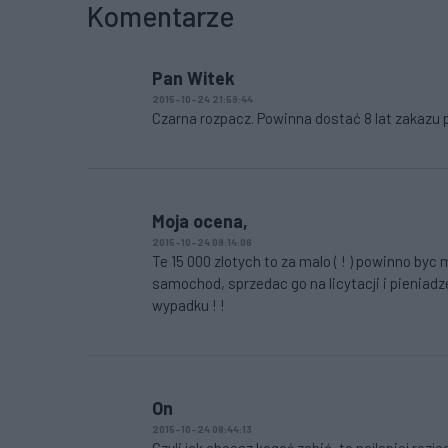
Komentarze
Pan Witek
2015-10-24 21:59:44
Czarna rozpacz. Powinna dostać 8 lat zakazu 
Moja ocena,
2015-10-24 09:14:06
Te 15 000 zlotych to za malo ( ! ) powinno b
samochod, sprzedac go na licytacji i pieniadz
wypadku ! !
On
2015-10-24 08:44:13