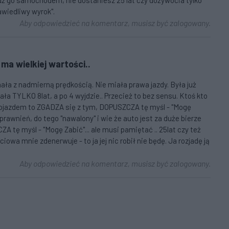
zjedź go samochodem, nie dostaniesz 25 lat czy dożywocia tylko
awiedliwy wyrok".
Aby odpowiedzieć na komentarz, musisz być zalogowany.
 ma wielkiej wartości..
ała z nadmierną prędkością. Nie miała prawa jazdy. Była już
stała TYLKO 8lat, a po 4 wyjdzie.. Przecież to bez sensu. Ktoś kto
pojazdem to ZGADZA się z tym, DOPUSZCZA tę myśl - "Mogę
 uprawnień, do tego "nawalony" i wie że auto jest za duże bierze
A tę myśl - "Mogę Zabić"... ale musi pamiętać .. 25lat czy też
owa mnie zdenerwuje - to ja jej nic robił nie będę. Ja rozjadę ją
Aby odpowiedzieć na komentarz, musisz być zalogowany.