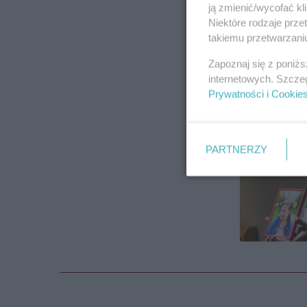
ją zmienić/wycofać kl
Niektóre rodzaje prz
takiemu przetwarzaniu
Zapoznaj się z poniż
internetowych. Szcze
Prywatności i Cookie
PARTNERZY