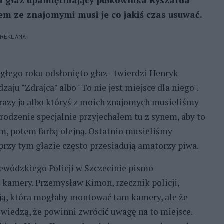
ki głaz upamiętniający pułkownika Ryszarda
em ze znajomymi musi je co jakiś czas usuwać.
REKLAMA
egłego roku odsłonięto głaz - twierdzi Henryk
aju "Zdrajca" albo "To nie jest miejsce dla niego".
 razy ja albo któryś z moich znajomych musieliśmy
odzenie specjalnie przyjechałem tu z synem, aby to
em, potem farbą olejną. Ostatnio musieliśmy
przy tym głazie często przesiadują amatorzy piwa.
wódzkiego Policji w Szczecinie pismo
 kamery. Przemysław Kimon, rzecznik policji,
ucją, która mogłaby montować tam kamery, ale że
ż wiedzą, że powinni zwrócić uwagę na to miejsce.