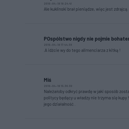
2016-04-18 18:24:41
Ale kuklinski brał pieniądze, więc jest zdrajcą.
POspólstwo nigdy nie pojmie bohate
2016-04-18 17:44:39
.A idźcie wy do tego alimenciarza z kitką !
Miś
2016-04-18 15:36:30
Należałoby odkryć prawdę w jaki sposób zosta
politycy będący u władzy nie trzyma się kup
jego działalność .