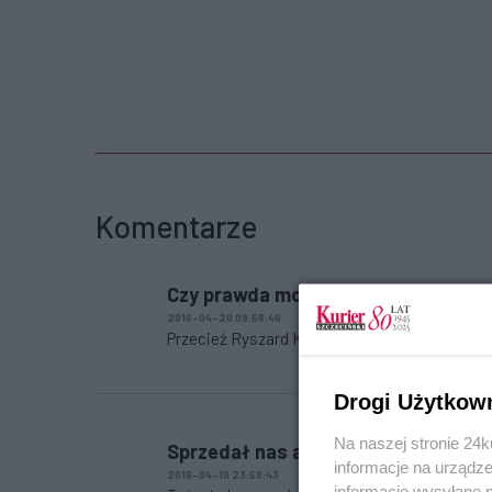
Komentarze
Czy prawda może obrażać ?
2016-04-20 09:56:46
Przecież Ryszard Kukliński zdradził swoją Ojc
Drogi Użytkow
Na naszej stronie 24
Sprzedał nas a pomnik mu za to jes
informacje na urządze
2016-04-19 23:59:43
informacje wysyłane 