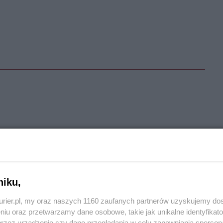
zyznę - Polskę
Aby odpowiedzieć na komentarz, musisz być zalogowany.
niku,
kurier.pl, my oraz naszych 1160 zaufanych partnerów uzyskujemy do
zcze postawili.. PARANOJA
niu oraz przetwarzamy dane osobowe, takie jak unikalne identyfikat
przez urządzenie czy dane przeglądania w celu zapewniania sperson