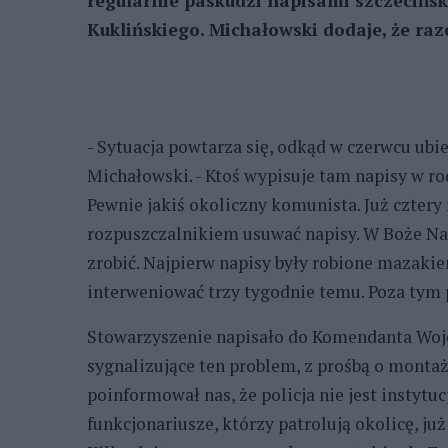
regularnie paskudzi napisami szczecińs
Kuklińskiego. Michałowski dodaje, że raz
- Sytuacja powtarza się, odkąd w czerwcu ubi
Michałowski. - Ktoś wypisuje tam napisy w rodz
Pewnie jakiś okoliczny komunista. Już cztery
rozpuszczalnikiem usuwać napisy. W Boże Nar
zrobić. Najpierw napisy były robione mazaki
interweniować trzy tygodnie temu. Poza tym 
Stowarzyszenie napisało do Komendanta Woje
sygnalizujące ten problem, z prośbą o montaż
poinformował nas, że policja nie jest instyt
funkcjonariusze, którzy patrolują okolicę, ju