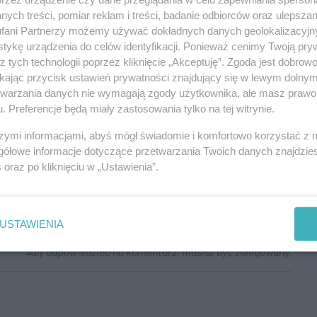
nosić sprzedawczyków i zdrajców swoich.. a jutro im się
ych treści, pomiar reklam i treści, badanie odbiorców oraz ulepszan
zić te kuklińskie, kaczyńskie i inne do przetopienia... ehh..
fani Partnerzy możemy używać dokładnych danych geolokalizacyjn
ządzić to się pozabijają sami..
tykę urządzenia do celów identyfikacji. Ponieważ cenimy Twoją pry
Aby odpowiedzieć na komentarz, musisz być zalogowany.
z tych technologii poprzez kliknięcie „Akceptuję”. Zgoda jest dobro
ikając przycisk ustawień prywatności znajdujący się w lewym dolny
etwarzania danych nie wymagają zgody użytkownika, ale masz prawo 
. Preferencje będą miały zastosowania tylko na tej witrynie.
 2007.
szymi informacjami, abyś mógł świadomie i komfortowo korzystać z
Aby odpowiedzieć na komentarz, musisz być zalogowany.
gółowe informacje dotyczące przetwarzania Twoich danych znajdzi
s
oraz po kliknięciu w „Ustawienia”.
USTAWIENIA
n
Aby odpowiedzieć na komentarz, musisz być zalogowany.