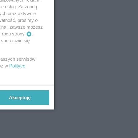
ie usług. Za zgodą
ych oraz aktywnie
watność, prosimy o
wolna i zawsze możesz
m rogu strony
.
sprzeciwić się
 naszych serwisów
esz w
Polityce
Akceptuję