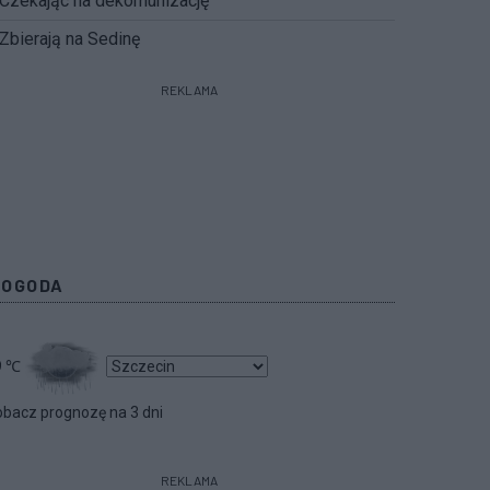
Czekając na dekomunizację
Zbierają na Sedinę
REKLAMA
POGODA
9
℃
bacz prognozę na 3 dni
REKLAMA