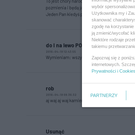
To jest chory naród. Potrafi na piedestały wy
wybór spersonalizowan
pozmienia i będą jak dziś gwiazdy ściągają, zwo
Użytkownika my i Zau
Jeden Pan kiedyś powiedział: Dajcie polakom r
skanować charakterys
zgodę na korzystanie 
ją zmienić/wycofać kl
Niektóre rodzaje prz
do I na lewo PO-patrzcie...
takiemu przetwarzaniu
2016-04-19 12:43:55
Wymieniam: wszyscy pomiędzy rokiem 2005 a
Zapoznaj się z poniż
internetowych. Szcze
Prywatności i Cookie
rob
2016-04-19 08:36:32
PARTNERZY
aj waj aj waj kamien pomalowali o co taki raba
Usunąć