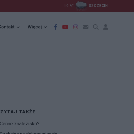
19
℃
SZCZECIN
Kontakt
Więcej
CZYTAJ TAKŻE
Cenne znalezisko?