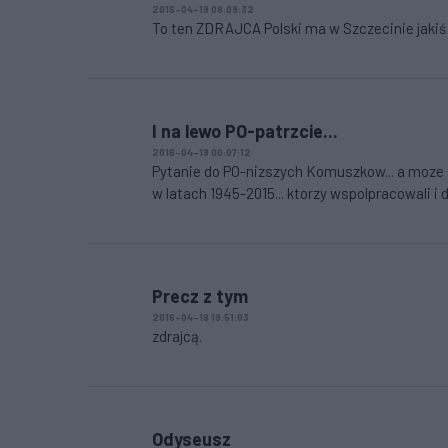
2016-04-19 08:09:32
To ten ZDRAJCA Polski ma w Szczecinie jakiś 
I na lewo PO-patrzcie...
2016-04-19 00:07:12
Pytanie do PO-nizszych Komuszkow... a moze i
w latach 1945-2015... ktorzy wspolpracowali i d
Precz z tym
2016-04-18 19:51:03
zdrajcą.
Odyseusz