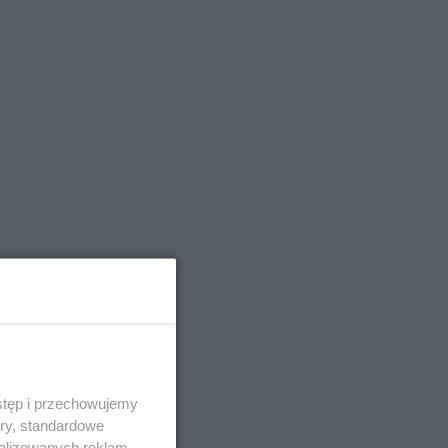
stęp i przechowujemy
ory, standardowe
alizowanych reklam,