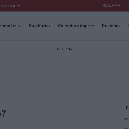
REKLAMA
LINY I KARY
domości
Kup Kurier
Kalendarz imprez
Reklama
REKLAMA
o?