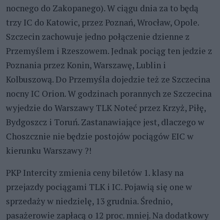
nocnego do Zakopanego). W ciągu dnia za to będą
trzy IC do Katowic, przez Poznań, Wrocław, Opole.
Szczecin zachowuje jedno połączenie dzienne z
Przemyślem i Rzeszowem. Jednak pociąg ten jedzie z
Poznania przez Konin, Warszawę, Lublin i
Kolbuszową. Do Przemyśla dojedzie też ze Szczecina
nocny IC Orion. W godzinach porannych ze Szczecina
wyjedzie do Warszawy TLK Noteć przez Krzyż, Piłę,
Bydgoszcz i Toruń. Zastanawiające jest, dlaczego w
Choszcznie nie będzie postojów pociągów EIC w
kierunku Warszawy ?!
PKP Intercity zmienia ceny biletów 1. klasy na
przejazdy pociągami TLK i IC. Pojawią się one w
sprzedaży w niedzielę, 13 grudnia. Średnio,
pasażerowie zapłacą o 12 proc. mniej. Na dodatkowy