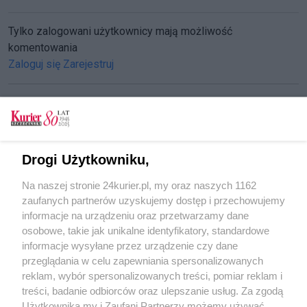
Tylko zalogowani użytkownicy mają możliwość
komentowania
Zaloguj się
Zarejestruj
CZYTAJ TAKŻE
Drogi Użytkowniku,
KURIERLINIA. Ciasno na Kolumba
Na naszej stronie 24kurier.pl, my oraz naszych 1162
Ganz odnowiony
zaufanych partnerów uzyskujemy dostęp i przechowujemy
Cisza w pociągach
informacje na urządzeniu oraz przetwarzamy dane
osobowe, takie jak unikalne identyfikatory, standardowe
POGODA
informacje wysyłane przez urządzenie czy dane
przeglądania w celu zapewniania spersonalizowanych
reklam, wybór spersonalizowanych treści, pomiar reklam i
treści, badanie odbiorców oraz ulepszanie usług. Za zgodą
22
℃
Użytkownika my i Zaufani Partnerzy możemy używać