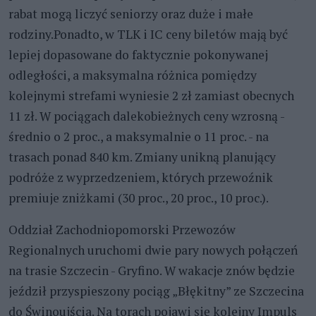
rabat mogą liczyć seniorzy oraz duże i małe
rodziny.Ponadto, w TLK i IC ceny biletów mają być
lepiej dopasowane do faktycznie pokonywanej
odległości, a maksymalna różnica pomiędzy
kolejnymi strefami wyniesie 2 zł zamiast obecnych
11 zł. W pociągach dalekobieżnych ceny wzrosną -
średnio o 2 proc., a maksymalnie o 11 proc. - na
trasach ponad 840 km. Zmiany unikną planujący
podróże z wyprzedzeniem, których przewoźnik
premiuje zniżkami (30 proc., 20 proc., 10 proc.).
Oddział Zachodniopomorski Przewozów
Regionalnych uruchomi dwie pary nowych połączeń
na trasie Szczecin - Gryfino. W wakacje znów będzie
jeździł przyspieszony pociąg „Błękitny” ze Szczecina
do Świnoujścia. Na torach pojawi się kolejny Impuls