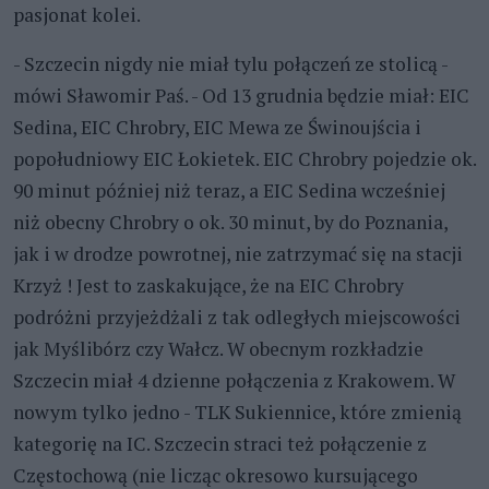
pasjonat kolei.
- Szczecin nigdy nie miał tylu połączeń ze stolicą -
mówi Sławomir Paś. - Od 13 grudnia będzie miał: EIC
Sedina, EIC Chrobry, EIC Mewa ze Świnoujścia i
popołudniowy EIC Łokietek. EIC Chrobry pojedzie ok.
90 minut później niż teraz, a EIC Sedina wcześniej
niż obecny Chrobry o ok. 30 minut, by do Poznania,
jak i w drodze powrotnej, nie zatrzymać się na stacji
Krzyż ! Jest to zaskakujące, że na EIC Chrobry
podróżni przyjeżdżali z tak odległych miejscowości
jak Myślibórz czy Wałcz. W obecnym rozkładzie
Szczecin miał 4 dzienne połączenia z Krakowem. W
nowym tylko jedno - TLK Sukiennice, które zmienią
kategorię na IC. Szczecin straci też połączenie z
Częstochową (nie licząc okresowo kursującego