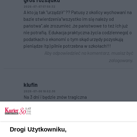
głos rozsądku
2026-07-07 07:56:32
A kto ją tak "urządził" ?? Patusy z okolicy wychowani na
bazie stwierdzenia"wszystko im się należy od
państwa",ale zrozumieć ,że państwowe to też ich już
nie potrafią. Edukacja praktyczna życia codziennego( o
podatkach o ekonomi o tym skąd urzędy pozyskują
pieniądze itp) pilnie potrzebna w szkołach!!!
Aby odpowiedzieć na komentarz, musisz być
zalogowany.
klufin
2026-07-06 18:52:30
Na 3 dni i będzie znów tragiczna
Aby odpowiedzieć na komentarz, musisz być
zalogowany.
Tylko zalogowani użytkownicy mają możliwość
Drogi Użytkowniku,
komentowania