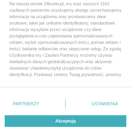
Na naszej stronie 24kurier.pl, my oraz naszych 1162
Zaloguj się
Zarejestruj
zaufanych partnerów uzyskujemy dostęp i przechowujemy
informacje na urządzeniu oraz przetwarzamy dane
osobowe, takie jak unikalne identyfikatory, standardowe
POGODA
informacje wysyłane przez urządzenie czy dane
przeglądania w celu zapewniania spersonalizowanych
reklam, wybór spersonalizowanych treści, pomiar reklam i
treści, badanie odbiorców oraz ulepszanie usług. Za zgodą
17
℃
Użytkownika my i Zaufani Partnerzy możemy używać
dokładnych danych geolokalizacyjnych oraz aktywnie
Zobacz prognozę na 3 dni
skanować charakterystykę urządzenia do celów
identyfikacji. Ponieważ cenimy Twoją prywatność, prosimy
o zgodę na korzystanie z tych technologii poprzez
kliknięcie „Akceptuję”. Zgoda jest dobrowolna i zawsze
możesz ją zmienić/wycofać klikając przycisk ustawień
prywatności znajdujący się w lewym dolnym rogu strony
PARTNERZY
USTAWIENIA
Copyright © 2022 Kurier Szczeciński sp. z o.o.
. Niektóre rodzaje przetwarzania danych nie wymagają
Wszelkie prawa zastrzeżone
zgody użytkownika, ale masz prawo sprzeciwić się
Kontakt
Nota wydawnicza
Nota prawna
takiemu przetwarzaniu. Preferencje będą miały
Akceptuję
zastosowania tylko na tej witrynie.
Polityka prywatności
Reklama