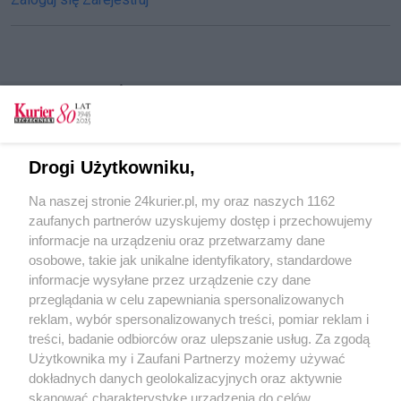
CZYTAJ TAKŻE
Darmowa komunikacja w święto Hanzy. Jak
będzie z ruchem i parkowaniem?
Drogi Użytkowniku,
Byli po służbie, zatrzymali pijanego. Jechał
Na naszej stronie 24kurier.pl, my oraz naszych 1162
zygzakiem
zaufanych partnerów uzyskujemy dostęp i przechowujemy
Miliony na drogi, szkoły i nowe inwestycje
informacje na urządzeniu oraz przetwarzamy dane
osobowe, takie jak unikalne identyfikatory, standardowe
POGODA
informacje wysyłane przez urządzenie czy dane
przeglądania w celu zapewniania spersonalizowanych
reklam, wybór spersonalizowanych treści, pomiar reklam i
treści, badanie odbiorców oraz ulepszanie usług. Za zgodą
20
℃
Użytkownika my i Zaufani Partnerzy możemy używać
dokładnych danych geolokalizacyjnych oraz aktywnie
Zobacz prognozę na 3 dni
skanować charakterystykę urządzenia do celów