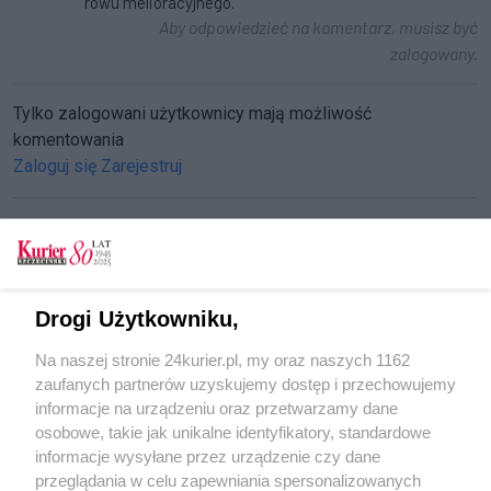
rowu melioracyjnego.
Aby odpowiedzieć na komentarz, musisz być
zalogowany.
Tylko zalogowani użytkownicy mają możliwość
komentowania
Zaloguj się
Zarejestruj
CZYTAJ TAKŻE
Drogi Użytkowniku,
Maczetą w głowę
Na naszej stronie 24kurier.pl, my oraz naszych 1162
Zaatakowany siekierą bokser w szpitalu
zaufanych partnerów uzyskujemy dostęp i przechowujemy
Chodziło o pieniądze
informacje na urządzeniu oraz przetwarzamy dane
osobowe, takie jak unikalne identyfikatory, standardowe
POGODA
informacje wysyłane przez urządzenie czy dane
przeglądania w celu zapewniania spersonalizowanych