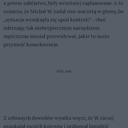
a potem zabójstwo, były wcześniej zaplanowane. A to
oznacza, że Michał W. zadał cios maczetą w głowę, bo
„sytuacja wymknęła się spod kontroli” – choć
uderzając tak niebezpiecznym narzędziem
mężczyzna musiał przewidywać, jakie to może
przynieść konsekwencje.
REKLAMA
Z zebranych dowodów wynika wręcz, że W. raczej
uspokajał swoich kolegów i próbował łagodzić