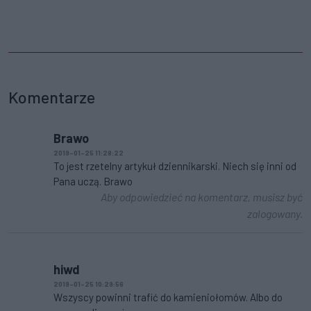
Komentarze
Brawo
2019-01-25 11:28:22
To jest rzetelny artykuł dziennikarski. Niech się inni od
Pana uczą. Brawo
Aby odpowiedzieć na komentarz, musisz być
zalogowany.
hiwd
2019-01-25 10:29:56
Wszyscy powinni trafić do kamieniołomów. Albo do