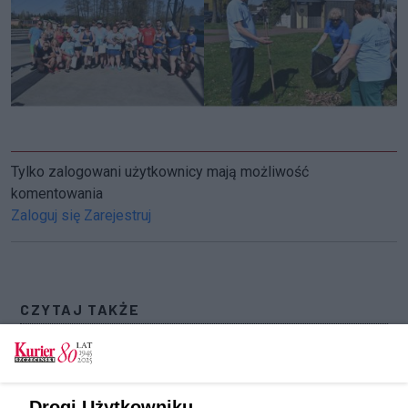
Tylko zalogowani użytkownicy mają możliwość
komentowania
Zaloguj się
Zarejestruj
CZYTAJ TAKŻE
Zatrzymany w Stargardzie. Wiózł z Holandii
prawie pół kilograma amfetaminy
Z okazji Dnia Ziemi. Rowerowa Masa Krytyczna
Drogi Użytkowniku,