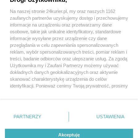
w Stargardzie [GALERIA]
Na naszej stronie 24kurier.pl, my oraz naszych 1162
To już trzecia edycja. Sant Jordi w Stargardzie
zaufanych partnerów uzyskujemy dostęp i przechowujemy
[GALERIA]
informacje na urządzeniu oraz przetwarzamy dane
osobowe, takie jak unikalne identyfikatory, standardowe
POGODA
informacje wysyłane przez urządzenie czy dane
przeglądania w celu zapewniania spersonalizowanych
reklam, wybór spersonalizowanych treści, pomiar reklam i
treści, badanie odbiorców oraz ulepszanie usług. Za zgodą
14
℃
Użytkownika my i Zaufani Partnerzy możemy używać
dokładnych danych geolokalizacyjnych oraz aktywnie
Zobacz prognozę na 3 dni
skanować charakterystykę urządzenia do celów
identyfikacji. Ponieważ cenimy Twoją prywatność, prosimy
o zgodę na korzystanie z tych technologii poprzez
kliknięcie „Akceptuję”. Zgoda jest dobrowolna i zawsze
możesz ją zmienić/wycofać klikając przycisk ustawień
prywatności znajdujący się w lewym dolnym rogu strony
PARTNERZY
USTAWIENIA
Copyright © 2022 Kurier Szczeciński sp. z o.o.
. Niektóre rodzaje przetwarzania danych nie wymagają
Wszelkie prawa zastrzeżone
zgody użytkownika, ale masz prawo sprzeciwić się
Kontakt
Nota wydawnicza
Nota prawna
takiemu przetwarzaniu. Preferencje będą miały
Akceptuję