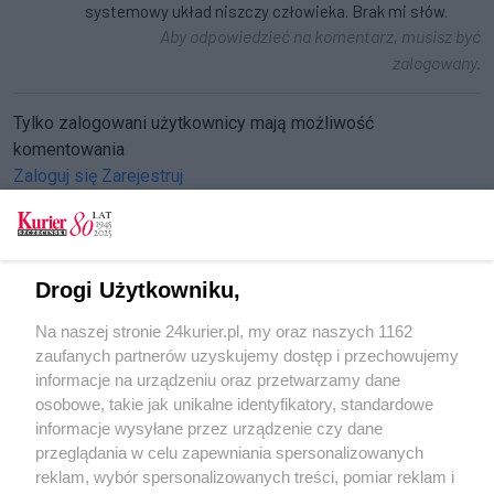
systemowy układ niszczy człowieka. Brak mi słów.
Aby odpowiedzieć na komentarz, musisz być
zalogowany.
Tylko zalogowani użytkownicy mają możliwość
komentowania
Zaloguj się
Zarejestruj
Drogi Użytkowniku,
CZYTAJ TAKŻE
Na naszej stronie 24kurier.pl, my oraz naszych 1162
Aresztowany za stalking. Pięściami w drzwi
zaufanych partnerów uzyskujemy dostęp i przechowujemy
Zarzuty dla stalkera
informacje na urządzeniu oraz przetwarzamy dane
osobowe, takie jak unikalne identyfikatory, standardowe
POGODA
informacje wysyłane przez urządzenie czy dane
przeglądania w celu zapewniania spersonalizowanych
reklam, wybór spersonalizowanych treści, pomiar reklam i