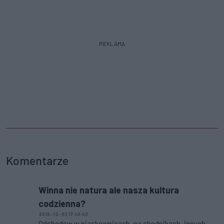
REKLAMA
Komentarze
Winna nie natura ale nasza kultura
codzienna?
2016-12-03 17:40:43
Odchodow w piaskownicach, na chodnikach, innych