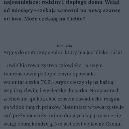
najcenniejsze: rodziny i ciepłego domu. Wciąż -
od miesięcy - czekają samotni na nową szansę
od losu. Może czekają na Ciebie?
REKLAMA
Argos do stateczny senior, który ma już blisko 15 lat.
- Uwielbia towarzystwo człowieka - o swym
tymczasowym podopiecznym opowiada
wolontariuszka TOZ. - Argos cieszy się na każdą
wspólną chwilę i wycieczkę do parku. Na spacerach
zachowuje spokój, choć czasem zawadiacko reaguje
na widok innych psiaków. Natomiast w towarzystwie
suń pręży muskuły: mimo drżących łap popisuje się
wciąż dobrą kondycją. Nie jest zbyt wylewny. Czemu