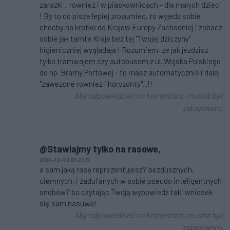
zarazki... rowniez i w piaskownicach - dla malych dzieci
! By to co pisze lepiej zrozumiec, to wyjedz sobie
chocby na krotko do Krajow Europy Zachodniej i zobacz
sobie jak tamte Kraje bez tej "Twojej dziczyny"
higieniczniej wygladaja ! Rozumiem, ze jak jezdzisz
tylko tramwajem czy autobusem z ul. Wojska Polskiego
do np. Bramy Portowej - to masz automatycznie i dalej
"zawezone rowniez i horyzonty"...!!
Aby odpowiedzieć na komentarz, musisz być
zalogowany.
@Stawiajmy tylko na rasowe,
2016-12-02 07:21:17
a sam jaką rasę reprezentujesz? bezdusznych,
ciemnych, i zadufanych w sobie pseudo inteligentnych
snobów? bo czytając Twoją wypowiedź taki wniosek
się sam nasuwa!
Aby odpowiedzieć na komentarz, musisz być
zalogowany.