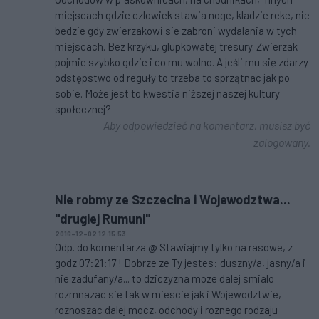
miejscach gdzie czlowiek stawia noge, kladzie reke, nie
bedzie gdy zwierzakowi sie zabroni wydalania w tych
miejscach. Bez krzyku, glupkowatej tresury. Zwierzak
pojmie szybko gdzie i co mu wolno. A jeśli mu się zdarzy
odstępstwo od reguły to trzeba to sprzątnac jak po
sobie. Może jest to kwestia niższej naszej kultury
społecznej?
Aby odpowiedzieć na komentarz, musisz być
zalogowany.
Nie robmy ze Szczecina i Wojewodztwa...
"drugiej Rumuni"
2016-12-02 12:15:53
Odp. do komentarza @ Stawiajmy tylko na rasowe, z
godz 07:21:17 ! Dobrze ze Ty jestes: duszny/a, jasny/a i
nie zadufany/a... to dziczyzna moze dalej smialo
rozmnazac sie tak w miescie jak i Wojewodztwie,
roznoszac dalej mocz, odchody i roznego rodzaju