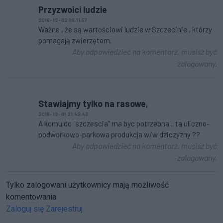
Przyzwoici ludzie
2016-12-02 06:11:57
Ważne , że są wartościowi ludzie w Szczecinie , którzy
pomagają zwierzętom.
Aby odpowiedzieć na komentarz, musisz być
zalogowany.
Stawiajmy tylko na rasowe,
2016-12-01 21:42:43
A komu do "szczescia" ma byc potrzebna... ta uliczno-
podworkowo-parkowa produkcja w/w dziczyzny ??
Aby odpowiedzieć na komentarz, musisz być
zalogowany.
Tylko zalogowani użytkownicy mają możliwość
komentowania
Zaloguj się
Zarejestruj