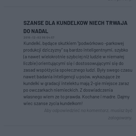
SZANSE DLA KUNDELKOW NIECH TRWAJA
DO NADAL
2016-12-02 06:54:57
Kundelki, będące skutkiem "podwórkowo -parkowej
produkcji dziczyzny" są bardzo inteligentnymi, szybko
(a nawet wielokrotnie szybciej niż ludzie w niemałej
liczbie) orientującymi się i dostosowującymi się do
zasad współżycia społecznego ludzi. Były swego czasu
nawet badania inteligencji u psów, wykazujące że
kundelki w gradacji intelektu mają 2-gie miejsce zaraz
po owczarkach niemieckich. Z doswiadczenia
wlasnego wiem ze to prawda. Kochane i madre. Dajmy
wiec szanse zycia kundelkom!
Aby odpowiedzieć na komentarz, musisz być
zalogowany.