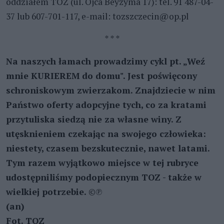
oddziałem TOZ (ul. Ojca Beyzyma 17): tel. 91 487-04-
37 lub 607-701-117, e-mail: tozszczecin@op.pl
* * *
Na naszych łamach prowadzimy cykl pt. „Weź
mnie KURIEREM do domu". Jest poświęcony
schroniskowym zwierzakom. Znajdziecie w nim
Państwo oferty adopcyjne tych, co za kratami
przytuliska siedzą nie za własne winy. Z
utęsknieniem czekając na swojego człowieka:
niestety, czasem bezskutecznie, nawet latami.
Tym razem wyjątkowo miejsce w tej rubryce
udostępniliśmy podopiecznym TOZ - także w
wielkiej potrzebie.
©℗
(an)
Fot. TOZ