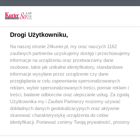
CZYTAJ TAKŻE
Drogi Użytkowniku,
Przyjaciel dla Teo: na cito
Na naszej stronie 24kurier.pl, my oraz naszych 1162
Rafi na dobre
zaufanych partnerów uzyskujemy dostęp i przechowujemy
Pieski los
informacje na urządzeniu oraz przetwarzamy dane
osobowe, takie jak unikalne identyfikatory, standardowe
POGODA
informacje wysyłane przez urządzenie czy dane
przeglądania w celu zapewniania spersonalizowanych
reklam, wybór spersonalizowanych treści, pomiar reklam i
treści, badanie odbiorców oraz ulepszanie usług. Za zgodą
28
℃
Użytkownika my i Zaufani Partnerzy możemy używać
dokładnych danych geolokalizacyjnych oraz aktywnie
Zobacz prognozę na 3 dni
skanować charakterystykę urządzenia do celów
identyfikacji. Ponieważ cenimy Twoją prywatność, prosimy
o zgodę na korzystanie z tych technologii poprzez
kliknięcie „Akceptuję”. Zgoda jest dobrowolna i zawsze