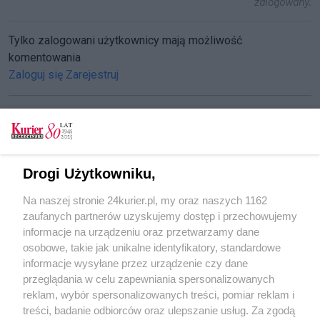
zalogowany.
Tylko zalogowani użytkownicy mają możliwość
komentowania
Zaloguj się
Zarejestruj
CZYTAJ TAKŻE
Drogi Użytkowniku,
Wypadek - poszkodowany motocyklista
Na naszej stronie 24kurier.pl, my oraz naszych 1162
Zginęła piesza
zaufanych partnerów uzyskujemy dostęp i przechowujemy
Śmierć na trójce
informacje na urządzeniu oraz przetwarzamy dane
osobowe, takie jak unikalne identyfikatory, standardowe
POGODA
informacje wysyłane przez urządzenie czy dane
przeglądania w celu zapewniania spersonalizowanych
reklam, wybór spersonalizowanych treści, pomiar reklam i
treści, badanie odbiorców oraz ulepszanie usług. Za zgodą
20
℃