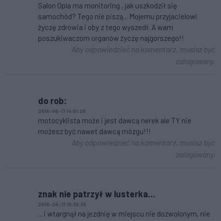
Salon Opla ma monitoring , jak uszkodził się
samochód? Tego nie piszą... Mojemu przyjacielowi
życzę zdrowia i oby z tego wyszedł. A wam
poszukiwaczom organów życzę najgorszego!!
Aby odpowiedzieć na komentarz, musisz być
zalogowany.
do rob:
2016-06-17 14:01:26
motocyklista może i jest dawcą nerek ale TY nie
możesz być nawet dawcą mózgu!!!
Aby odpowiedzieć na komentarz, musisz być
zalogowany.
znak nie patrzył w lusterka...
2016-06-17 10:38:35
... i wtargnął na jezdnię w miejscu nie dozwolonym, nie