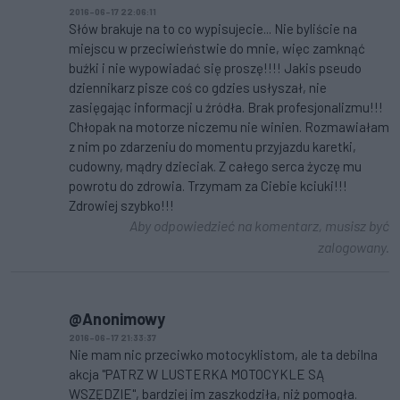
2016-06-17 22:06:11
Słów brakuje na to co wypisujecie... Nie byliście na
miejscu w przeciwieństwie do mnie, więc zamknąć
buźki i nie wypowiadać się proszę!!!! Jakis pseudo
dziennikarz pisze coś co gdzies usłyszał, nie
zasięgając informacji u źródła. Brak profesjonalizmu!!!
Chłopak na motorze niczemu nie winien. Rozmawiałam
z nim po zdarzeniu do momentu przyjazdu karetki,
cudowny, mądry dzieciak. Z całego serca życzę mu
powrotu do zdrowia. Trzymam za Ciebie kciuki!!!
Zdrowiej szybko!!!
Aby odpowiedzieć na komentarz, musisz być
zalogowany.
@Anonimowy
2016-06-17 21:33:37
Nie mam nic przeciwko motocyklistom, ale ta debilna
akcja "PATRZ W LUSTERKA MOTOCYKLE SĄ
WSZĘDZIE", bardziej im zaszkodziła, niż pomogła.