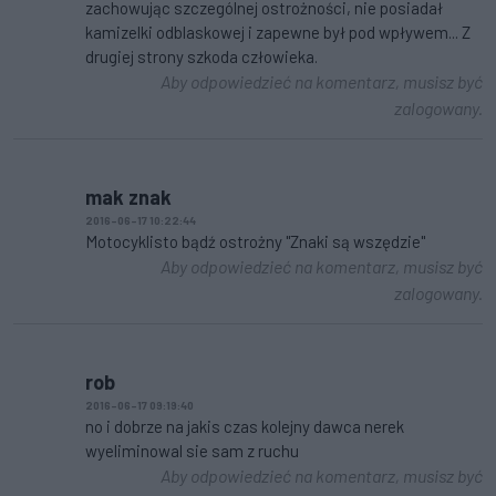
zachowując szczególnej ostrożności, nie posiadał
kamizelki odblaskowej i zapewne był pod wpływem... Z
drugiej strony szkoda człowieka.
Aby odpowiedzieć na komentarz, musisz być
zalogowany.
mak znak
2016-06-17 10:22:44
Motocyklisto bądź ostrożny "Znaki są wszędzie"
Aby odpowiedzieć na komentarz, musisz być
zalogowany.
rob
2016-06-17 09:19:40
no i dobrze na jakis czas kolejny dawca nerek
wyeliminowal sie sam z ruchu
Aby odpowiedzieć na komentarz, musisz być