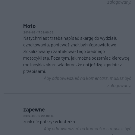
zalogowany.
Moto
2016-06-17 08:09:02
Natychmiast trzeba napisać skargę do wydziału
oznakowania, ponieważ znak był nieprawidłowo
zlokalizowany i zaatakował tego biednego
motocyklistę. Poza tym, jak można oczerniać kierowcę
motocykla, skoro wiadomo, że oni jeżdżą zgodnie z
przepisami.
Aby odpowiedzieć na komentarz, musisz być
zalogowany.
zapewne
2016-06-16 22:00:15
znak nie patrzył w lusterka...
Aby odpowiedzieć na komentarz, musisz być