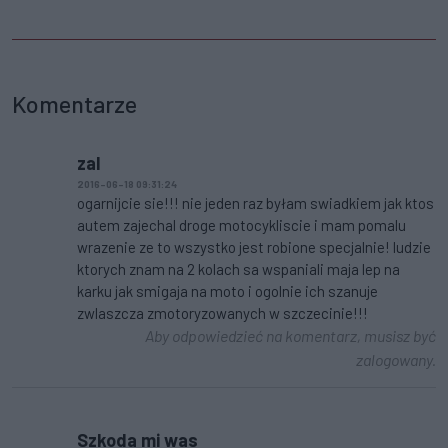
Komentarze
zal
2016-06-18 09:31:24
ogarnijcie sie!!! nie jeden raz byłam swiadkiem jak ktos
autem zajechal droge motocykliscie i mam pomalu
wrazenie ze to wszystko jest robione specjalnie! ludzie
ktorych znam na 2 kolach sa wspaniali maja lep na
karku jak smigaja na moto i ogolnie ich szanuje
zwlaszcza zmotoryzowanych w szczecinie!!!
Aby odpowiedzieć na komentarz, musisz być
zalogowany.
Szkoda mi was