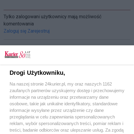
Tylko zalogowani użytkownicy mają możliwość
komentowania
Zaloguj się
Zarejestruj
CZYTAJ TAKŻE
Drogi Użytkowniku,
Jadą w niższe temperatury
Na naszej stronie 24kurier.pl, my oraz naszych 1162
Śledź wśród morsów [GALERIA]
zaufanych partnerów uzyskujemy dostęp i przechowujemy
Niedzielny chrzest morsów
informacje na urządzeniu oraz przetwarzamy dane
osobowe, takie jak unikalne identyfikatory, standardowe
POGODA
informacje wysyłane przez urządzenie czy dane
przeglądania w celu zapewniania spersonalizowanych
reklam, wybór spersonalizowanych treści, pomiar reklam i
treści, badanie odbiorców oraz ulepszanie usług. Za zgodą
22
℃