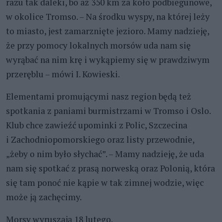
razu tak daleki, bo aż 350 km za koło podbiegunowe,
w okolice Tromso. – Na środku wyspy, na której leży
to miasto, jest zamarznięte jezioro. Mamy nadzieję,
że przy pomocy lokalnych morsów uda nam się
wyrąbać na nim krę i wykąpiemy się w prawdziwym
przeręblu – mówi I. Kowieski.
Elementami promującymi nasz region będą też
spotkania z paniami burmistrzami w Tromso i Oslo.
Klub chce zawieźć upominki z Polic, Szczecina
i Zachodniopomorskiego oraz listy przewodnie,
„żeby o nim było słychać”. – Mamy nadzieję, że uda
nam się spotkać z prasą norweską oraz Polonią, która
się tam ponoć nie kąpie w tak zimnej wodzie, więc
może ją zachęcimy.
Morsy wyruszają 18 lutego.