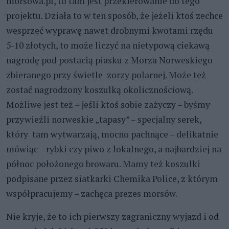
morsowa.pl, to tam jest przekierowanie do tego
projektu. Działa to w ten sposób, że jeżeli ktoś zechce
wesprzeć wyprawę nawet drobnymi kwotami rzędu
5-10 złotych, to może liczyć na nietypową ciekawą
nagrodę pod postacią piasku z Morza Norweskiego
zbieranego przy świetle zorzy polarnej. Może też
zostać nagrodzony koszulką okolicznościową.
Możliwe jest też – jeśli ktoś sobie zażyczy – byśmy
przywieźli norweskie „tapasy” – specjalny serek,
który tam wytwarzają, mocno pachnące – delikatnie
mówiąc – rybki czy piwo z lokalnego, a najbardziej na
północ położonego browaru. Mamy też koszulki
podpisane przez siatkarki Chemika Police, z którym
współpracujemy – zachęca prezes morsów.
Nie kryje, że to ich pierwszy zagraniczny wyjazd i od