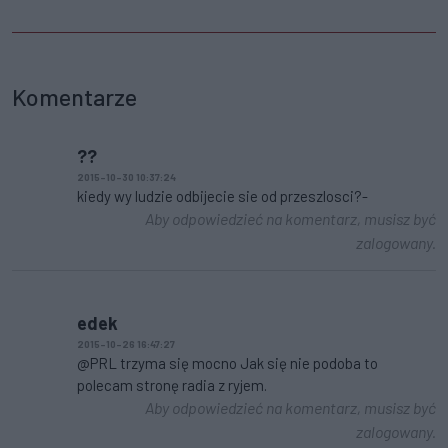
Komentarze
??
2015-10-30 10:37:24
kiedy wy ludzie odbijecie sie od przeszlosci?-
Aby odpowiedzieć na komentarz, musisz być
zalogowany.
edek
2015-10-26 16:47:27
@PRL trzyma się mocno Jak się nie podoba to
polecam stronę radia z ryjem.
Aby odpowiedzieć na komentarz, musisz być
zalogowany.