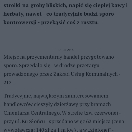
stroiki na groby bliskich, napić się ciepłej kawy i
herbaty, nawet - co tradycyjnie budzi sporo
kontrowersji - przekąsić coś z rusztu.
REKLAMA
Miejsc na przycmentarny handel przygotowano
sporo. Sprzedało się - w drodze przetargu
prowadzonego przez Zakład Usług Komunalnych -
212.
Tradycyjnie, największym zainteresowaniem
handlowców cieszyły dzierżawy przy bramach
Cmentarza Centralnego. W strefie tzw. czerwonej -
przy ul. Ku Słońcu - sprzedano więc 62 miejsca (cena
wywoławcza: 140 zł za 1 m kw.) , a w „zielonej" -