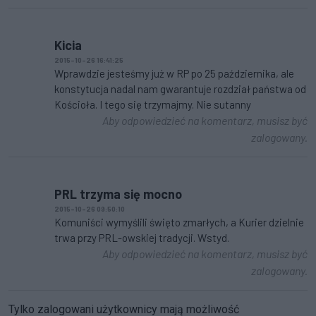
Kicia
2015-10-26 16:41:25
Wprawdzie jesteśmy już w RP po 25 października, ale
konstytucja nadal nam gwarantuje rozdział państwa od
Kościoła. I tego się trzymajmy. Nie sutanny
Aby odpowiedzieć na komentarz, musisz być
zalogowany.
PRL trzyma się mocno
2015-10-26 09:50:10
Komuniści wymyślili święto zmarłych, a Kurier dzielnie
trwa przy PRL-owskiej tradycji. Wstyd.
Aby odpowiedzieć na komentarz, musisz być
zalogowany.
Tylko zalogowani użytkownicy mają możliwość