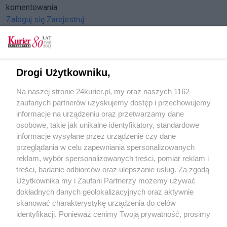
komentowania
Zaloguj się
Zarejestruj
Drogi Użytkowniku,
CZYTAJ TAKŻE
Na naszej stronie 24kurier.pl, my oraz naszych 1162
Dodatkowy tramwaj na cmentarz
zaufanych partnerów uzyskujemy dostęp i przechowujemy
Piętnastką do cmentarza
informacje na urządzeniu oraz przetwarzamy dane
osobowe, takie jak unikalne identyfikatory, standardowe
POGODA
informacje wysyłane przez urządzenie czy dane
przeglądania w celu zapewniania spersonalizowanych
reklam, wybór spersonalizowanych treści, pomiar reklam i
treści, badanie odbiorców oraz ulepszanie usług. Za zgodą
29
℃
Użytkownika my i Zaufani Partnerzy możemy używać
dokładnych danych geolokalizacyjnych oraz aktywnie
Zobacz prognozę na 3 dni
skanować charakterystykę urządzenia do celów
identyfikacji. Ponieważ cenimy Twoją prywatność, prosimy
o zgodę na korzystanie z tych technologii poprzez