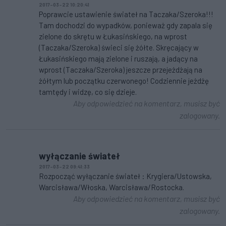
2017-03-22 10:20:41
Poprawcie ustawienie świateł na Taczaka/Szeroka!!!
Tam dochodzi do wypadków, ponieważ gdy zapala się
zielone do skrętu w Łukasińskiego, na wprost
(Taczaka/Szeroka) świeci się żółte. Skręcający w
Łukasińskiego mają zielone i ruszają, a jadący na
wprost (Taczaka/Szeroka) jeszcze przejeżdżają na
żółtym lub początku czerwonego! Codziennie jeżdżę
tamtędy i widzę, co się dzieje.
Aby odpowiedzieć na komentarz, musisz być
zalogowany.
wyłączanie świateł
2017-03-22 09:41:33
Rozpocząć wyłączanie świateł : Krygiera/Ustowska,
Warcisława/Włoska, Warcisława/Rostocka.
Aby odpowiedzieć na komentarz, musisz być
zalogowany.