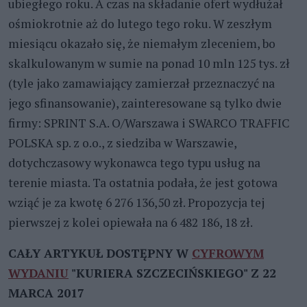
ubiegłego roku. A czas na składanie ofert wydłużał
ośmiokrotnie aż do lutego tego roku. W zeszłym
miesiącu okazało się, że niemałym zleceniem, bo
skalkulowanym w sumie na ponad 10 mln 125 tys. zł
(tyle jako zamawiający zamierzał przeznaczyć na
jego sfinansowanie), zainteresowane są tylko dwie
firmy: SPRINT S.A. O/Warszawa i SWARCO TRAFFIC
POLSKA sp. z o.o., z siedziba w Warszawie,
dotychczasowy wykonawca tego typu usług na
terenie miasta. Ta ostatnia podała, że jest gotowa
wziąć je za kwotę 6 276 136,50 zł. Propozycja tej
pierwszej z kolei opiewała na 6 482 186, 18 zł.
CAŁY ARTYKUŁ DOSTĘPNY W
CYFROWYM
WYDANIU
"KURIERA SZCZECIŃSKIEGO" Z 22
MARCA 2017