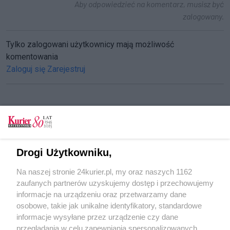
Aby odpowiedzieć na komentarz, musisz być
zalogowany.
Tylko zalogowani użytkownicy mają możliwość
komentowania
Zaloguj się
Zarejestruj
CZYTAJ TAKŻE
Wiata wstydu
Drogi Użytkowniku,
Jagiellońska. Do przebudowy krótka ławka
Na naszej stronie 24kurier.pl, my oraz naszych 1162
chętnych
zaufanych partnerów uzyskujemy dostęp i przechowujemy
Do Krzekowa autobusem nie tramwajem
informacje na urządzeniu oraz przetwarzamy dane
osobowe, takie jak unikalne identyfikatory, standardowe
POGODA
informacje wysyłane przez urządzenie czy dane
przeglądania w celu zapewniania spersonalizowanych