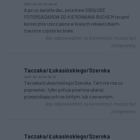
2017-03-24 22:48:49
A po co światla dac, psia krew OBSŁUGE
FOTORSADAROW DO KIEROWANIA RUCHEM recami
koniecznie rzecz jasna w białych rekawiczkach-
tzw.rece czyste bo białe.
Aby odpowiedzieć na komentarz, musisz być
zalogowany.
Taczaka/Łukasińskiego/Szeroka
2017-03-23 03:36:12
Taczaka/Łukasińskiego/Szeroka. Tam nie ma co
poprawiać, tylko policja powinna ukarać
przejeżdżających na żółtym, lub czerwonym.
Aby odpowiedzieć na komentarz, musisz być
zalogowany.
Taczaka/Łukasińskiego/Szeroka