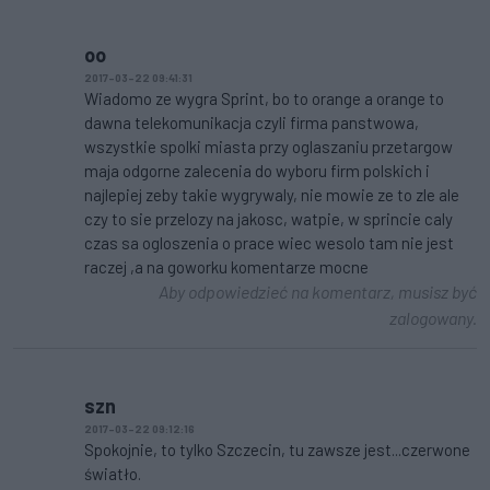
oo
2017-03-22 09:41:31
Wiadomo ze wygra Sprint, bo to orange a orange to
dawna telekomunikacja czyli firma panstwowa,
wszystkie spolki miasta przy oglaszaniu przetargow
maja odgorne zalecenia do wyboru firm polskich i
najlepiej zeby takie wygrywaly, nie mowie ze to zle ale
czy to sie przelozy na jakosc, watpie, w sprincie caly
czas sa ogloszenia o prace wiec wesolo tam nie jest
raczej ,a na goworku komentarze mocne
Aby odpowiedzieć na komentarz, musisz być
zalogowany.
szn
2017-03-22 09:12:16
Spokojnie, to tylko Szczecin, tu zawsze jest...czerwone
światło.