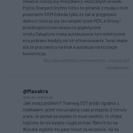
Głównie cieszą się mieszkańcy okolicznych wiosek-
Police,Stargard Gryfino itd bo to głównie z myślą o nich
powstanie SKM.Szkoda tylko,że tak w przypływie
dobroci niszczy się ten wiejski rynek MZK,a Gminy i
przedsiębiorstwa naraża na gigantyczne
straty.Zakupiono masę autobusów,w tym elektryczne
eco,pobrano kredyty na ich sfinansowanie.Teraz okaże
się że pracownicy na bruk a autobusy na licytacje
komorniczą.
Aby odpowiedzieć na komentarz, musisz być
zalogowany.
@Masakra
2018-03-13 15:52:50
Jaki masz problem? Tramwaj SST jeźdźi zgodnie z
rozkładem, jeżeli ma ustalony czas przejazdu 2 minuty
a wie, że jechał za szybko to musi zwolnić, to chyba
logiczne że nie będzie ciągle jechać 70km/h bo na
Wyszka wyjdzie mu parę minut za wcześnie. 40 na