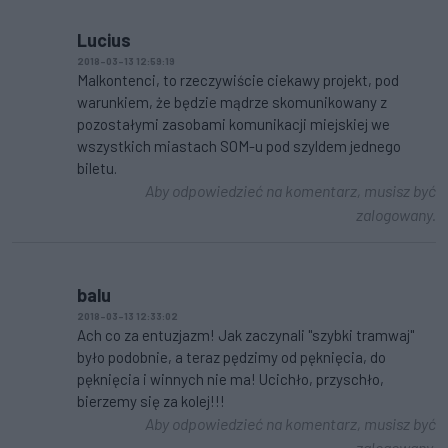
Lucius
2018-03-13 12:59:19
Malkontenci, to rzeczywiście ciekawy projekt, pod
warunkiem, że będzie mądrze skomunikowany z
pozostałymi zasobami komunikacji miejskiej we
wszystkich miastach SOM-u pod szyldem jednego
biletu.
Aby odpowiedzieć na komentarz, musisz być
zalogowany.
balu
2018-03-13 12:33:02
Ach co za entuzjazm! Jak zaczynali "szybki tramwaj"
było podobnie, a teraz pędzimy od pęknięcia, do
pęknięcia i winnych nie ma! Ucichło, przyschło,
bierzemy się za kolej!!!
Aby odpowiedzieć na komentarz, musisz być
zalogowany.