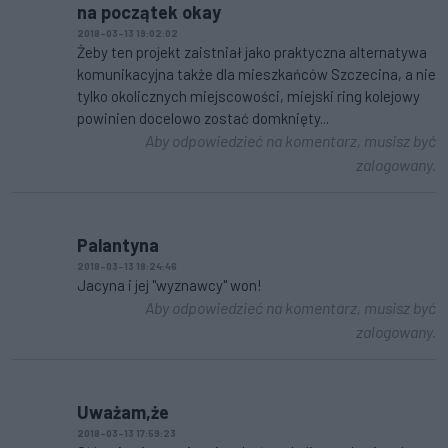
na początek okay
2018-03-13 19:02:02
Żeby ten projekt zaistniał jako praktyczna alternatywa
komunikacyjna także dla mieszkańców Szczecina, a nie
tylko okolicznych miejscowości, miejski ring kolejowy
powinien docelowo zostać domknięty...
Aby odpowiedzieć na komentarz, musisz być
zalogowany.
Palantyna
2018-03-13 18:24:46
Jacyna i jej "wyznawcy" won!
Aby odpowiedzieć na komentarz, musisz być
zalogowany.
Uważam,że
2018-03-13 17:59:23