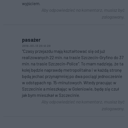
wyjściem.
Aby odpowiedzieć na komentarz, musisz być
zalogowany.
pasażer
2018-03-13 20:41:29
"Czasy przejazdu mają kształtować się od już
realizowanych 22 min. na trasie Szczecin-Gryfino do 37
min. na trasie Szczecin-Police". To mam nadzieję, że ta
kolej będzie naprawdę metropolitalna i w każdą stronę
będą jechać przynajmniej po dwa pociągi jednocześnie
w odstępach np. 15-minutowych. Wtedy pracując w
Szczecinie a mieszkając w Goleniowie, będę się czuł
jak bym mieszkał w Szczecinie.
Aby odpowiedzieć na komentarz, musisz być
zalogowany.