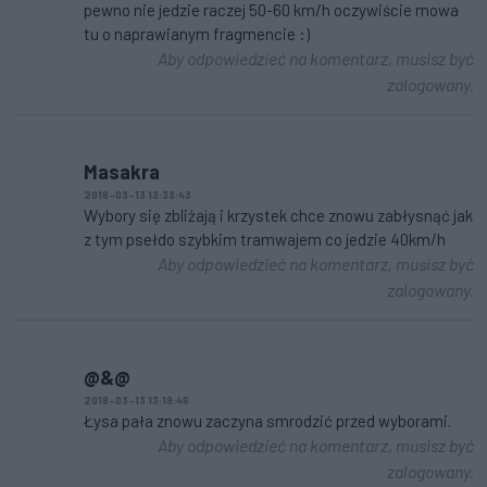
pewno nie jedzie raczej 50-60 km/h oczywiście mowa
tu o naprawianym fragmencie :)
Aby odpowiedzieć na komentarz, musisz być
zalogowany.
Masakra
2018-03-13 13:33:43
Wybory się zbliżają i krzystek chce znowu zabłysnąć jak
z tym psełdo szybkim tramwajem co jedzie 40km/h
Aby odpowiedzieć na komentarz, musisz być
zalogowany.
@&@
2018-03-13 13:19:46
Łysa pała znowu zaczyna smrodzić przed wyborami.
Aby odpowiedzieć na komentarz, musisz być
zalogowany.