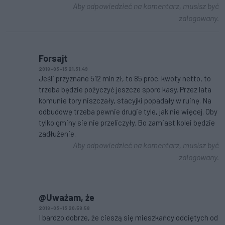
Aby odpowiedzieć na komentarz, musisz być
zalogowany.
Forsajt
2018-03-13 21:31:49
Jeśli przyznane 512 mln zł, to 85 proc. kwoty netto, to
trzeba będzie pożyczyć jeszcze sporo kasy. Przez lata
komunie tory niszczały, stacyjki popadały w ruinę. Na
odbudowę trzeba pewnie drugie tyle, jak nie więcej. Oby
tylko gminy sie nie przeliczyły. Bo zamiast kolei będzie
zadłużenie.
Aby odpowiedzieć na komentarz, musisz być
zalogowany.
@Uważam, że
2018-03-13 20:58:58
I bardzo dobrze, że cieszą się mieszkańcy odciętych od