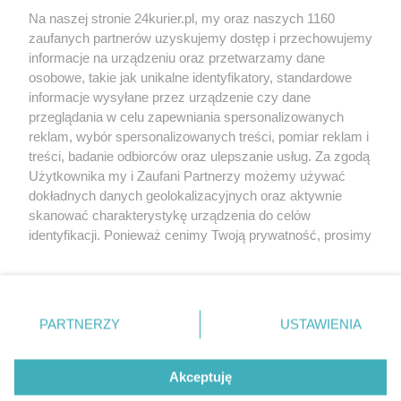
Na naszej stronie 24kurier.pl, my oraz naszych 1160
Koleją pilotażowo i na „sieciówce”
zaufanych partnerów uzyskujemy dostęp i przechowujemy
Bardzo drogie tory do Polic
informacje na urządzeniu oraz przetwarzamy dane
osobowe, takie jak unikalne identyfikatory, standardowe
POGODA
informacje wysyłane przez urządzenie czy dane
przeglądania w celu zapewniania spersonalizowanych
reklam, wybór spersonalizowanych treści, pomiar reklam i
treści, badanie odbiorców oraz ulepszanie usług. Za zgodą
19
℃
Użytkownika my i Zaufani Partnerzy możemy używać
dokładnych danych geolokalizacyjnych oraz aktywnie
Zobacz prognozę na 3 dni
skanować charakterystykę urządzenia do celów
identyfikacji. Ponieważ cenimy Twoją prywatność, prosimy
o zgodę na korzystanie z tych technologii poprzez
kliknięcie „Akceptuję”. Zgoda jest dobrowolna i zawsze
możesz ją zmienić/wycofać klikając przycisk ustawień
prywatności znajdujący się w lewym dolnym rogu strony
PARTNERZY
USTAWIENIA
Copyright © 2022 Kurier Szczeciński sp. z o.o.
. Niektóre rodzaje przetwarzania danych nie wymagają
Wszelkie prawa zastrzeżone
zgody użytkownika, ale masz prawo sprzeciwić się
Kontakt
Nota wydawnicza
Nota prawna
takiemu przetwarzaniu. Preferencje będą miały
Akceptuję
zastosowania tylko na tej witrynie.
Polityka prywatności
Reklama