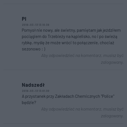
Pl
2018-03-13 13:10:38
Pomysł nie nowy, ale świetny, pamiętam jak jeździłem
pociągiem do Trzebieży na kąpielisko, no i po świeżą
rybkę, myślę że może wróci to połączenie, chociaż
sezonowo : )
Aby odpowiedzieć na komentarz, musisz być
zalogowany.
Nadszedł
2018-03-13 13:01:30
A przystanek przy Zakładach Chemicznych "Police"
będzie?
Aby odpowiedzieć na komentarz, musisz być
zalogowany.