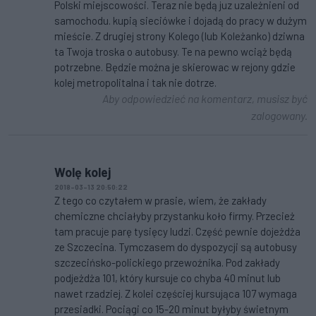
Polski miejscowości. Teraz nie będą juz uzależnieni od
samochodu. kupią sieciówke i dojadą do pracy w dużym
mieście. Z drugiej strony Kolego (lub Koleżanko) dziwna
ta Twoja troska o autobusy. Te na pewno wciąż będą
potrzebne. Będzie można je skierowac w rejony gdzie
kolej metropolitalna i tak nie dotrze.
Aby odpowiedzieć na komentarz, musisz być
zalogowany.
Wolę kolej
2018-03-13 20:50:22
Z tego co czytałem w prasie, wiem, że zakłady
chemiczne chciałyby przystanku koło firmy. Przecież
tam pracuje parę tysięcy ludzi. Część pewnie dojeżdża
ze Szczecina. Tymczasem do dyspozycji są autobusy
szczecińsko-polickiego przewoźnika. Pod zakłady
podjeżdża 101, który kursuje co chyba 40 minut lub
nawet rzadziej. Z kolei częściej kursująca 107 wymaga
przesiadki. Pociągi co 15-20 minut byłyby świetnym