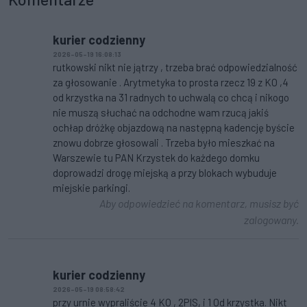
kurier codzienny
2026-05-19 16:08:13
rutkowski nikt nie jątrzy , trzeba brać odpowiedzialność
za głosowanie . Arytmetyka to prosta rzecz 19 z KO ,4
od krzystka na 31 radnych to uchwalą co chcą i nikogo
nie muszą słuchać na odchodne wam rzucą jakiś
ochłap dróżkę objazdową na następną kadencję byście
znowu dobrze głosowali . Trzeba było mieszkać na
Warszewie tu PAN Krzystek do każdego domku
doprowadzi drogę miejską a przy blokach wybuduje
miejskie parkingi.
Aby odpowiedzieć na komentarz, musisz być
zalogowany.
kurier codzienny
2026-05-19 08:58:42
przy urnie wypraliście 4 KO , 2PIS, i 1 Od krzystka. Nikt