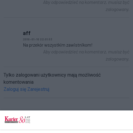
Aby odpowiedzieć na komentarz, musisz być
zalogowany.
aff
2016-01-10 22:01:53
Na przekór wszystkim zawistnikom!
Aby odpowiedzieć na komentarz, musisz być
zalogowany.
Tylko zalogowani użytkownicy mają możliwość
komentowania
Zaloguj się
Zarejestruj
CZYTAJ TAKŻE
Puenta Orkiestry [FILM] (akt. 1)