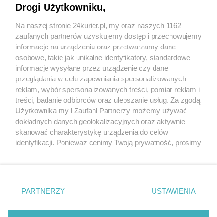
Drogi Użytkowniku,
Mocne uderzenie w Łobzie - jest rekord
Na naszej stronie 24kurier.pl, my oraz naszych 1162
[GALERIA] (akt. 1)
zaufanych partnerów uzyskujemy dostęp i przechowujemy
Finał w Pyrzycach [GALERIA]
informacje na urządzeniu oraz przetwarzamy dane
osobowe, takie jak unikalne identyfikatory, standardowe
POGODA
informacje wysyłane przez urządzenie czy dane
przeglądania w celu zapewniania spersonalizowanych
reklam, wybór spersonalizowanych treści, pomiar reklam i
treści, badanie odbiorców oraz ulepszanie usług. Za zgodą
17
℃
Użytkownika my i Zaufani Partnerzy możemy używać
dokładnych danych geolokalizacyjnych oraz aktywnie
Zobacz prognozę na 3 dni
skanować charakterystykę urządzenia do celów
identyfikacji. Ponieważ cenimy Twoją prywatność, prosimy
o zgodę na korzystanie z tych technologii poprzez
kliknięcie „Akceptuję”. Zgoda jest dobrowolna i zawsze
możesz ją zmienić/wycofać klikając przycisk ustawień
prywatności znajdujący się w lewym dolnym rogu strony
PARTNERZY
USTAWIENIA
Copyright © 2022 Kurier Szczeciński sp. z o.o.
. Niektóre rodzaje przetwarzania danych nie wymagają
Wszelkie prawa zastrzeżone
zgody użytkownika, ale masz prawo sprzeciwić się