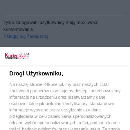
Tylko zalogowani użytkownicy mają możliwość
komentowania
Zaloguj się
Zarejestruj
CZYTAJ TAKŻE
Drogi Użytkowniku,
Pomagają Lence [FILM]
Na naszej stronie 24kurier.pl, my oraz naszych 1160
W KURIERZE. Historia pewnego podzielonego
zaufanych partnerów uzyskujemy dostęp i przechowujemy
mieszkania
informacje na urządzeniu oraz przetwarzamy dane
osobowe, takie jak unikalne identyfikatory, standardowe
POGODA
informacje wysyłane przez urządzenie czy dane
przeglądania w celu zapewniania spersonalizowanych
reklam, wybór spersonalizowanych treści, pomiar reklam i
treści, badanie odbiorców oraz ulepszanie usług. Za zgodą