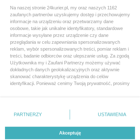
koncerty, coś dla rowerzystów
Na naszej stronie 24kurier.pl, my oraz naszych 1162
Warto się wybrać. 100-metrowa flaga w
zaufanych partnerów uzyskujemy dostęp i przechowujemy
Międzywodziu
informacje na urządzeniu oraz przetwarzamy dane
osobowe, takie jak unikalne identyfikatory, standardowe
POGODA
informacje wysyłane przez urządzenie czy dane
przeglądania w celu zapewniania spersonalizowanych
reklam, wybór spersonalizowanych treści, pomiar reklam i
treści, badanie odbiorców oraz ulepszanie usług. Za zgodą
24
℃
Użytkownika my i Zaufani Partnerzy możemy używać
dokładnych danych geolokalizacyjnych oraz aktywnie
Zobacz prognozę na 3 dni
skanować charakterystykę urządzenia do celów
identyfikacji. Ponieważ cenimy Twoją prywatność, prosimy
o zgodę na korzystanie z tych technologii poprzez
kliknięcie „Akceptuję”. Zgoda jest dobrowolna i zawsze
możesz ją zmienić/wycofać klikając przycisk ustawień
prywatności znajdujący się w lewym dolnym rogu strony
PARTNERZY
USTAWIENIA
Copyright © 2022 Kurier Szczeciński sp. z o.o.
. Niektóre rodzaje przetwarzania danych nie wymagają
Wszelkie prawa zastrzeżone
zgody użytkownika, ale masz prawo sprzeciwić się
Kontakt
Nota wydawnicza
Nota prawna
takiemu przetwarzaniu. Preferencje będą miały
Akceptuję
zastosowania tylko na tej witrynie.
Polityka prywatności
Reklama