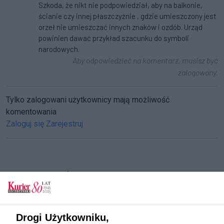
Szkoda, że nikt nie podpowiedział, aby na balkonie,
ścianie czy innej płaszczyźnie , gdzie umieszczony jest
orzeł nie umieszczać innych znaków i ozdób. Urząd
powinien dawać przykład szacunku do symboli
narodowych.
Aby odpowiedzieć na komentarz, musisz być
zalogowany.
Tylko zalogowani użytkownicy mają możliwość
komentowania
Zaloguj się
Zarejestruj
CZYTAJ TAKŻE
Biało-czerwone Międzywodzie
Przed nami majowe uroczystości. Żywa flaga,
Drogi Użytkowniku,