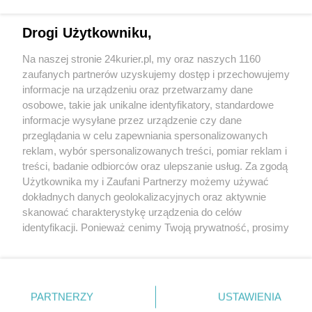
Tylko zalogowani użytkownicy mają możliwość
Drogi Użytkowniku,
komentowania
Na naszej stronie 24kurier.pl, my oraz naszych 1160
Zaloguj się
Zarejestruj
zaufanych partnerów uzyskujemy dostęp i przechowujemy
informacje na urządzeniu oraz przetwarzamy dane
osobowe, takie jak unikalne identyfikatory, standardowe
POGODA
informacje wysyłane przez urządzenie czy dane
przeglądania w celu zapewniania spersonalizowanych
reklam, wybór spersonalizowanych treści, pomiar reklam i
treści, badanie odbiorców oraz ulepszanie usług. Za zgodą
19
℃
Użytkownika my i Zaufani Partnerzy możemy używać
dokładnych danych geolokalizacyjnych oraz aktywnie
Zobacz prognozę na 3 dni
skanować charakterystykę urządzenia do celów
identyfikacji. Ponieważ cenimy Twoją prywatność, prosimy
o zgodę na korzystanie z tych technologii poprzez
kliknięcie „Akceptuję”. Zgoda jest dobrowolna i zawsze
możesz ją zmienić/wycofać klikając przycisk ustawień
prywatności znajdujący się w lewym dolnym rogu strony
PARTNERZY
USTAWIENIA
Copyright © 2022 Kurier Szczeciński sp. z o.o.
. Niektóre rodzaje przetwarzania danych nie wymagają
Wszelkie prawa zastrzeżone