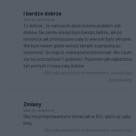
i bardzo dobrze
2016-01-26 08:56:24
To dobrze , że nareszcie dostrzeżono problem sali
ślubów. Na zamku kiedyś było bardzo ładnie, ale po
remoncie jak zmniejszono salę to warunki były okropne.
Nie było nawet gdzie wnieść lampki szampana po
ceremonii. Do tego b. mała powierzchnia sali. Nie czuło
się tej uroczystości i godności. Popieram jak najbardziej
ten pomysł z nową salą ślubów.
Aby odpowiedzieć na komentarz, musisz być
zalogowany.
Zmiany
2016-01-26 08:54:14
Oby nie przeprowadzono zmian jak w BOI, gdzie aż zęby
bolą.
Aby odpowiedzieć na komentarz, musisz być