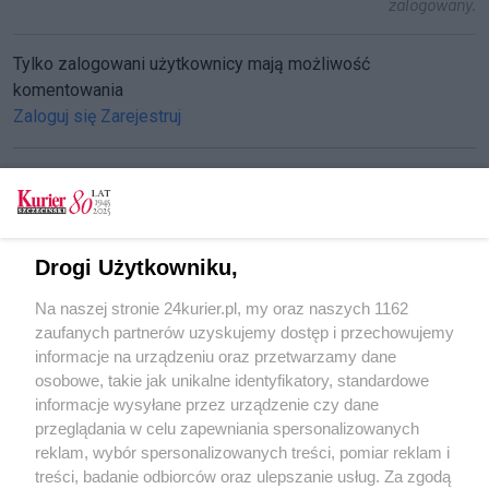
zalogowany.
Tylko zalogowani użytkownicy mają możliwość
komentowania
Zaloguj się
Zarejestruj
CZYTAJ TAKŻE
Drogi Użytkowniku,
Drugi wicedyrektor w zamku. Bo statut każe
Na naszej stronie 24kurier.pl, my oraz naszych 1162
Tramwaj ruszy w poniedziałek?
zaufanych partnerów uzyskujemy dostęp i przechowujemy
Gratulujemy kolejnym Jubilatom!
informacje na urządzeniu oraz przetwarzamy dane
osobowe, takie jak unikalne identyfikatory, standardowe
POGODA
informacje wysyłane przez urządzenie czy dane
przeglądania w celu zapewniania spersonalizowanych
reklam, wybór spersonalizowanych treści, pomiar reklam i
treści, badanie odbiorców oraz ulepszanie usług. Za zgodą
14
℃