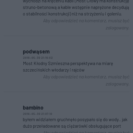
wychodzi na kręceniu kabli (Most Cłowy ma konstrukcję
struno-betonową a kable wstępnie naprężone decydują
o stabilności konstrukcji) niż na strzyżeniu i goleniu.
Aby odpowiedzieć na komentarz, musisz być
zalogowany.
podwąsem
2016-05-30 21:16:02
Most Kłodny Szmieszna perspektywa na miarę
szczecińskich włodarzy i rajców
Aby odpowiedzieć na komentarz, musisz być
zalogowany.
bambino
2016-05-30 21:07:10
byłem widziałem gruchnęło posypało się do wody... jak
dużo przeładowane są ciężarówki obsługujące port
Aby odpowiedzieć na komentarz, musisz być