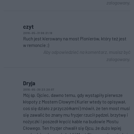
zalogowany.
czyt
2016-05-31 08:21:18
Ruch jest kierowany na most Pionierów, który też jest
w remoncie ;)
Aby odpowiedzieć na komentarz, musisz być
zalogowany.
Dryja
2016-05-30 23:20:07
Mój śp. Ojciec, dawno temu, gdy wystąpiły pierwsze
kłopoty z Mostem Cłowym (Kurier wtedy to opisywał,
coś się działo z przyczółkami) mówił, że ten most musi
się zawalić bo znany mu fryzjer rzucił pędzel, brzytwę i
nożyczki i poszedł kręcić kable na budowie Mostu
Cłowego. Ten fryzjer chwalił się Ojcu, że dużo lepiej