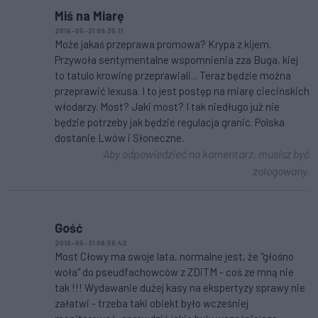
Miś na Miarę
2016-05-31 09:35:11
Może jakaś przeprawa promowa? Krypa z kijem.
Przywoła sentymentalne wspomnienia zza Buga, kiej
to tatulo krowinę przeprawiali... Teraz będzie można
przeprawić lexusa. I to jest postęp na miarę ciecińskich
włodarzy. Most? Jaki most? I tak niedługo już nie
będzie potrzeby jak będzie regulacja granic. Polska
dostanie Lwów i Słoneczne.
Aby odpowiedzieć na komentarz, musisz być
zalogowany.
Gość
2016-05-31 08:58:42
Most Cłowy ma swoje lata, normalne jest, że "głośno
woła" do pseudfachowców z ZDiTM - coś ze mną nie
tak !!! Wydawanie dużej kasy na ekspertyzy sprawy nie
załatwi - trzeba taki obiekt było wcześniej