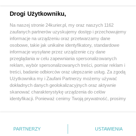
Drogi Użytkowniku,
CZYTAJ TAKŻE
Na naszej stronie 24kurier.pl, my oraz naszych 1162
Awaria sygnalizacji na Bramie Portowej
zaufanych partnerów uzyskujemy dostęp i przechowujemy
Awaria sygnalizacji, policja kieruje ruchem
informacje na urządzeniu oraz przetwarzamy dane
osobowe, takie jak unikalne identyfikatory, standardowe
POGODA
informacje wysyłane przez urządzenie czy dane
przeglądania w celu zapewniania spersonalizowanych
reklam, wybór spersonalizowanych treści, pomiar reklam i
treści, badanie odbiorców oraz ulepszanie usług. Za zgodą
14
℃
Użytkownika my i Zaufani Partnerzy możemy używać
dokładnych danych geolokalizacyjnych oraz aktywnie
Zobacz prognozę na 3 dni
skanować charakterystykę urządzenia do celów
identyfikacji. Ponieważ cenimy Twoją prywatność, prosimy
o zgodę na korzystanie z tych technologii poprzez
kliknięcie „Akceptuję”. Zgoda jest dobrowolna i zawsze
możesz ją zmienić/wycofać klikając przycisk ustawień
prywatności znajdujący się w lewym dolnym rogu strony
PARTNERZY
USTAWIENIA
Copyright © 2022 Kurier Szczeciński sp. z o.o.
. Niektóre rodzaje przetwarzania danych nie wymagają
Wszelkie prawa zastrzeżone