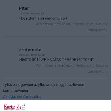
Piter
2016-05-30 19:00:58
Może złomiarze demontują ;-)
Aby odpowiedzieć na komentarz, musisz być
zalogowany.
z internetu
2016-05-30 18:23:52
MIASTO GOTOWE NA ATAK TERRORYSTYCZNY
Aby odpowiedzieć na komentarz, musisz być
zalogowany.
Tylko zalogowani użytkownicy mają możliwość
komentowania
Zaloguj się
Zarejestruj