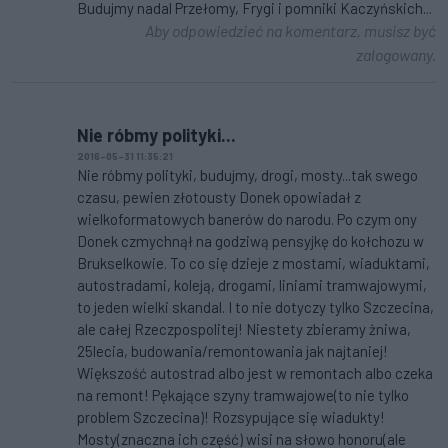
Budujmy nadal Przełomy, Frygi i pomniki Kaczyńskich...
Aby odpowiedzieć na komentarz, musisz być
zalogowany.
Nie róbmy polityki...
2016-05-31 11:35:21
Nie róbmy polityki, budujmy, drogi, mosty...tak swego
czasu, pewien złotousty Donek opowiadał z
wielkoformatowych banerów do narodu. Po czym ony
Donek czmychnął na godziwą pensyjkę do kołchozu w
Brukselkowie. To co się dzieje z mostami, wiaduktami,
autostradami, koleją, drogami, liniami tramwajowymi,
to jeden wielki skandal. I to nie dotyczy tylko Szczecina,
ale całej Rzeczpospolitej! Niestety zbieramy żniwa,
25lecia, budowania/remontowania jak najtaniej!
Większość autostrad albo jest w remontach albo czeka
na remont! Pękające szyny tramwajowe(to nie tylko
problem Szczecina)! Rozsypujące się wiadukty!
Mosty(znaczna ich część) wisi na słowo honoru(ale