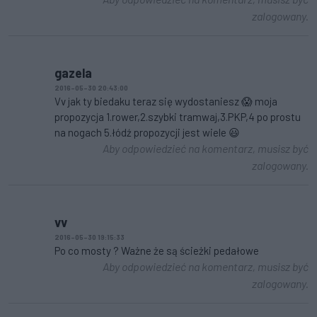
zalogowany.
gazela
2016-05-30 20:43:00
Vv jak ty biedaku teraz się wydostaniesz 😱 moja
propozycja 1.rower,2.szybki tramwaj,3.PKP,4 po prostu
na nogach 5.łódź propozycji jest wiele 😃
Aby odpowiedzieć na komentarz, musisz być
zalogowany.
vv
2016-05-30 19:15:33
Po co mosty ? Ważne że są ścieżki pedałowe
Aby odpowiedzieć na komentarz, musisz być
zalogowany.