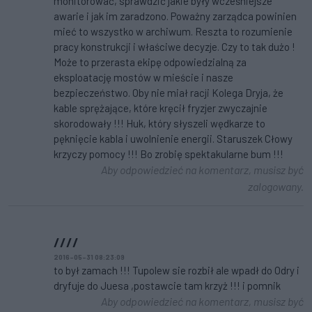
monitorować, sprawdzić jakie były wcześniejsze
awarie i jak im zaradzono. Poważny zarządca powinien
mieć to wszystko w archiwum. Reszta to rozumienie
pracy konstrukcji i właściwe decyzje. Czy to tak dużo !
Może to przerasta ekipę odpowiedzialną za
eksploatację mostów w mieście i nasze
bezpieczeństwo. Oby nie miał racji Kolega Dryja, że
kable sprężające, które kręcił fryzjer zwyczajnie
skorodowały !!! Huk, który słyszeli wędkarze to
pęknięcie kabla i uwolnienie energii. Staruszek Cłowy
krzyczy pomocy !!! Bo zrobię spektakularne bum !!!
Aby odpowiedzieć na komentarz, musisz być
zalogowany.
////
2016-05-31 08:23:09
to był zamach !!! Tupolew sie rozbił ale wpadł do Odry i
dryfuje do Juesa ,postawcie tam krzyż !!! i pomnik
Aby odpowiedzieć na komentarz, musisz być