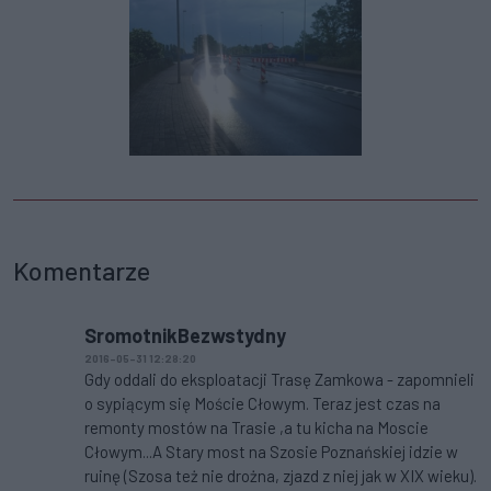
Komentarze
SromotnikBezwstydny
2016-05-31 12:28:20
Gdy oddali do eksploatacji Trasę Zamkowa - zapomnieli
o sypiącym się Moście Cłowym. Teraz jest czas na
remonty mostów na Trasie ,a tu kicha na Moscie
Cłowym...A Stary most na Szosie Poznańskiej idzie w
ruinę (Szosa też nie drożna, zjazd z niej jak w XIX wieku).