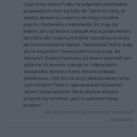
czyje słowo honoru?) albo na podporach ewentualnie
pospawanych czym się tylko da! Tak to nie żarty, do
władzy, dorwali się osobnicy nie mający totalnie
pojęcia o budowaniu czegokolwiek. Oni znają się
jedynie, jak ciąć koszta czytaj jak więcej podprowadzić
dla siebie albo znajomych królika! Zatrudnia się osoby,
jak to ktoś wcześniej napisał, "fachowców" którzy znają
się na wszystkim! Na wszystkim to się znają, ale
dyletanci! Rodzimi fachowcy, już dawno wyjechali tam
gdzie się ich docenia, szanuje no i odpowiednio
wynagradza. Niestety mamy obecnie przepaść
pokoleniową, czyli kto ma uczyć jakiegokolwiek fachu,
tych młodych? Może ci naprodukowani humaniści,
"spece" od zarządzania? Warto abyście wszyscy
przyjrzeli się tematowi, gdyż to ogólnonarodowy
problem!
Aby odpowiedzieć na komentarz, musisz być
zalogowany.