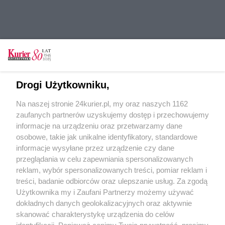
Tylko zalogowani użytkownicy mają możliwość
Drogi Użytkowniku,
komentowania
Na naszej stronie 24kurier.pl, my oraz naszych 1162
Zaloguj się
Zarejestruj
zaufanych partnerów uzyskujemy dostęp i przechowujemy
informacje na urządzeniu oraz przetwarzamy dane
osobowe, takie jak unikalne identyfikatory, standardowe
POGODA
informacje wysyłane przez urządzenie czy dane
przeglądania w celu zapewniania spersonalizowanych
reklam, wybór spersonalizowanych treści, pomiar reklam i
treści, badanie odbiorców oraz ulepszanie usług. Za zgodą
22
℃
Użytkownika my i Zaufani Partnerzy możemy używać
dokładnych danych geolokalizacyjnych oraz aktywnie
Zobacz prognozę na 3 dni
skanować charakterystykę urządzenia do celów