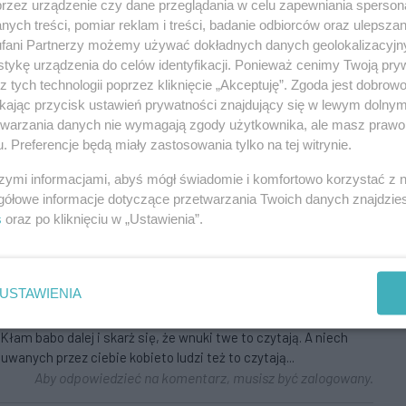
przez urządzenie czy dane przeglądania w celu zapewniania sperson
ych treści, pomiar reklam i treści, badanie odbiorców oraz ulepszan
ak całkiem niedawno miała na Ku Słońcu sklep. Zamknął się tak
fani Partnerzy możemy używać dokładnych danych geolokalizacyjn
tykę urządzenia do celów identyfikacji. Ponieważ cenimy Twoją pry
Aby odpowiedzieć na komentarz, musisz być zalogowany.
z tych technologii poprzez kliknięcie „Akceptuję”. Zgoda jest dobro
ikając przycisk ustawień prywatności znajdujący się w lewym dolny
etwarzania danych nie wymagają zgody użytkownika, ale masz prawo 
. Preferencje będą miały zastosowania tylko na tej witrynie.
szymi informacjami, abyś mógł świadomie i komfortowo korzystać z
łupa.
gółowe informacje dotyczące przetwarzania Twoich danych znajdzi
Aby odpowiedzieć na komentarz, musisz być zalogowany.
s
oraz po kliknięciu w „Ustawienia”.
USTAWIENIA
staje przed sądem to udaje idiotkę, że to nie ona pisała.
am babo dalej i skarż się, że wnuki twe to czytają. A niech
wanych przez ciebie kobieto ludzi też to czytają...
Aby odpowiedzieć na komentarz, musisz być zalogowany.