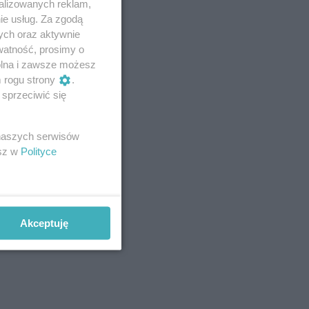
alizowanych reklam,
ie usług. Za zgodą
ych oraz aktywnie
watność, prosimy o
wolna i zawsze możesz
m rogu strony
.
sprzeciwić się
 naszych serwisów
esz w
Polityce
Akceptuję