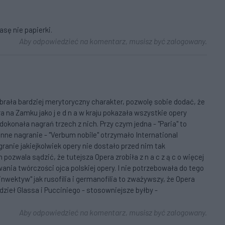
kasę nie papierki.
Aby odpowiedzieć na komentarz, musisz być zalogowany.
brała bardziej merytoryczny charakter, pozwolę sobie dodać, że
a na Zamku jako j e d n a w kraju pokazała wszystkie opery
okonała nagrań trzech z nich. Przy czym jedna - "Paria" to
 inne nagranie - "Verbum nobile" otrzymało International
agranie jakiejkolwiek opery nie dostało przed nim tak
ozwala sądzić, że tutejsza Opera zrobiła z n a c z ą c o więcej
ania twórczości ojca polskiej opery. I nie potrzebowała do tego
wektyw" jak rusofilia i germanofilia to zważywszy, że Opera
zieł Glassa i Pucciniego - stosowniejsze byłby -
Aby odpowiedzieć na komentarz, musisz być zalogowany.