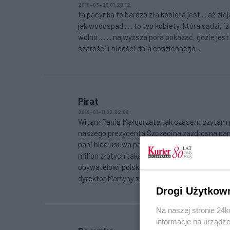
2019-03-29 01:20:12
ta pacynka to bardzo zła kobieta jest ... aż z
jak wodospad ..... to typ kobiety, która sądzi, 
wolno ........ najwyższa pora pokazać, gdzie jest 
szarości i nicości dnia codziennego ...
Pirat
2019-01-11 00:22:08
Witam Panią Małgorzatę tak czasem czytam pa
naszego prezydenta Szczecina zazdrosna pani j
pani blee usuwa pani go ze znajomych aby ni
milion złotych taka pani biedna jest? A tera
obywatelowi polskiemu ma pani oddać po tys 
dyrektor Martyny z banku NBP dawaj tysiaka z
Drogi Użytkow
Na naszej stronie 24
informacje na urządze