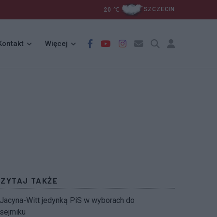
20
℃
SZCZECIN
Kontakt
Więcej
CZYTAJ TAKŻE
Jacyna-Witt jedynką PiS w wyborach do
sejmiku