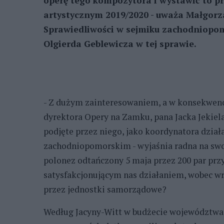
operę tego kompozytora i wystawić to pr
artystycznym 2019/2020 - uważa Małgorz
Sprawiedliwości w sejmiku zachodniopom
Olgierda Geblewicza w tej sprawie.
- Z dużym zainteresowaniem, a w konsekwen
dyrektora Opery na Zamku, pana Jacka Jekiela
podjęte przez niego, jako koordynatora dzi
zachodniopomorskim - wyjaśnia radna na swoim
polonez odtańczony 5 maja przez 200 par przy
satysfakcjonującym nas działaniem, wobec wr
przez jednostki samorządowe?
Według Jacyny-Witt w budżecie województwa