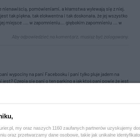
ieje nienawiścią, pomówieniami, a kłamstwa wylewają się z niej,
iż jest tak piękna, tak elokwentna i tak doskonała, że jej wszystko
jej miejsce ...... w zapomnieniu..... głębokim zapomnieniu ..... w
Aby odpowiedzieć na komentarz, musisz być zalogowany.
ni wypociny na pani Facebooku i pani tylko pluje jadem na
est? Czepia się pani o ten parking a jak ktoś pani powie że jest
e mógł komentować a co najważniejsze żąda pani od każdego po
z ja żądam od pani za Martyne Wojciechowska że każdemu
zł że z naszego podatku są marynowane pieniądze dla pani
a nią
Aby odpowiedzieć na komentarz, musisz być zalogowany.
niku,
kurier.pl, my oraz naszych 1160 zaufanych partnerów uzyskujemy do
niu oraz przetwarzamy dane osobowe, takie jak unikalne identyfikat