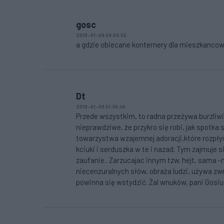
gosc
2019-01-09 09:03:55
a gdzie obiecane konternery dla mieszkanco
Dt
2019-01-09 01:36:46
Przede wszystkim, to radna przeżywa burzliwie
nieprawdziwe, że przykro się robi, jak spotka s
towarzystwa wzajemnej adoracji,które rozpływa
kciuki i serduszka w te i nazad. Tym zajmuje s
zaufanie.. Zarzucajac innym tzw. hejt, sama 
niecenzuralnych słów, obraża ludzi, używa zwr
powinna się wstydzić. Żal wnuków, pani Gosiu