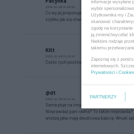
Pacynka
informacje wysyłane 
2019-01-09 14:06:50
wybór spersonalizowan
Co wy jej proponujecie prowadzenie sklepu, j
Użytkownika my i Zau
szybko jak się otworzył.
skanować charakterys
zgodę na korzystanie 
ją zmienić/wycofać kl
Niektóre rodzaje prz
takiemu przetwarzaniu
Kitt
2019-01-09 12:43:47
Zapoznaj się z poniż
Cześć tych postów to wypociny synalka-przyg
internetowych. Szcze
Prywatności i Cookie
@dt
PARTNERZY
2019-01-09 10:34:44
Sama pluje na innych, rzuca oskarżenia, a jak 
Nieprawdaż pani radna? To także nieprawda? Kł
wiedzą jaką mają dwulicową babcię. Wnuki oplu