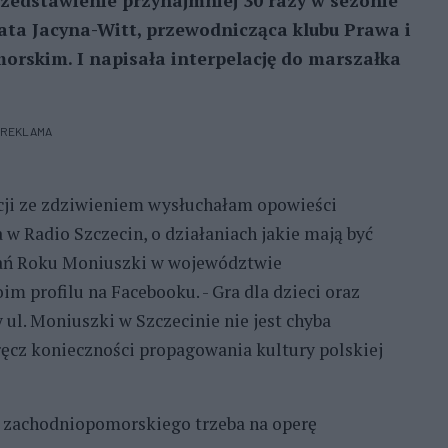
zedstawienie przynajmniej 30 razy w sezonie
ata Jacyna-Witt, przewodnicząca klubu Prawa i
orskim. I napisała interpelację do marszałka
REKLAMA
cji ze zdziwieniem wysłuchałam opowieści
 w Radio Szczecin, o działaniach jakie mają być
ałań Roku Moniuszki w województwie
 profilu na Facebooku. - Gra dla dzieci oraz
 ul. Moniuszki w Szczecinie nie jest chyba
ęcz konieczności propagowania kultury polskiej
 zachodniopomorskiego trzeba na operę