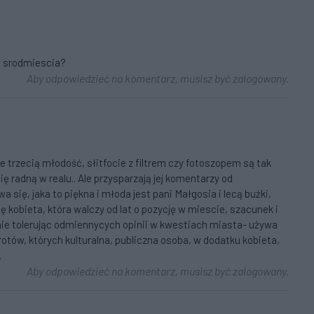
w srodmiescia?
Aby odpowiedzieć na komentarz, musisz być zalogowany.
 trzecią młodość, słitfocie z filtrem czy fotoszopem są tak
ię radną w realu.. Ale przysparzają jej komentarzy od
 się, jaka to piękna i młoda jest pani Małgosia i lecą buźki,
ię kobieta, która walczy od lat o pozycję w miescie, szacunek i
-nie tolerując odmiennycych opinii w kwestiach miasta- używa
otów, których kulturalna, publiczna osoba, w dodatku kobieta,
.
Aby odpowiedzieć na komentarz, musisz być zalogowany.