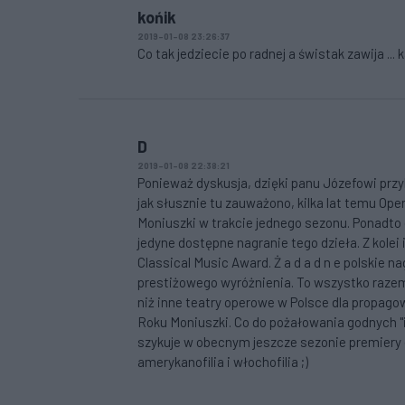
końik
2019-01-08 23:26:37
Co tak jedziecie po radnej a świstak zawija ... 
D
2019-01-08 22:38:21
Ponieważ dyskusja, dzięki panu Józefowi przy
jak słusznie tu zauważono, kilka lat temu Oper
Moniuszki w trakcie jednego sezonu. Ponadto d
jedyne dostępne nagranie tego dzieła. Z kolei
Classical Music Award. Ż a d a d n e polskie n
prestiżowego wyróżnienia. To wszystko razem p
niż inne teatry operowe w Polsce dla propagow
Roku Moniuszki. Co do pożałowania godnych "in
szykuje w obecnym jeszcze sezonie premiery d
amerykanofilia i włochofilia ;)