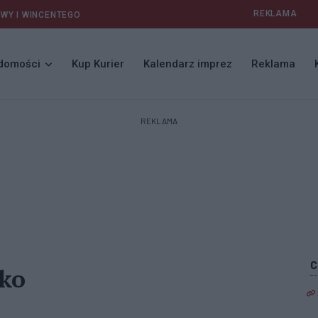
REKLAMA
AWY I WINCENTEGO
domości
Kup Kurier
Kalendarz imprez
Reklama
REKLAMA
zko