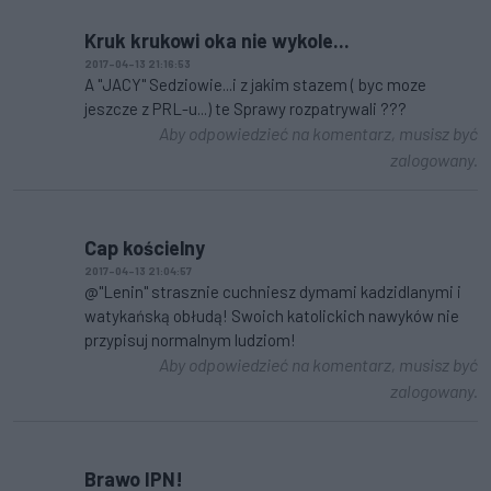
Kruk krukowi oka nie wykole...
2017-04-13 21:16:53
A "JACY" Sedziowie...i z jakim stazem ( byc moze
jeszcze z PRL-u...) te Sprawy rozpatrywali ???
Aby odpowiedzieć na komentarz, musisz być
zalogowany.
Cap kościelny
2017-04-13 21:04:57
@"Lenin" strasznie cuchniesz dymami kadzidlanymi i
watykańską obłudą! Swoich katolickich nawyków nie
przypisuj normalnym ludziom!
Aby odpowiedzieć na komentarz, musisz być
zalogowany.
Brawo IPN!