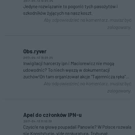
2017-04-13 18:04:24
Jedyne rozwiązanie to pogonić tych pasożytów i
szkodników żyjących na nasz koszt.
Aby odpowiedzieć na komentarz, musisz być
zalogowany.
Obs.ryver
2017-04-13 18:00:34
Inwigilacji harcerzy ipn i Maciorewicz nie mogą
udowodnić? To niech węszą w dokumentacji
zuchów!On tam organizował akcje "Tajemnicza ręka"....
Aby odpowiedzieć na komentarz, musisz być
zalogowany.
Apel do członków IPN-u
2017-04-13 17:10:38
Czyście na głowę poupadali Panowie? W Polsce rozwala
się Konstytucję, vide prokuratura, Trybunał