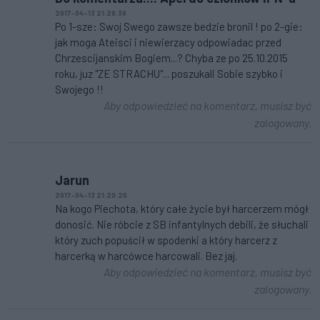
2017-04-13 21:28:38
Po 1-sze: Swoj Swego zawsze bedzie bronil ! po 2-gie:
jak moga Ateisci i niewierzacy odpowiadac przed
Chrzescijanskim Bogiem...? Chyba ze po 25.10.2015
roku, juz "ZE STRACHU"... poszukali Sobie szybko i
Swojego !!
Aby odpowiedzieć na komentarz, musisz być
zalogowany.
Jarun
2017-04-13 21:20:26
Na kogo Piechota, który całe życie był harcerzem mógł
donosić. Nie róbcie z SB infantylnych debili, że słuchali
który zuch popuścił w spodenki a który harcerz z
harcerką w harcówce harcowali. Bez jaj.
Aby odpowiedzieć na komentarz, musisz być
zalogowany.