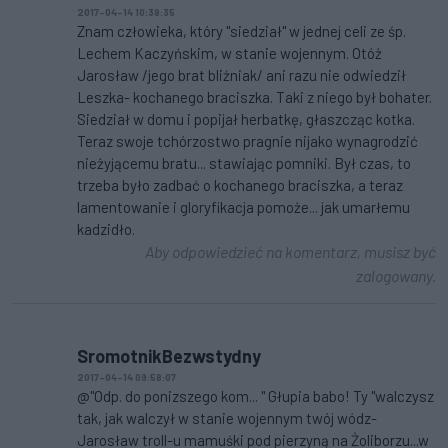
2017-04-14 10:38:35
Znam człowieka, który "siedział" w jednej celi ze śp.
Lechem Kaczyńskim, w stanie wojennym. Otóż
Jarosław /jego brat bliźniak/ ani razu nie odwiedził
Leszka- kochanego braciszka. Taki z niego był bohater.
Siedział w domu i popijał herbatkę, głaszcząc kotka.
Teraz swoje tchórzostwo pragnie nijako wynagrodzić
nieżyjącemu bratu... stawiając pomniki. Był czas, to
trzeba było zadbać o kochanego braciszka, a teraz
lamentowanie i gloryfikacja pomoże... jak umarłemu
kadzidło.
Aby odpowiedzieć na komentarz, musisz być
zalogowany.
SromotnikBezwstydny
2017-04-14 09:58:07
@"Odp. do ponizszego kom... " Głupia babo! Ty "walczysz
tak, jak walczył w stanie wojennym twój wódz-
Jarosław troll-u mamuśki pod pierzyną na Żoliborzu...w