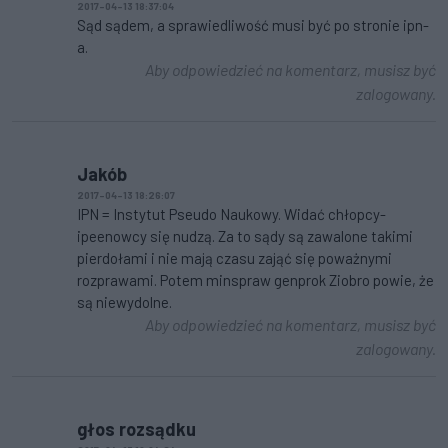
2017-04-13 18:37:04
Sąd sądem, a sprawiedliwość musi być po stronie ipn-
a.
Aby odpowiedzieć na komentarz, musisz być
zalogowany.
Jakób
2017-04-13 18:26:07
IPN = Instytut Pseudo Naukowy. Widać chłopcy-
ipeenowcy się nudzą. Za to sądy są zawalone takimi
pierdołami i nie mają czasu zająć się poważnymi
rozprawami. Potem minspraw genprok Ziobro powie, że
są niewydolne.
Aby odpowiedzieć na komentarz, musisz być
zalogowany.
głos rozsądku