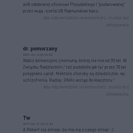
willi odebranej oficerowi Piłsudskiego i "podarowanej"
przez wuja -szefa UB Rajmundowi kacz...
Aby odpowiedzieć na komentarz, musisz być
zalogowany.
dr. pomorzany
2017-04-14 09:55:05
Walcz dziewczyno z komuną, której nie ma od 30 lat. W
Związku Radzieckim / też podobnie jak ty/ przez 70 lat
potępiano carat. Niektóre choroby są dziedziczne, np.
schizofrenia. Radzę: Ofelio wstąp do klasztoru !
Aby odpowiedzieć na komentarz, musisz być
zalogowany.
Tw
2017-04-13 23:27:23
A Robert się śmieje, bo ma się z czego śmiać :)