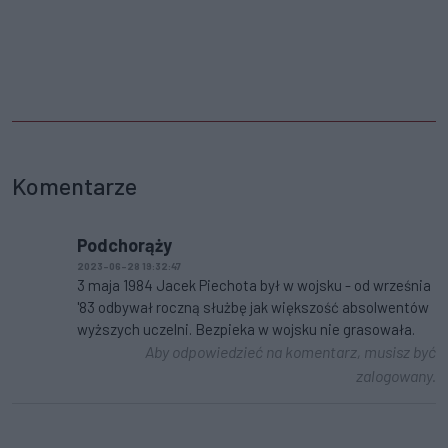
Komentarze
Podchorąży
2023-06-28 19:32:47
3 maja 1984 Jacek Piechota był w wojsku - od września
'83 odbywał roczną służbę jak większość absolwentów
wyższych uczelni. Bezpieka w wojsku nie grasowała.
Aby odpowiedzieć na komentarz, musisz być
zalogowany.