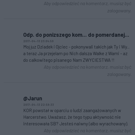
Aby odpowiedzieć na komentarz, musisz być
zalogowany.
Odp. do ponizszego kom... do pomerdanej...
2017-04-13 23:04:59
Moj juz Dziadek i Ojciec - pokonywali takich jak Ty i Wy...
a teraz Ja przejelam po Nich dalsza Walke z Wami - az
do calkowitego pisanego Nam ZWYCIESTWA !!
Aby odpowiedzieć na komentarz, musisz być
zalogowany.
@Jarun
2017-04-13 22:59:33
KOR powstał w oparciu o ludzi zaangażowanych w
Harcerstwo. Uważasz, że tego typu aktywność nie
interesowała SB? Jesteś naiwny (albo wyrachowany).
Aby odpowiedzieć na komentarz, musisz być