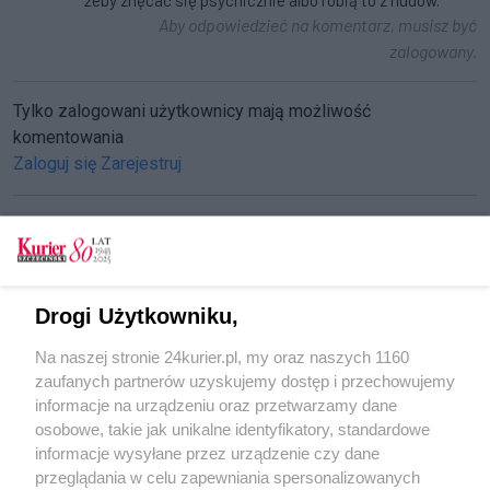
Aby odpowiedzieć na komentarz, musisz być
zalogowany.
Tylko zalogowani użytkownicy mają możliwość
komentowania
Zaloguj się
Zarejestruj
CZYTAJ TAKŻE
Drogi Użytkowniku,
Sąd: Jacek Piechota nie skłamał
Na naszej stronie 24kurier.pl, my oraz naszych 1160
Proces Piechoty do powtórki
zaufanych partnerów uzyskujemy dostęp i przechowujemy
Powtórka procesu Piechoty
informacje na urządzeniu oraz przetwarzamy dane
osobowe, takie jak unikalne identyfikatory, standardowe
POGODA
informacje wysyłane przez urządzenie czy dane
przeglądania w celu zapewniania spersonalizowanych