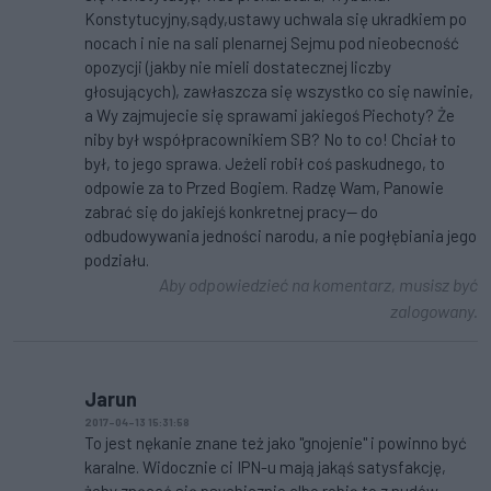
Konstytucyjny,sądy,ustawy uchwala się ukradkiem po
nocach i nie na sali plenarnej Sejmu pod nieobecność
opozycji (jakby nie mieli dostatecznej liczby
głosujących), zawłaszcza się wszystko co się nawinie,
a Wy zajmujecie się sprawami jakiegoś Piechoty? Że
niby był współpracownikiem SB? No to co! Chciał to
był, to jego sprawa. Jeżeli robił coś paskudnego, to
odpowie za to Przed Bogiem. Radzę Wam, Panowie
zabrać się do jakiejś konkretnej pracy-- do
odbudowywania jedności narodu, a nie pogłębiania jego
podziału.
Aby odpowiedzieć na komentarz, musisz być
zalogowany.
Jarun
2017-04-13 15:31:58
To jest nękanie znane też jako "gnojenie" i powinno być
karalne. Widocznie ci IPN-u mają jakąś satysfakcję,
żeby znęcać się psychicznie albo robią to z nudów.