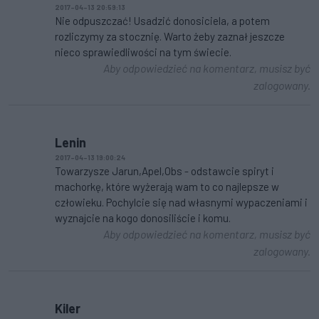
2017-04-13 20:59:13
Nie odpuszczać! Usadzić donosiciela, a potem
rozliczymy za stocznię. Warto żeby zaznał jeszcze
nieco sprawiedliwości na tym świecie.
Aby odpowiedzieć na komentarz, musisz być
zalogowany.
Lenin
2017-04-13 19:00:24
Towarzysze Jarun,Apel,Obs - odstawcie spiryt i
machorkę, które wyżerają wam to co najlepsze w
człowieku. Pochylcie się nad własnymi wypaczeniami i
wyznajcie na kogo donosiliście i komu.
Aby odpowiedzieć na komentarz, musisz być
zalogowany.
Kiler