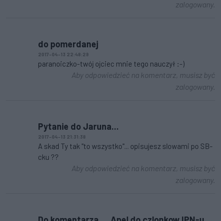
zalogowany.
do pomerdanej
2017-04-13 22:48:29
paranoiczko-twój ojciec mnie tego nauczył :-)
Aby odpowiedzieć na komentarz, musisz być
zalogowany.
Pytanie do Jaruna...
2017-04-13 21:31:38
A skad Ty tak "to wszystko"... opisujesz slowami po SB-
cku ??
Aby odpowiedzieć na komentarz, musisz być
zalogowany.
Do komentarza.... Apel do czlonkow IPN-u