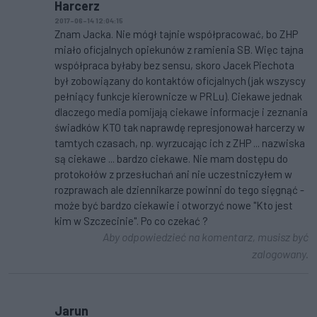
Harcerz
2017-06-14 12:04:15
Znam Jacka. Nie mógł tajnie współpracować, bo ZHP
miało oficjalnych opiekunów z ramienia SB. Więc tajna
współpraca byłaby bez sensu, skoro Jacek Piechota
był zobowiązany do kontaktów oficjalnych (jak wszyscy
pełniący funkcje kierownicze w PRLu). Ciekawe jednak
dlaczego media pomijają ciekawe informacje i zeznania
świadków KTO tak naprawdę represjonował harcerzy w
tamtych czasach, np. wyrzucając ich z ZHP ... nazwiska
są ciekawe ... bardzo ciekawe. Nie mam dostępu do
protokołów z przesłuchań ani nie uczestniczyłem w
rozprawach ale dziennikarze powinni do tego sięgnąć -
może być bardzo ciekawie i otworzyć nowe "Kto jest
kim w Szczecinie". Po co czekać ?
Aby odpowiedzieć na komentarz, musisz być
zalogowany.
Jarun