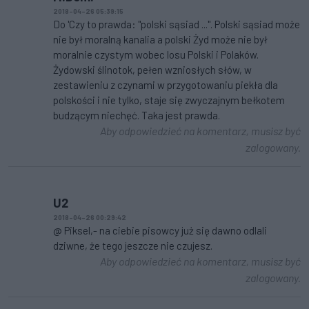
2018-04-26 05:39:15
Do 'Czy to prawda: "polski sąsiad ...". Polski sąsiad może
nie był moralną kanalia a polski Żyd może nie był
moralnie czystym wobec losu Polski i Polaków.
Żydowski ślinotok, pełen wzniosłych słów, w
zestawieniu z czynami w przygotowaniu piekła dla
polskości i nie tylko, staje się zwyczajnym bełkotem
budzącym niechęć. Taka jest prawda.
Aby odpowiedzieć na komentarz, musisz być
zalogowany.
U2
2018-04-26 00:29:42
@ Piksel,- na ciebie pisowcy już się dawno odlali
dziwne, że tego jeszcze nie czujesz.
Aby odpowiedzieć na komentarz, musisz być
zalogowany.