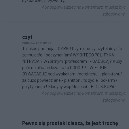
był bardziej przyzwoity.
Aby odpowiedzieć na komentarz, musisz być
zalogowany.
czyt
2018-04-26 11:02:38
To jakas paranoja - CYRK ! Czym drodzy czytelnicy sie
zajmujecie - poczynaniami WYBITEGO POLITYKA
NITRASA ? WYbitnym "profesorem " - GADUŁĄ ? Kupy
psie na ulicach leżą - a tu OOOO!!!! - WIELKIE
DYWAGACJE nad wyskokami marginesu ... planktonu/
za dużo powiedziane - plankton , to życie i pokarm /
polytycnego ! Klasycy współcześni - H.D.I.K.KUPA !
Aby odpowiedzieć na komentarz, musisz być
zalogowany.
Pewno się prostaki cieszą, że jest trochę