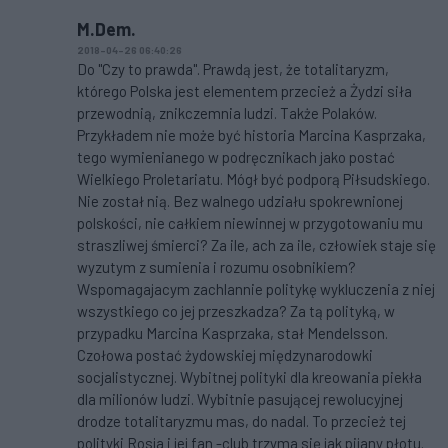
M.Dem.
2018-04-26 06:40:26
Do "Czy to prawda". Prawdą jest, że totalitaryzm,
którego Polska jest elementem przecież a Żydzi siła
przewodnią, znikczemnia ludzi. Także Polaków.
Przykładem nie może być historia Marcina Kasprzaka,
tego wymienianego w podręcznikach jako postać
Wielkiego Proletariatu. Mógł być podporą Piłsudskiego.
Nie został nią. Bez walnego udziału spokrewnionej
polskości, nie całkiem niewinnej w przygotowaniu mu
straszliwej śmierci? Za ile, ach za ile, człowiek staje się
wyzutym z sumienia i rozumu osobnikiem?
Wspomagajacym zachlannie politykę wykluczenia z niej
wszystkiego co jej przeszkadza? Za tą polityką, w
przypadku Marcina Kasprzaka, stał Mendelsson.
Czołowa postać żydowskiej międzynarodowki
socjalistycznej. Wybitnej polityki dla kreowania piekła
dla milionów ludzi. Wybitnie pasującej rewolucyjnej
drodze totalitaryzmu mas, do nadal. To przecież tej
polityki Rosja i jej fan -club trzyma się jak pijany płotu.