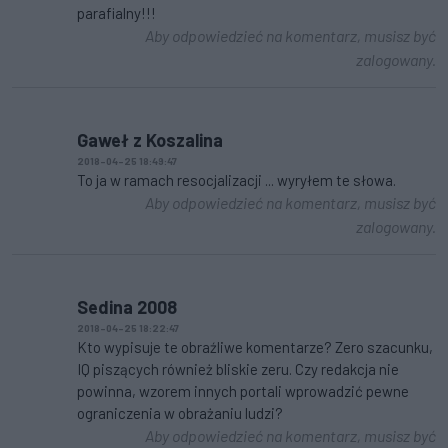
parafialny!!!
Aby odpowiedzieć na komentarz, musisz być
zalogowany.
Gaweł z Koszalina
2018-04-25 18:49:47
To ja w ramach resocjalizacji ... wyryłem te słowa.
Aby odpowiedzieć na komentarz, musisz być
zalogowany.
Sedina 2008
2018-04-25 18:22:47
Kto wypisuje te obraźliwe komentarze? Zero szacunku,
IQ piszących również bliskie zeru. Czy redakcja nie
powinna, wzorem innych portali wprowadzić pewne
ograniczenia w obrażaniu ludzi?
Aby odpowiedzieć na komentarz, musisz być