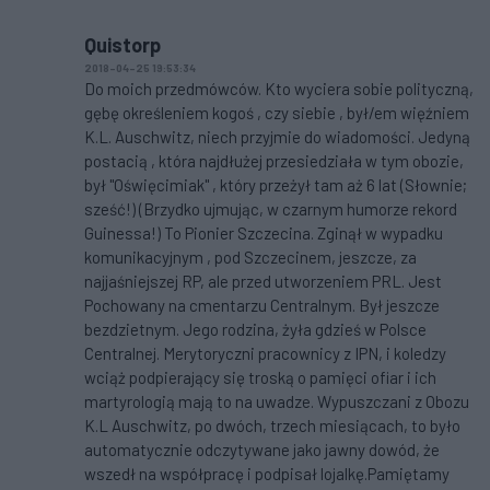
Quistorp
2018-04-25 19:53:34
Do moich przedmówców. Kto wyciera sobie polityczną,
gębę określeniem kogoś , czy siebie , był/em więźniem
K.L. Auschwitz, niech przyjmie do wiadomości. Jedyną
postacią , która najdłużej przesiedziała w tym obozie,
był "Oświęcimiak" , który przeżył tam aż 6 lat (Słownie;
sześć!) (Brzydko ujmując, w czarnym humorze rekord
Guinessa!) To Pionier Szczecina. Zginął w wypadku
komunikacyjnym , pod Szczecinem, jeszcze, za
najjaśniejszej RP, ale przed utworzeniem PRL. Jest
Pochowany na cmentarzu Centralnym. Był jeszcze
bezdzietnym. Jego rodzina, żyła gdzieś w Polsce
Centralnej. Merytoryczni pracownicy z IPN, i koledzy
wciąż podpierający się troską o pamięci ofiar i ich
martyrologią mają to na uwadze. Wypuszczani z Obozu
K.L Auschwitz, po dwóch, trzech miesiącach, to było
automatycznie odczytywane jako jawny dowód, że
wszedł na współpracę i podpisał lojalkę.Pamiętamy