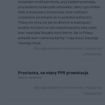
na każdym możliwym kroku, przy każdym przetargu,
przyzwolenie na karuzele vatowskie i afery typu Amber
Gold, a teraz płacz że ktoś was chce rozliczyć i
oczywiście szczekanie że to podtekst polityczny.
Polacy nie chcą żyć jak na Ukrainie w koplropucji i
brudzie, ktoś jest na tyle niepolnosprytny żeby sobie
brać cwaniaka Nowaka niech beirze. Ale to Polacy
pokazali wam czerwoną kartkę i mają dosyć waszego
marnego show.
Aby odpowiedzieć na komentarz, musisz być
zalogowany.
Prostacka, na miarę PPR prowokacja.
2018-04-26 08:47:01
.
Aby odpowiedzieć na komentarz, musisz być
zalogowany.