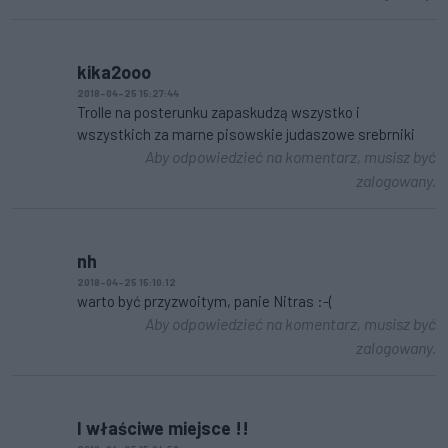
kika2ooo
2018-04-25 15:27:44
Trolle na posterunku zapaskudzą wszystko i
wszystkich za marne pisowskie judaszowe srebrniki
Aby odpowiedzieć na komentarz, musisz być
zalogowany.
nh
2018-04-25 15:10:12
warto być przyzwoitym, panie Nitras :-(
Aby odpowiedzieć na komentarz, musisz być
zalogowany.
I właściwe miejsce !!