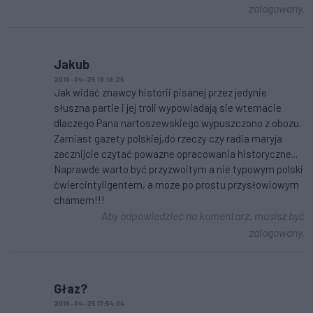
zalogowany.
Jakub
2018-04-25 18:18:25
Jak widać znawcy historii pisanej przez jedynie
słuszna partie i jej troli wypowiadają sie wtemacie
dlaczego Pana nartoszewskiego wypuszczono z obozu.
Zamiast gazety polskiej,do rzeczy czy radia maryja
zacznijcie czytać powazne opracowania historyczne...
Naprawde warto być przyzwoitym a nie typowym polski
ćwiercintyligentem, a moze po prostu przysłowiowym
chamem!!!
Aby odpowiedzieć na komentarz, musisz być
zalogowany.
Głaz?
2018-04-25 17:54:04