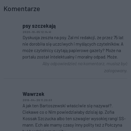
Komentarze
psy szczekają
2020-10-05 12:14:41
Dyskusja zeszła na psy. Żal mi redakcji, że przez 75 lat
nie dorobiła się uczciwych i myślących czytelników. A
może czytelnicy czytają papierowe gazety? Może na
portalu został intelektualny i moralny odpad. Może.
Aby odpowiedzieć na komentarz, musisz być
zalogowany.
Wawrzek
2018-04-26 11:20:03
A jak ten Bartoszewski właściwie się nazywał?.
Ciekawe co o Nim powiedziałaby dzisiaj śp. Zofia
Kossak Szczucka albo ten szwagier wysokiej rangi SS-
mann. Ech ale mamy czasy inny polity też z Połczyna