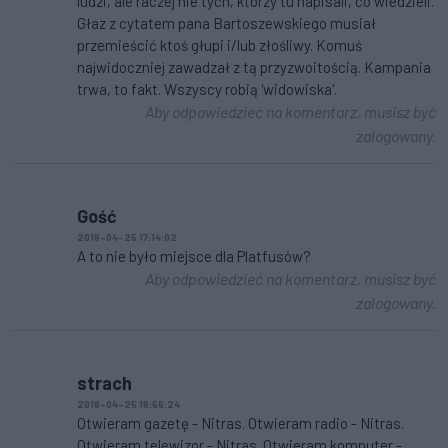
ludzi, ale raczej nie tych, którzy tu napisali, co wiedzieli.
Głaz z cytatem pana Bartoszewskiego musiał
przemieścić ktoś głupi i/lub złośliwy. Komuś
najwidoczniej zawadzał z tą przyzwoitością. Kampania
trwa, to fakt. Wszyscy robią 'widowiska'.
Aby odpowiedzieć na komentarz, musisz być
zalogowany.
Gość
2018-04-25 17:14:02
A to nie było miejsce dla Platfusów?
Aby odpowiedzieć na komentarz, musisz być
zalogowany.
strach
2018-04-25 16:56:24
Otwieram gazetę - Nitras. Otwieram radio - Nitras.
Otwieram telewizor - Nitras. Otwieram komputer -