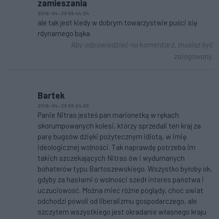
zamieszania
2018-04-26 09:44:24
ale tak jest kiedy w dobrym towarzystwie puści się
rdynarnego bąka.
Aby odpowiedzieć na komentarz, musisz być
zalogowany.
Bartek
2018-04-26 09:24:03
Panie Nitras jesteś pan marionetką w rękach
skorumpowanych kolesi, którzy sprzedali ten kraj za
parę bugsów dzięki pożytecznym idiotą, w imię
ideologicznej wolności. Tak naprawdę potrzeba im
takich szczekających Nitras ów i wydumanych
bohaterów typu Bartoszewskiego. Wszystko byłoby ok,
gdyby za hasłami o wolności szedł interes państwa i
uczuciowość. Można mieć różne poglądy, choć swiat
odchodzi powoli od liberalizmu gospodarczego, ale
szczytem wszystkiego jest okradanie własnego kraju