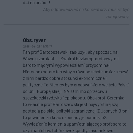
d...i na przód !!
Aby odpowiedzieć na komentarz, musisz być
zalogowany.
Obs.ryver
2018-04-25 19:37:17
Pan prof.Bartopszewski zasłużył, aby spocząć na
Wawelu zamiast....! Swoimi bezkompromisowymi i
bardzo mądrymi wypowiedziami przypominał
Niemcom ogrom ich winy a równocześnie umiał ułożyć
z nimi bardzo dobre stosunki ekonomiczne i
polityczne.To Niemcy były orędownikiem wejścia Polski
do Unii Europejskiej i NATO mimo sprzeciwu
szczekaczki rydzyka i episkopatu.Obok prof. Geremka,
to właśnie prof.Bartoszewski jest najwybitniejszą
postacią polskiej polityki zagranicznej. Z Jasnych Błoni
to powinien zniknąć szpecący je pomnik jp2.
Wywiezienie kamienia upamietniającego profesora to
czyn haniebny, tchórzowski,podły,zaściankowo-