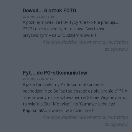
Dowod... 6 sztuk FOTO
2018-04-25 23:42:39
A pozniej mowia, ze PO-litycy "Ciezko Nie pracuja....
???? I cale szczecie, ze te slowa "warto byc
przyzwoitym" - sa w "Cudzy(m)slowie" !!
Aby odpowiedzieć na komentarz, musisz być
zalogowany.
Pyt... do PO-stkomunistow
2018-04-25 23:19:34
A jakie ten rzekomy Profesor mial korzenie i
pochodzenie ze Go "az tak jeszcze dzisiaj bronicie" ?? A
internowanym i aresztowanym w Stanie Wojennymm...
to bylo "dla Oka" Nie tylko 1-no "Gumowe Ucho czy
Kapusniak"... rowniez i w Szczecinie !!
Aby odpowiedzieć na komentarz, musisz być
zalogowany.