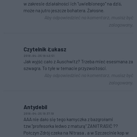
w zakresie działalności ich "uwielbionego" na dziś,
może na jutro jeszcze bohatera. Żałosne.
Aby odpowiedzieć na komentarz, musisz być
zalogowany.
Czytelnik Łukasz
2018-04-25 19:42:51
Jak wyjść cało z Auschwitz? Trzeba mieć esesmana za
szwagra. To tyle w temacie przyzwoitości.
Aby odpowiedzieć na komentarz, musisz być
zalogowany.
Antydebil
2018-04-25 19:37:19
AAA nie dało się tego kamyczka z bazgrołami
tzw."profesorka ledwo z maturą" ZANITRASIĆ ??
Połczyn Zdrój czeka na Nitrasa , a w Szczecinie kop w