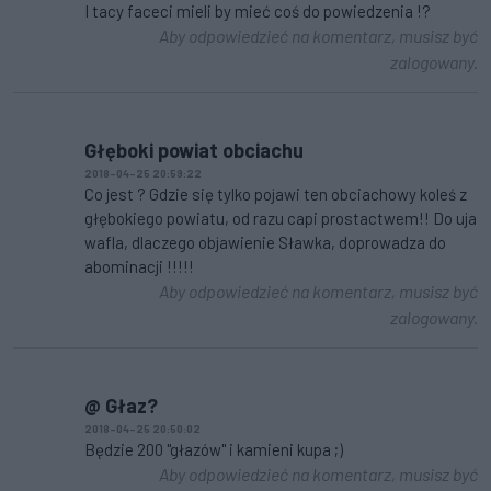
I tacy faceci mieli by mieć coś do powiedzenia !?
Aby odpowiedzieć na komentarz, musisz być
zalogowany.
Głęboki powiat obciachu
2018-04-25 20:59:22
Co jest ? Gdzie się tylko pojawi ten obciachowy koleś z
głębokiego powiatu, od razu capi prostactwem!! Do uja
wafla, dlaczego objawienie Sławka, doprowadza do
abominacji !!!!!
Aby odpowiedzieć na komentarz, musisz być
zalogowany.
@ Głaz?
2018-04-25 20:50:02
Będzie 200 "głazów" i kamieni kupa ;)
Aby odpowiedzieć na komentarz, musisz być