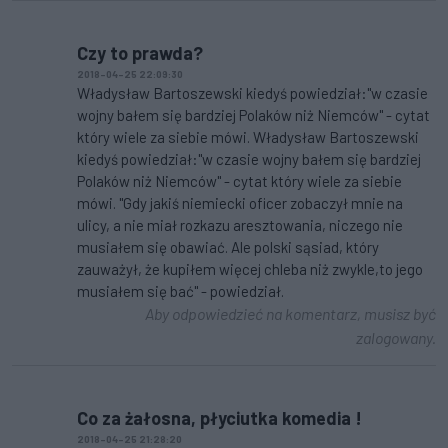
Czy to prawda?
2018-04-25 22:09:30
Władysław Bartoszewski kiedyś powiedział:"w czasie
wojny bałem się bardziej Polaków niż Niemców" - cytat
który wiele za siebie mówi. Władysław Bartoszewski
kiedyś powiedział:"w czasie wojny bałem się bardziej
Polaków niż Niemców" - cytat który wiele za siebie
mówi. "Gdy jakiś niemiecki oficer zobaczył mnie na
ulicy, a nie miał rozkazu aresztowania, niczego nie
musiałem się obawiać. Ale polski sąsiad, który
zauważył, że kupiłem więcej chleba niż zwykle,to jego
musiałem się bać" - powiedział.
Aby odpowiedzieć na komentarz, musisz być
zalogowany.
Co za żałosna, płyciutka komedia !
2018-04-25 21:28:20