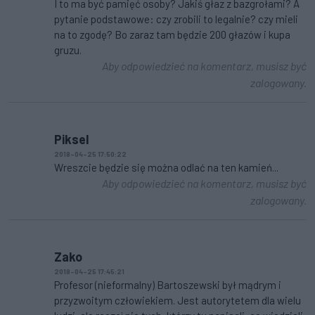
I to ma być pamięć osoby? Jakiś głaz z bazgrołami? A
pytanie podstawowe: czy zrobili to legalnie? czy mieli
na to zgodę? Bo zaraz tam będzie 200 głazów i kupa
gruzu.
Aby odpowiedzieć na komentarz, musisz być
zalogowany.
Piksel
2018-04-25 17:50:22
Wreszcie będzie się można odlać na ten kamień...
Aby odpowiedzieć na komentarz, musisz być
zalogowany.
Zako
2018-04-25 17:45:21
Profesor (nieformalny) Bartoszewski był mądrym i
przyzwoitym człowiekiem. Jest autorytetem dla wielu