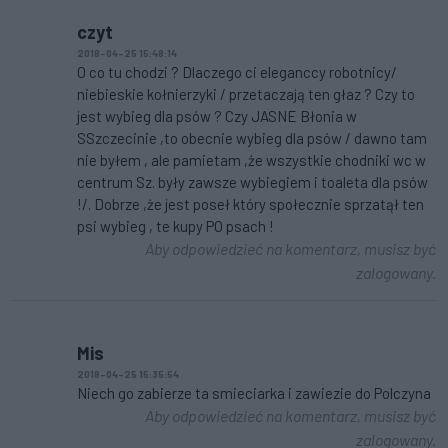
czyt
2018-04-25 15:48:14
O co tu chodzi ? Dlaczego ci eleganccy robotnicy/
niebieskie kołnierzyki / przetaczają ten głaz ? Czy to
jest wybieg dla psów ? Czy JASNE Błonia w
SSzczecinie ,to obecnie wybieg dla psów / dawno tam
nie byłem , ale pamietam ,że wszystkie chodniki wc w
centrum Sz. były zawsze wybiegiem i toaleta dla psów
!/. Dobrze ,że jest poseł który społecznie sprzatął ten
psi wybieg , te kupy PO psach !
Aby odpowiedzieć na komentarz, musisz być
zalogowany.
Mis
2018-04-25 15:35:54
Niech go zabierze ta smieciarka i zawiezie do Polczyna
Aby odpowiedzieć na komentarz, musisz być
zalogowany.