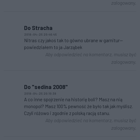
zalogowany.
Do Stracha
2018-04-25 20:46:45
Nitras czy jakoś tak to gówno ubrane w garnitur--
powiedziałem to ja Jarząbek
Aby odpowiedzieć na komentarz, musisz być
zalogowany.
Do "sedina 2008"
2018-04-25 20:10:38
A co inne spojrzenie na historię boli? Masz na nią
monopol? Masz 100% pewność że było tak jak myślisz.
Czyli różowo i zgodnie z polską racją stanu.
Aby odpowiedzieć na komentarz, musisz być
zalogowany.