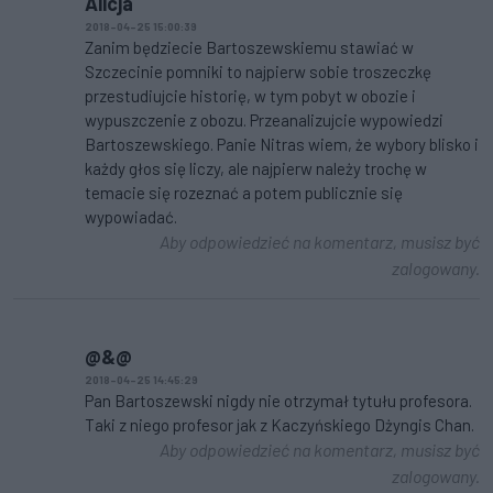
Alicja
2018-04-25 15:00:39
Zanim będziecie Bartoszewskiemu stawiać w
Szczecinie pomniki to najpierw sobie troszeczkę
przestudiujcie historię, w tym pobyt w obozie i
wypuszczenie z obozu. Przeanalizujcie wypowiedzi
Bartoszewskiego. Panie Nitras wiem, że wybory blisko i
każdy głos się liczy, ale najpierw należy trochę w
temacie się rozeznać a potem publicznie się
wypowiadać.
Aby odpowiedzieć na komentarz, musisz być
zalogowany.
@&@
2018-04-25 14:45:29
Pan Bartoszewski nigdy nie otrzymał tytułu profesora.
Taki z niego profesor jak z Kaczyńskiego Dżyngis Chan.
Aby odpowiedzieć na komentarz, musisz być
zalogowany.