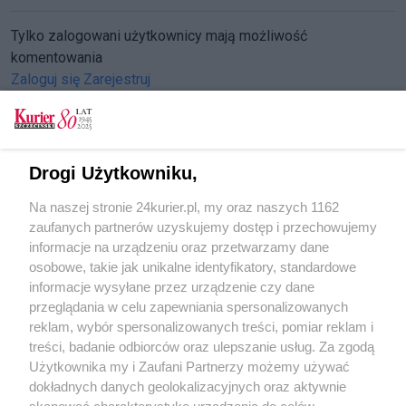
Tylko zalogowani użytkownicy mają możliwość
komentowania
Zaloguj się
Zarejestruj
Drogi Użytkowniku,
CZYTAJ TAKŻE
Na naszej stronie 24kurier.pl, my oraz naszych 1162
Uczcili rocznicę śmierci prof. Bartoszewskiego
zaufanych partnerów uzyskujemy dostęp i przechowujemy
Pamiętają o profesorze Bartoszewskim
informacje na urządzeniu oraz przetwarzamy dane
osobowe, takie jak unikalne identyfikatory, standardowe
POGODA
informacje wysyłane przez urządzenie czy dane
przeglądania w celu zapewniania spersonalizowanych
reklam, wybór spersonalizowanych treści, pomiar reklam i
treści, badanie odbiorców oraz ulepszanie usług. Za zgodą
20
℃
Użytkownika my i Zaufani Partnerzy możemy używać
dokładnych danych geolokalizacyjnych oraz aktywnie
Zobacz prognozę na 3 dni