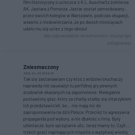
film historyczny o ucieczce z K.L. Auschwitz żołnierza
AK. Jastara z Pomorza. Jastar został zamordowany ,
przez swoich kolegów w Warszawie, podczas okupacji,
właśnie z niedowierzania ,że po dwóch miesiącach
udało mu się uciec z tego obozu!
Aby odpowiedzieć na komentarz, musisz być
zalogowany.
Zniesmaczony
2018-04-25 19:52:47
Tak się zastanawiam czy ktoś z widzów/słuchaczy
naprawdę nie zauważył tu perfidnej gry pewnych
środowisk skazanych na zapomnienie. Nielegalnie
postawiony głaz, który za chwilę stałby się ołtarzykiem
ich przedstawicieli, bo.... nie mają nic do
zaproponowania na dziś Polsce. Przecież to agresywna
propaganda pod wybory, a nie dbałość o imię. Były
utleniacze, było sprzątanie ulic, teraz mamy to. Czyli....
trzech gości napinających mięśnie o wątpliwej wiedzy