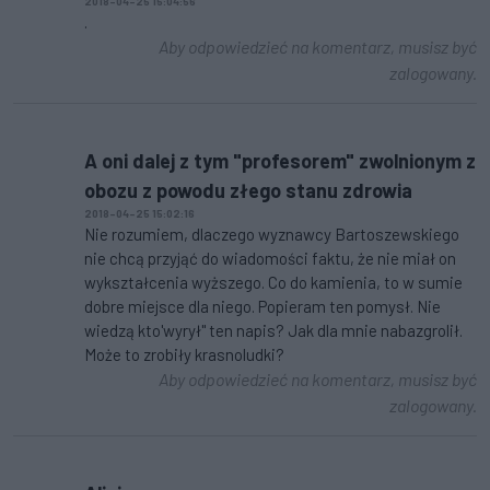
2018-04-25 15:04:56
.
Aby odpowiedzieć na komentarz, musisz być
zalogowany.
A oni dalej z tym "profesorem" zwolnionym z
obozu z powodu złego stanu zdrowia
2018-04-25 15:02:16
Nie rozumiem, dlaczego wyznawcy Bartoszewskiego
nie chcą przyjąć do wiadomości faktu, że nie miał on
wykształcenia wyższego. Co do kamienia, to w sumie
dobre miejsce dla niego. Popieram ten pomysł. Nie
wiedzą kto'wyrył" ten napis? Jak dla mnie nabazgrolił.
Może to zrobiły krasnoludki?
Aby odpowiedzieć na komentarz, musisz być
zalogowany.