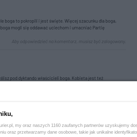
le boga to pokropili i jest święte. Więcej szacunku dla boga,
e boga mogli się oddawać uciechom i umacniać Partię
Aby odpowiedzieć na komentarz, musisz być zalogowany.
ślisz pod dyktando właścicieli boga. Kobieta jest też
 urodzić niedorozwój, czy nie. Sukienkowa ALKAIDA zmusza
d boga, dobrego miłosiernego boga sadysty.
Aby odpowiedzieć na komentarz, musisz być zalogowany.
niku,
kurier.pl, my oraz naszych 1160 zaufanych partnerów uzyskujemy do
niu oraz przetwarzamy dane osobowe, takie jak unikalne identyfikat
* skierowanym w stronę dzieci otrzymał nagrodę od PiSkomuny.