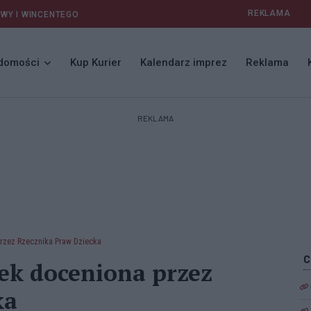
REKLAMA
AWY I WINCENTEGO
domości
Kup Kurier
Kalendarz imprez
Reklama
REKLAMA
rzez Rzecznika Praw Dziecka
ek doceniona przez
ka