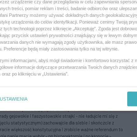
przez urządzenie czy dane przeglądania w celu zapewniania sperson
Aby odpowiedzieć na komentarz, musisz być zalogowany.
ych treści, pomiar reklam i treści, badanie odbiorców oraz ulepszan
fani Partnerzy możemy używać dokładnych danych geolokalizacyjn
tykę urządzenia do celów identyfikacji. Ponieważ cenimy Twoją pry
z tych technologii poprzez kliknięcie „Akceptuję”. Zgoda jest dobro
ikając przycisk ustawień prywatności znajdujący się w lewym dolny
k naprawdę bez tych majtek na ulice wynosząc sprawy z sypialni
etwarzania danych nie wymagają zgody użytkownika, ale masz prawo 
wach UE jest wzięty z centrum kakaowego oka - poza tym - jeśli
. Preferencje będą miały zastosowania tylko na tej witrynie.
e wyjechać i skrobać się bez żadnych ograniczeń - nie
szymi informacjami, abyś mógł świadomie i komfortowo korzystać z
wej odmienności tylko po to by upodobnić się do 25 innych
gółowe informacje dotyczące przetwarzania Twoich danych znajdzi
 odmienność kulturową, wielokulturowość zaakceptujcie więc to
s
oraz po kliknięciu w „Ustawienia”.
óre liberalnie podchodziło do wieloreligijności, które nie miało
eptujcie w końcu to że w Polsce cudzoziemcy mieli większe
ażam że wszystkie wpisy o katotalibanie... Nie interesuje mnie
 się wszystkim wyzwolonym progresywistom że tak bardzo
USTAWIENIA
emu znajdziecie lekarza który dobierze wam stosowną
nie wiecie jak to zapytajcie Siri czy Cortane - co mnie to
y gejowskie i faszystowskie strajki - nie ładujcie mi się z
jęciu statystycznym) zachowajcie dla siebie i skończcie z
racie większość konstytucyjna i zrobicie ważne referendum to
ogie panie macie wybór - np histerektomie i po kłopocie -