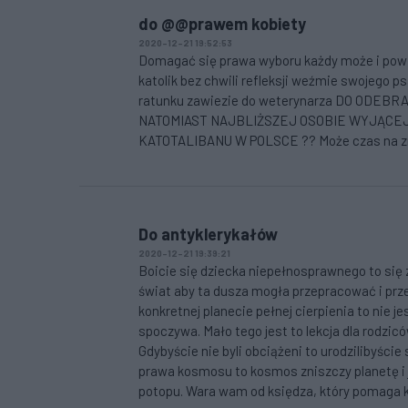
do @@prawem kobiety
2020-12-21 19:52:53
Domagać się prawa wyboru każdy może i powi
katolik bez chwili refleksji weźmie swojego psa
ratunku zawiezie do weterynarza DO ODEBR
NATOMIAST NAJBLIŻSZEJ OSOBIE WYJĄCEJ
KATOTALIBANU W POLSCE ?? Może czas na zmia
Do antyklerykałów
2020-12-21 19:39:21
Boicie się dziecka niepełnosprawnego to się
świat aby ta dusza mogła przepracować i prze
konkretnej planecie pełnej cierpienia to nie 
spoczywa. Mało tego jest to lekcja dla rodzicó
Gdybyście nie byli obciążeni to urodzilibyści
prawa kosmosu to kosmos zniszczy planetę i 
potopu. Wara wam od księdza, który pomaga