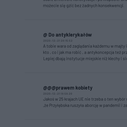
możecie się gzić bez żadnych konsekwencji.
@ Do antyklerykałów
2020-12-21 20:15:52
A tobie wara od zaglądania każdemu w majty 
kto , co i jak ma robić , a antykoncepcja też 
Lepiej dbają instytucje miejskie niż klechy i s
@@@prawem kobiety
2020-12-21 19:59:20
Jakoś w 25 krajach UE nie trzeba o ten wybór w
,że Przyłębska ruszyła aborcję w pandemii i z