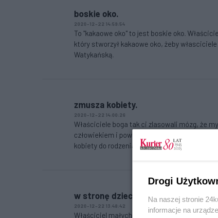
boskie oko.
2020-12-22 14:59:54
To "kakaowe oko" to jest boskie oko. Właścicie
który stworzył kakaowe oko, żeby własciciel
Watykańską.
zmusza kobiety.
2020-12-22 14:00:26
Właściciele boga tak ci zlasowali mózg, że my
człowiekiem i powinna mieć prawo WYBORU -
kobiety do rodzenia niedorozwojów jako dar o
Drogi Użytkow
w stronę dzieci.
Na naszej stronie 24
2020-12-22 13:48:42
informacje na urządze
Właściciel małych stópek, ale z dużym *****