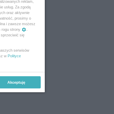
alizowanych reklam,
ie usług. Za zgodą
ych oraz aktywnie
watność, prosimy o
wolna i zawsze możesz
m rogu strony
.
sprzeciwić się
 naszych serwisów
esz w
Polityce
Akceptuję