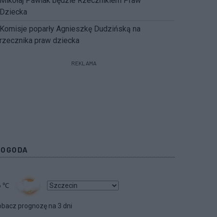
Mikołaj Pawlak będzie Rzecznikiem Praw
Dziecka
Komisje poparły Agnieszkę Dudzińską na
rzecznika praw dziecka
REKLAMA
POGODA
6
℃
bacz prognozę na 3 dni