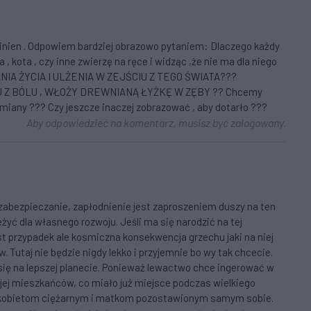
nien . Odpowiem bardziej obrazowo pytaniem: Dlaczego każdy
 , kota , czy inne zwierzę na ręce i widząc ,że nie ma dla niego
ANIA ŻYCIA I ULŻENIA W ZEJŚCIU Z TEGO ŚWIATA???
 Z BÓLU , WŁOŻY DREWNIANĄ ŁYŻKĘ W ZĘBY ?? Chcemy
ny ??? Czy jeszcze inaczej zobrazować , aby dotarło ???
Aby odpowiedzieć na komentarz, musisz być zalogowany.
 zabezpieczanie, zapłodnienie jest zaproszeniem duszy na ten
żyć dla własnego rozwoju. Jeśli ma się narodzić na tej
jest przypadek ale kosmiczna konsekwencja grzechu jaki na niej
w. Tutaj nie będzie nigdy lekko i przyjemnie bo wy tak chcecie.
e się na lepszej planecie. Ponieważ lewactwo chce ingerować w
jej mieszkańców, co miało już miejsce podczas wielkiego
 kobietom ciężarnym i matkom pozostawionym samym sobie.