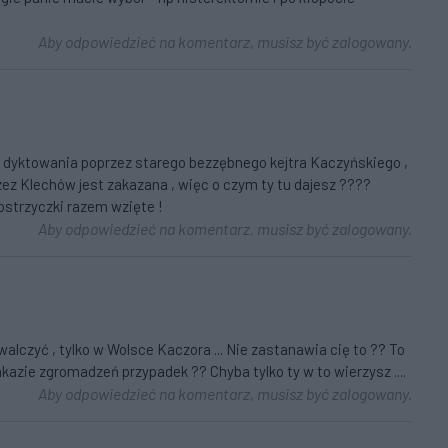
Aby odpowiedzieć na komentarz, musisz być zalogowany.
i dyktowania poprzez starego bezzębnego kejtra Kaczyńskiego ,
przez Klechów jest zakazana , więc o czym ty tu dajesz ????
iostrzyczki razem wzięte !
Aby odpowiedzieć na komentarz, musisz być zalogowany.
alczyć , tylko w Wolsce Kaczora ... Nie zastanawia cię to ?? To
akazie zgromadzeń przypadek ?? Chyba tylko ty w to wierzysz ....
Aby odpowiedzieć na komentarz, musisz być zalogowany.