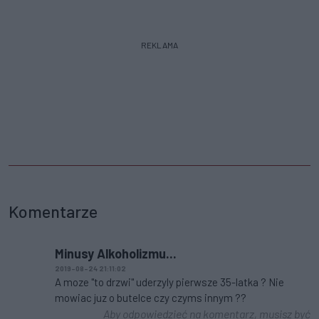
REKLAMA
Komentarze
Minusy Alkoholizmu...
2019-08-24 21:11:02
A moze "to drzwi" uderzyly pierwsze 35-latka ? Nie
mowiac juz o butelce czy czyms innym ??
Aby odpowiedzieć na komentarz, musisz być