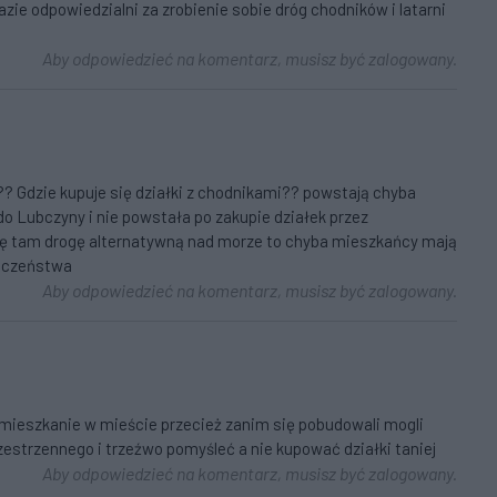
zie odpowiedzialni za zrobienie sobie dróg chodników i latarni
Aby odpowiedzieć na komentarz, musisz być zalogowany.
? Gdzie kupuje się działki z chodnikami?? powstają chyba
 do Lubczyny i nie powstała po zakupie działek przez
ię tam drogę alternatywną nad morze to chyba mieszkańcy mają
ieczeństwa
Aby odpowiedzieć na komentarz, musisz być zalogowany.
 mieszkanie w mieście przecież zanim się pobudowali mogli
estrzennego i trzeźwo pomyśleć a nie kupować działki taniej
Aby odpowiedzieć na komentarz, musisz być zalogowany.