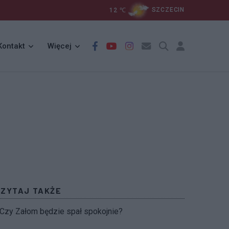
12
℃
SZCZECIN
Kontakt
Więcej
CZYTAJ TAKŻE
Czy Załom będzie spał spokojnie?