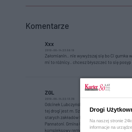
Komentarze
Xxx
2019-06-14 23:58:19
Załomianin... nie wywyższaj się bo Ci gumka
mi to różnicy... chcesz błyszczeć to się posy
ZGL
2019-06-14 22:13:36
Odcinek Lubczyńskiej od nowego ronda do Za
Drogi Użytkow
tej drogi jest m. Szczecin. Jest to główna ar
starych zakładów kablowych - obecnie najw
Na naszej stronie 24
Pannatoni. Gmina Goleniów zaczyna się 300 m
informacje na urządze
kompleksowy remont ulicy Libczyńskiej, prze