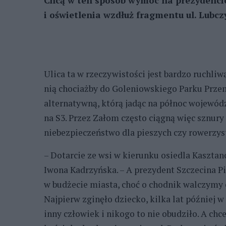
Chcą w ten sposób wymóc na prezydencie
i oświetlenia wzdłuż fragmentu ul. Lubczy
Ulica ta w rzeczywistości jest bardzo ruchli
nią chociażby do Goleniowskiego Parku Przem
alternatywną, którą jadąc na północ wojewó
na S3. Przez Załom często ciągną więc sznu
niebezpieczeństwo dla pieszych czy rowerzys
– Dotarcie ze wsi w kierunku osiedla Kaszta
Iwona Kadrzyńska. – A prezydent Szczecina P
w budżecie miasta, choć o chodnik walczymy 
Najpierw zginęło dziecko, kilka lat późnie
inny człowiek i nikogo to nie obudziło. A c