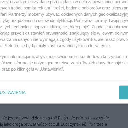
przez urządzenie czy dane przeglądania w celu zapewniania sperson
c chodniki i nowe oświetlenie. Niestety w wyniku wyznaczenia
ych treści, pomiar reklam i treści, badanie odbiorców oraz ulepszan
kszenia ruchu, stan nawierzchni ulega drastycznemu
fani Partnerzy możemy używać dokładnych danych geolokalizacyjn
cinku Rzęśnica i zamknięcie ruchu dwu kierunkowego na ul.
tykę urządzenia do celów identyfikacji. Ponieważ cenimy Twoją pry
tanowe spowodowało, że największy ruch pojazdów odbywa się
z tych technologii poprzez kliknięcie „Akceptuję”. Zgoda jest dobro
a.
ikając przycisk ustawień prywatności znajdujący się w lewym dolny
Aby odpowiedzieć na komentarz, musisz być zalogowany.
etwarzania danych nie wymagają zgody użytkownika, ale masz prawo 
. Preferencje będą miały zastosowania tylko na tej witrynie.
szymi informacjami, abyś mógł świadomie i komfortowo korzystać z
gółowe informacje dotyczące przetwarzania Twoich danych znajdzi
s
oraz po kliknięciu w „Ustawienia”.
dyś były pola i łąki. Wybudowali się w polu, to zrobią sobie
Aby odpowiedzieć na komentarz, musisz być zalogowany.
USTAWIENIA
nie jest odpowiedzialne za to? Po drugie primo to wysztkie
ją jako droga prywatna(oprócz ul. Lubczynskiej) . Po trzecie