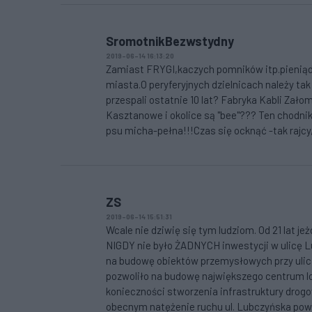
SromotnikBezwstydny
2019-06-14 16:13:20
Zamiast FRYGI,kaczych pomników itp.pienią
miasta.O peryferyjnych dzielnicach należy tak
przespali ostatnie 10 lat? Fabryka Kabli Zało
Kasztanowe i okolice są "bee"??? Ten chodnik
psu micha-pełna!!!Czas się ocknąć -tak rajcy, 
ZS
2019-06-14 15:51:31
Wcale nie dziwię się tym ludziom. Od 21 lat je
NIGDY nie było ŻADNYCH inwestycji w ulicę L
na budowę obiektów przemysłowych przy ulica
pozwoliło na budowę największego centrum 
konieczności stworzenia infrastruktury drogowe
obecnym natężenie ruchu ul. Lubczyńska pow