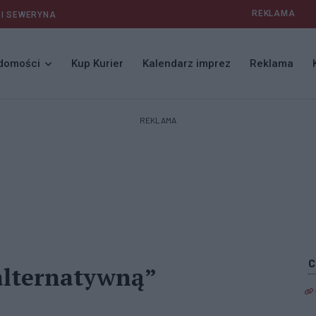
REKLAMA
 I SEWERYNA
domości
Kup Kurier
Kalendarz imprez
Reklama
REKLAMA
„alternatywną”