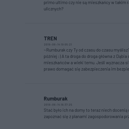
primo ultimo czy nie są mieszkańcy w takim ra
ulicznych?
TREN
2019-06-14 19:05:21
~Rumburak czy Ty od czasu do czasu myślisz?
później :) A ta droga do droga główna z Dąbia
mieszkańców a wieki temu. Jeśli wyznacza s
prawo domagać się zabezpieczenia im bezp
Rumburak
2019-06-14 16:37:25
Stać było ich na domy to teraz niech docenią
zapoznać się z planami zagospodorowania prz