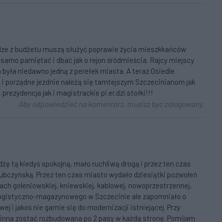
dze z budżetu muszą służyć poprawie życia mieszkkańców
 samo pamiętać i dbać jak o rejon śródmieścia. Rajcy miejscy
m była niedawno jedną z perełek miasta. A teraz Osiedle
 i porządne jezdnie należą się tamtejszym Szczecinianom jak
prezydencja jak i magistrackie pi.er.dzi.stołki!!!
Aby odpowiedzieć na komentarz, musisz być zalogowany.
żdżę tą kiedyś spokojną, mało ruchliwą drogą i przez ten czas
ubczyńską. Przez ten czas miasto wydało dziesiątki pozwoleń
ch goleniowskiej, kniewskiej, kablowej, nowoprzestrzennej,
logistyczno-magazynowego w Szczecinie ale zapomniało o
j i jakoś nie garnie się do modernizacji istniejącej. Przy
inna zostać rozbudowana po 2 pasy w każdą stronę. Pomijam