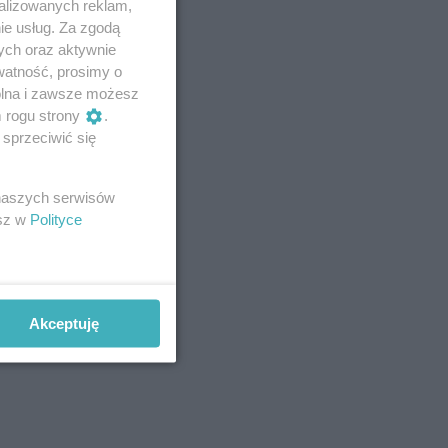
alizowanych reklam,
ie usług. Za zgodą
ych oraz aktywnie
watność, prosimy o
wolna i zawsze możesz
m rogu strony
.
sprzeciwić się
 naszych serwisów
esz w
Polityce
Akceptuję