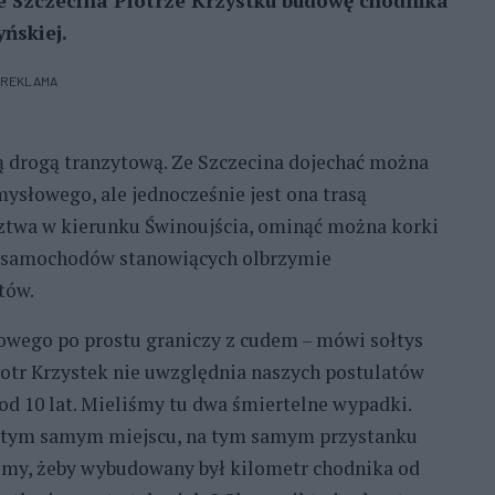
 Szczecina Piotrze Krzystku budowę chodnika
ńskiej.
REKLAMA
wą drogą tranzytową. Ze Szczecina dojechać można
ysłowego, ale jednocześnie jest ona trasą
dztwa w kierunku Świnoujścia, ominąć można korki
ry samochodów stanowiących olbrzymie
tów.
nowego po prostu graniczy z cudem – mówi sołtys
iotr Krzystek nie uwzględnia naszych postulatów
od 10 lat. Mieliśmy tu dwa śmiertelne wypadki.
j w tym samym miejscu, na tym samym przystanku
hcemy, żeby wybudowany był kilometr chodnika od