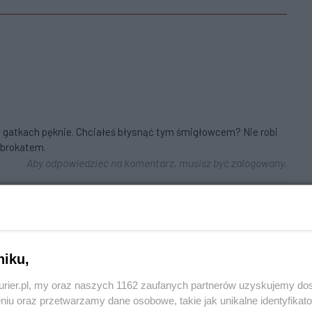
 w gatkach pęknie. Chciałeś błysnąć tym śmigłowcem? Nie robi
p brokatem.
Aby odpowiedzieć na komentarz, musisz być zalogowany.
łom-Krzyżówka jest w obrębie miasta Szczecin, właścicielem
niku,
teria dojazdowa do osiedla Kasztanowego, które należy do Sz-na i
iększego centrum magazynowo-logistycznego w Szczecinie
kurier.pl, my oraz naszych 1162 zaufanych partnerów uzyskujemy do
etrów za krzyżówką. Kilka lat temu Gmina Goleniów wykonała
niu oraz przetwarzamy dane osobowe, takie jak unikalne identyfikat
chodzącej w Wiejską na odcinku od Załom krzyżówka do Pucice