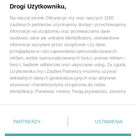
Drogi Użytkowniku,
CZYTAJ TAKŻE
Na naszej stronie 24kurier.pl, my oraz naszych 1160
zaufanych partnerów uzyskujemy dostęp i przechowujemy
Weź mnie Kurierem do domu
informacje na urządzeniu oraz przetwarzamy dane
osobowe, takie jak unikalne identyfikatory, standardowe
POGODA
informacje wysyłane przez urządzenie czy dane
przeglądania w celu zapewniania spersonalizowanych
reklam, wybór spersonalizowanych treści, pomiar reklam i
treści, badanie odbiorców oraz ulepszanie usług. Za zgodą
23
℃
Użytkownika my i Zaufani Partnerzy możemy używać
dokładnych danych geolokalizacyjnych oraz aktywnie
Zobacz prognozę na 3 dni
skanować charakterystykę urządzenia do celów
identyfikacji. Ponieważ cenimy Twoją prywatność, prosimy
o zgodę na korzystanie z tych technologii poprzez
kliknięcie „Akceptuję”. Zgoda jest dobrowolna i zawsze
możesz ją zmienić/wycofać klikając przycisk ustawień
prywatności znajdujący się w lewym dolnym rogu strony
Copyright © 2022 Kurier Szczeciński sp. z o.o.
PARTNERZY
USTAWIENIA
. Niektóre rodzaje przetwarzania danych nie wymagają
Wszelkie prawa zastrzeżone
zgody użytkownika, ale masz prawo sprzeciwić się