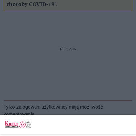
choroby COVID-19".
REKLAMA
Tylko zalogowani użytkownicy mają możliwość
komentowania
Zaloguj się
Zarejestruj