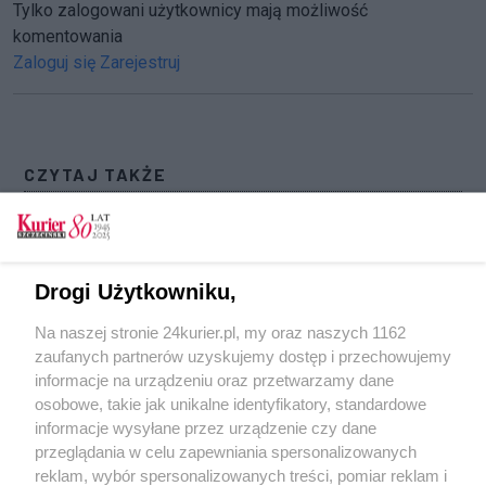
Tylko zalogowani użytkownicy mają możliwość
komentowania
Zaloguj się
Zarejestruj
CZYTAJ TAKŻE
Muzealny ogród. Ekologiczna zabawa na Dzień
Dziecka
Dzień Dziecka z pisarką i ilustratorką.
Drogi Użytkowniku,
Stwórzmy razem bajkę
Na naszej stronie 24kurier.pl, my oraz naszych 1162
IX Motocyklowy Dzień Dziecka w Muzeum
zaufanych partnerów uzyskujemy dostęp i przechowujemy
Techniki [GALERIA]
informacje na urządzeniu oraz przetwarzamy dane
osobowe, takie jak unikalne identyfikatory, standardowe
POGODA
informacje wysyłane przez urządzenie czy dane
przeglądania w celu zapewniania spersonalizowanych
reklam, wybór spersonalizowanych treści, pomiar reklam i