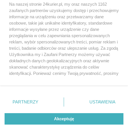
Na naszej stronie 24kurier.pl, my oraz naszych 1162
Zaloguj się
Zarejestruj
zaufanych partnerów uzyskujemy dostęp i przechowujemy
informacje na urządzeniu oraz przetwarzamy dane
osobowe, takie jak unikalne identyfikatory, standardowe
POGODA
informacje wysyłane przez urządzenie czy dane
przeglądania w celu zapewniania spersonalizowanych
reklam, wybór spersonalizowanych treści, pomiar reklam i
treści, badanie odbiorców oraz ulepszanie usług. Za zgodą
28
℃
Użytkownika my i Zaufani Partnerzy możemy używać
dokładnych danych geolokalizacyjnych oraz aktywnie
Zobacz prognozę na 3 dni
skanować charakterystykę urządzenia do celów
identyfikacji. Ponieważ cenimy Twoją prywatność, prosimy
o zgodę na korzystanie z tych technologii poprzez
kliknięcie „Akceptuję”. Zgoda jest dobrowolna i zawsze
możesz ją zmienić/wycofać klikając przycisk ustawień
prywatności znajdujący się w lewym dolnym rogu strony
PARTNERZY
USTAWIENIA
Copyright © 2022 Kurier Szczeciński sp. z o.o.
. Niektóre rodzaje przetwarzania danych nie wymagają
Wszelkie prawa zastrzeżone
zgody użytkownika, ale masz prawo sprzeciwić się
Kontakt
Nota wydawnicza
Nota prawna
takiemu przetwarzaniu. Preferencje będą miały
Akceptuję
zastosowania tylko na tej witrynie.
Polityka prywatności
Reklama