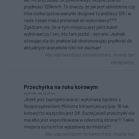
prędkości 120km/h. To znaczy, że jak jest oblodzenie czy
inne niekorzystne warunki drogowe to jedziesz 120 i w
razie czego masz pretensje do wykonawcy???
Zgadzam się, że w tym miejscu jest jakiś bubel
wykonawczy i ten, kto tam jeździ - ten wie. Jednak
stosując się do znaków lub dostosowując prędkość do
aktualnych warunków nikt nie dachuje!
Aby odpowiedzieć na komentarz, musisz być
zalogowany.
Przechyłka na łuku kołowym
2017-04-25 12:17:44
Jeżeli jest zaprojektowana i wykonana zgodnie z
Rozporządzeniem Ministra Infrastruktury (par. 16 łuk
kołowy) to wszystko jest OK. Gorzej jeżeli przechyłki nie
ma albo jest wyprofilowana w odwrotną stronę!!! Takie
miejsca są na nitce wjazdowej do miasta!!!
Aby odpowiedzieć na komentarz, musisz być