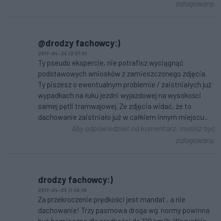
zalogowany.
@drodzy fachowcy:)
2017-04-25 12:07:51
Ty pseudo ekspercie, nie potrafisz wyciągnąć
podstawowych wniosków z zamieszczonego zdjęcia.
Ty piszesz o ewentualnym problemie / zaistniałych już
wypadkach na łuku jezdni wyjazdowej na wysokości
samej pętli tramwajowej. Ze zdjęcia widać, że to
dachowanie zaistniało już w całkiem innym miejscu...
Aby odpowiedzieć na komentarz, musisz być
zalogowany.
drodzy fachowcy:)
2017-04-25 11:48:38
Za przekroczenie prędkości jest mandat , a nie
dachowanie! Trzy pasmowa droga wg. normy powinna
być bezpieczna dla prędkości do 120 km/h. Wszystkie