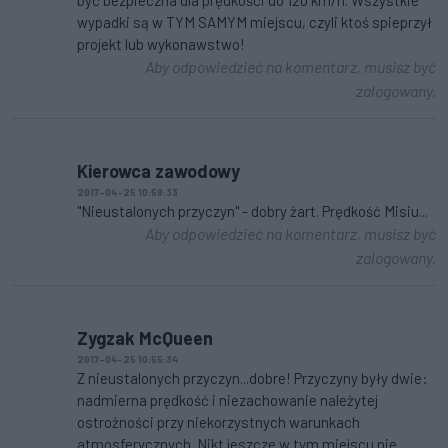
wypadki są w TYM SAMYM miejscu, czyli ktoś spieprzył
projekt lub wykonawstwo!
Aby odpowiedzieć na komentarz, musisz być
zalogowany.
Kierowca zawodowy
2017-04-25 10:58:33
"Nieustalonych przyczyn" - dobry żart. Prędkość Misiu...
Aby odpowiedzieć na komentarz, musisz być
zalogowany.
Zygzak McQueen
2017-04-25 10:55:34
Z nieustalonych przyczyn...dobre! Przyczyny były dwie:
nadmierna prędkość i niezachowanie należytej
ostrożności przy niekorzystnych warunkach
atmosferycznych. Nikt jeszcze w tym miejscu nie