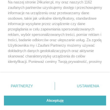
Na naszej stronie 24kurier.pl, my oraz naszych 1162
Po zderzeniu ford wjechał w budynek
zaufanych partnerów uzyskujemy dostęp i przechowujemy
Pięcioro dzieci rannych w wypadku (akt. 1)
informacje na urządzeniu oraz przetwarzamy dane
osobowe, takie jak unikalne identyfikatory, standardowe
POGODA
informacje wysyłane przez urządzenie czy dane
przeglądania w celu zapewniania spersonalizowanych
reklam, wybór spersonalizowanych treści, pomiar reklam i
treści, badanie odbiorców oraz ulepszanie usług. Za zgodą
19
℃
Użytkownika my i Zaufani Partnerzy możemy używać
dokładnych danych geolokalizacyjnych oraz aktywnie
Zobacz prognozę na 3 dni
skanować charakterystykę urządzenia do celów
identyfikacji. Ponieważ cenimy Twoją prywatność, prosimy
o zgodę na korzystanie z tych technologii poprzez
kliknięcie „Akceptuję”. Zgoda jest dobrowolna i zawsze
możesz ją zmienić/wycofać klikając przycisk ustawień
prywatności znajdujący się w lewym dolnym rogu strony
Copyright © 2022 Kurier Szczeciński sp. z o.o.
PARTNERZY
USTAWIENIA
. Niektóre rodzaje przetwarzania danych nie wymagają
Wszelkie prawa zastrzeżone
zgody użytkownika, ale masz prawo sprzeciwić się
Kontakt
Nota wydawnicza
Nota prawna
takiemu przetwarzaniu. Preferencje będą miały
Akceptuję
zastosowania tylko na tej witrynie.
Polityka prywatności
Reklama