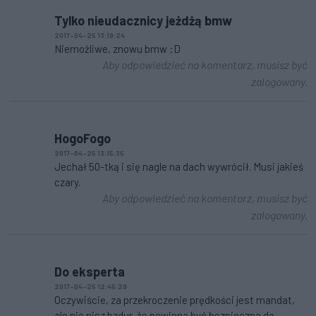
Tylko nieudacznicy jeżdżą bmw
2017-04-25 13:19:24
Niemożliwe, znowu bmw :D
Aby odpowiedzieć na komentarz, musisz być
zalogowany.
HogoFogo
2017-04-25 13:15:35
Jechał 50-tką i się nagle na dach wywrócił. Musi jakieś
czary.
Aby odpowiedzieć na komentarz, musisz być
zalogowany.
Do eksperta
2017-04-25 12:45:29
Oczywiście, za przekroczenie prędkości jest mandat,
ale nie pisz bzdur, że powinna być bezpieczna do