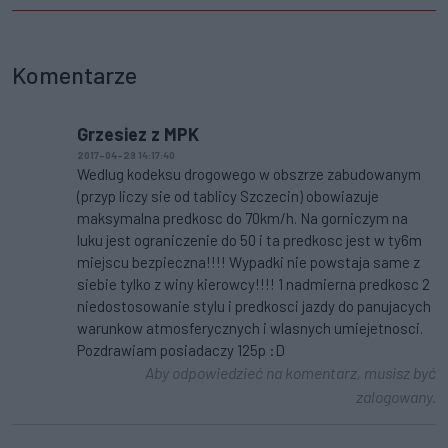
Komentarze
Grzesiez z MPK
2017-04-29 14:17:40
Wedlug kodeksu drogowego w obszrze zabudowanym
(przyp liczy sie od tablicy Szczecin) obowiazuje
maksymalna predkosc do 70km/h. Na gorniczym na
luku jest ograniczenie do 50 i ta predkosc jest w ty6m
miejscu bezpieczna!!!! Wypadki nie powstaja same z
siebie tylko z winy kierowcy!!!! 1 nadmierna predkosc 2
niedostosowanie stylu i predkosci jazdy do panujacych
warunkow atmosferycznych i wlasnych umiejetnosci.
Pozdrawiam posiadaczy 125p :D
Aby odpowiedzieć na komentarz, musisz być
zalogowany.