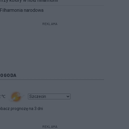
Trzy kolory w holu filharmonii
Filharmonia narodowa
REKLAMA
POGODA
2
℃
bacz prognozę na 3 dni
REKLAMA