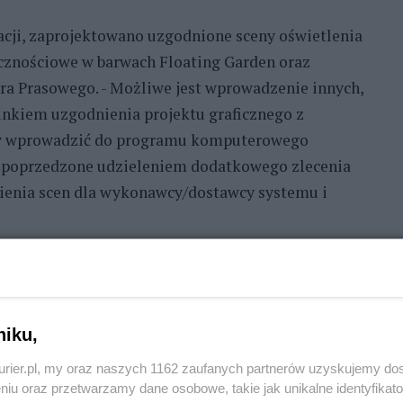
acji, zaprojektowano uzgodnione sceny oświetlenia
licznościowe w barwach Floating Garden oraz
ura Prasowego. - Możliwe jest wprowadzenie innych,
unkiem uzgodnienia projektu graficznego z
dy wprowadzić do programu komputerowego
ak poprzedzone udzieleniem dodatkowego zlecenia
enia scen dla wykonawcy/dostawcy systemu i
owych opcji iluminacji, odpowiedzi nie
ynie informację, że „cena jednostkowa dodatkowego
ia a miasto płaciło w formie ryczałtowej za całość
niku,
kurier.pl, my oraz naszych 1162 zaufanych partnerów uzyskujemy do
niu oraz przetwarzamy dane osobowe, takie jak unikalne identyfikat