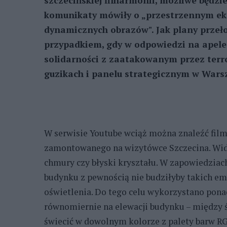
szczecińskiej filharmonii, możliwe będzi
komunikaty mówiły o „przestrzennym ekr
dynamicznych obrazów". Jak plany przeło
przypadkiem, gdy w odpowiedzi na apele 
solidarności z zaatakowanym przez terro
guzikach i panelu strategicznym w Wars
W serwisie Youtube wciąż można znaleźć fil
zamontowanego na wizytówce Szczecina. Wida
chmury czy błyski kryształu. W zapowiedziac
budynku z pewnością nie budziłyby takich em
oświetlenia. Do tego celu wykorzystano pona
równomiernie na elewacji budynku – między ś
świecić w dowolnym kolorze z palety barw RG