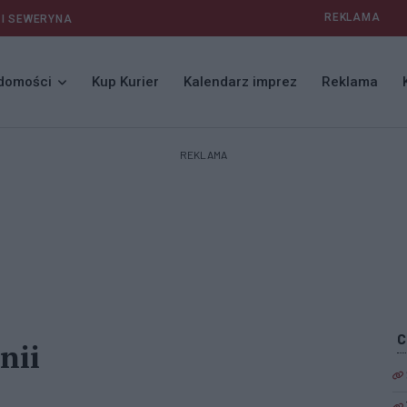
REKLAMA
 I SEWERYNA
domości
Kup Kurier
Kalendarz imprez
Reklama
REKLAMA
nii