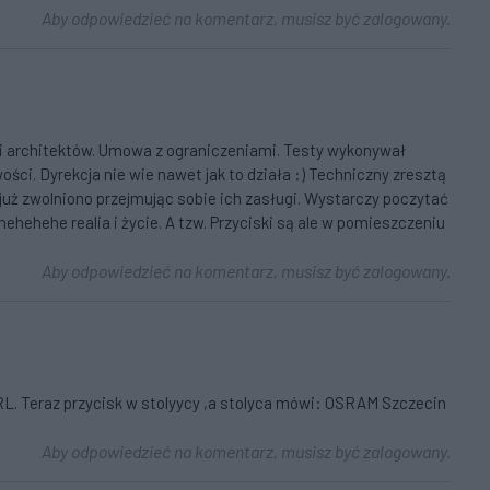
Aby odpowiedzieć na komentarz, musisz być zalogowany.
i architektów. Umowa z ograniczeniami. Testy wykonywał
ości. Dyrekcja nie wie nawet jak to działa :) Techniczny zresztą
 już zwolniono przejmując sobie ich zasługi. Wystarczy poczytać
ehehehehe realia i życie. A tzw. Przyciski są ale w pomieszczeniu
Aby odpowiedzieć na komentarz, musisz być zalogowany.
RL. Teraz przycisk w stolyycy ,a stolyca mówi: OSRAM Szczecin
Aby odpowiedzieć na komentarz, musisz być zalogowany.