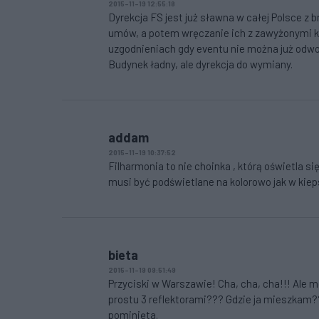
2015-11-19 12:55:18
Dyrekcja FS jest już sławna w całej Polsce z 
umów, a potem wręczanie ich z zawyżonymi 
uzgodnieniach gdy eventu nie można już odwoł
Budynek ładny, ale dyrekcja do wymiany.
addam
2015-11-19 10:37:52
Filharmonia to nie choinka , którą oświetla 
musi być podświetlane na kolorowo jak w kiep
bieta
2015-11-19 09:51:49
Przyciski w Warszawie! Cha, cha, cha!!! Ale 
prostu 3 reflektorami??? Gdzie ja mieszkam??
pominięta.