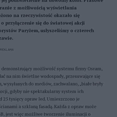
e jej podświetlenie na dowolny kolor. Prasowe
anie z możliwością wyświetlania
żono na rzeczywistość okazało się
o przyłączenie się do światowej akcji
rystów Paryżem, usłyszeliśmy o czterech
zawie.
REKLAMA
m demonstrujący możliwość systemu firmy Osram,
ć na nim świetlne wodospady, przesuwające się
h, wysyłanych do mediów, zachwalano, „białe bryły
ocji, gdyby nie spektakularny system ich
d 25 tysięcy opraw led. Umieszczono je
cianami a szklaną fasadą. Każda z opraw może
B, jest więc możliwe tworzenie iluminacji o