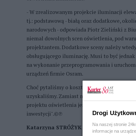
- W zrealizowanym projekcie iluminacji elew
tj.: podstawową - białą oraz dodatkowe, oko
narodowych - odpowiada Piotr Zieliński z Bi
niemal dowolnych scen oświetlenia, pod war
projektantem. Dodatkowe sceny należy wte
obsługującego iluminację. Musi to być jedn
na wykonanie przeprogramowania i uruchomi
urządzeń firmie Osram.
Choć pytaliśmy o koszty uruchomienia dodatk
uzyskaliśmy. Zamiast niej otrzymaliśmy jed
projektu oświetlenia jest trudna do oszacowan
Drogi Użytkow
inwestycji".©℗
Na naszej stronie 24
Katarzyna STRÓŻYK
informacje na urządze