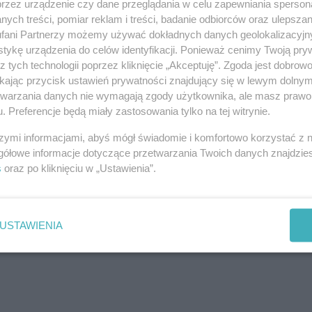
przez urządzenie czy dane przeglądania w celu zapewniania sperson
ych treści, pomiar reklam i treści, badanie odbiorców oraz ulepszan
fani Partnerzy możemy używać dokładnych danych geolokalizacyjn
 pierwszych prób iluminacji filharmonii, w grudniu 2013
tykę urządzenia do celów identyfikacji. Ponieważ cenimy Twoją pry
a czerwono i niebiesko było możliwe.
z tych technologii poprzez kliknięcie „Akceptuję”. Zgoda jest dobro
ikając przycisk ustawień prywatności znajdujący się w lewym dolny
REKLAMA
etwarzania danych nie wymagają zgody użytkownika, ale masz prawo 
. Preferencje będą miały zastosowania tylko na tej witrynie.
szymi informacjami, abyś mógł świadomie i komfortowo korzystać z
gółowe informacje dotyczące przetwarzania Twoich danych znajdzi
s
oraz po kliknięciu w „Ustawienia”.
USTAWIENIA