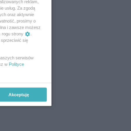
alizowanych reklam,
ie usług. Za zgodą
ych oraz aktywnie
watność, prosimy o
wolna i zawsze możesz
m rogu strony
.
sprzeciwić się
 naszych serwisów
esz w
Polityce
Akceptuję