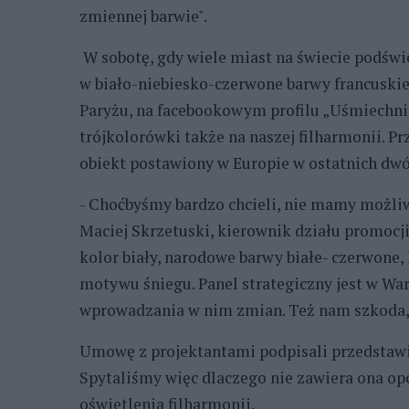
zmiennej barwie".
W sobotę, gdy wiele miast na świecie podświe
w biało-niebiesko-czerwone barwy francuskiej
Paryżu, na facebookowym profilu „Uśmiechnij s
trójkolorówki także na naszej filharmonii. 
obiekt postawiony w Europie w ostatnich dwó
- Choćbyśmy bardzo chcieli, nie mamy możliw
Maciej Skrzetuski, kierownik działu promocji 
kolor biały, narodowe barwy białe- czerwone, 
motywu śniegu. Panel strategiczny jest w Wa
wprowadzania w nim zmian. Też nam szkoda, 
Umowę z projektantami podpisali przedstawi
Spytaliśmy więc dlaczego nie zawiera ona op
oświetlenia filharmonii.