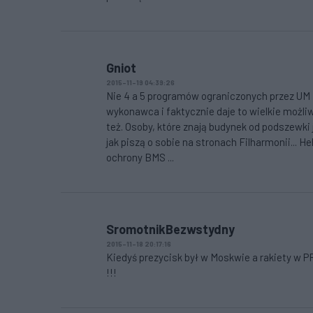
Gniot
2015-11-19 04:39:26
Nie 4 a 5 programów ograniczonych przez UM 
wykonawca i faktycznie daje to wielkie możliw
też. Osoby, które znają budynek od podszewki
jak piszą o sobie na stronach Filharmonii... H
ochrony BMS ...
SromotnikBezwstydny
2015-11-18 20:17:16
Kiedyś prezycisk był w Moskwie a rakiety w P
!!!