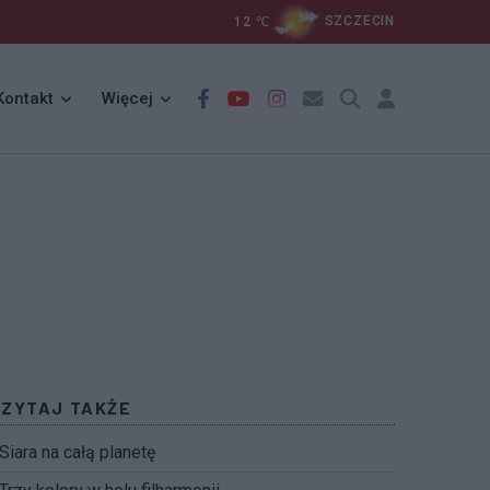
12
℃
SZCZECIN
Kontakt
Więcej
CZYTAJ TAKŻE
Siara na całą planetę