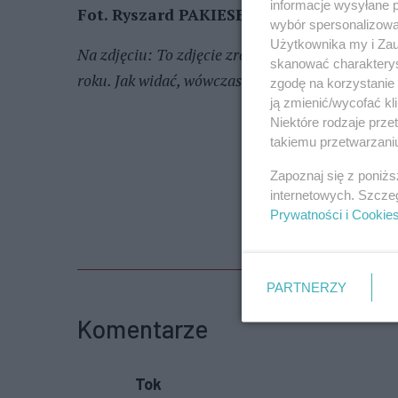
informacje wysyłane 
Fot. Ryszard PAKIESER
wybór spersonalizowan
Użytkownika my i Zau
Na zdjęciu: To zdjęcie zrobione zostało podczas
skanować charakterys
roku. Jak widać, wówczas podświetlenie fasady n
zgodę na korzystanie 
ją zmienić/wycofać kl
Niektóre rodzaje prz
takiemu przetwarzaniu
Zapoznaj się z poniż
internetowych. Szcze
Prywatności i Cookie
PARTNERZY
Komentarze
Tok