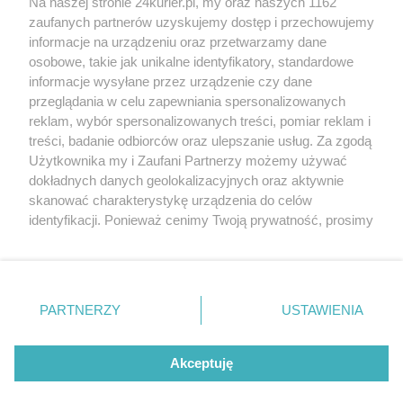
Na naszej stronie 24kurier.pl, my oraz naszych 1162
Budżet obywatelski: Zachód na czele
zaufanych partnerów uzyskujemy dostęp i przechowujemy
Głosujemy na budżet obywatelski
informacje na urządzeniu oraz przetwarzamy dane
osobowe, takie jak unikalne identyfikatory, standardowe
POGODA
informacje wysyłane przez urządzenie czy dane
przeglądania w celu zapewniania spersonalizowanych
reklam, wybór spersonalizowanych treści, pomiar reklam i
treści, badanie odbiorców oraz ulepszanie usług. Za zgodą
21
℃
Użytkownika my i Zaufani Partnerzy możemy używać
dokładnych danych geolokalizacyjnych oraz aktywnie
Zobacz prognozę na 3 dni
skanować charakterystykę urządzenia do celów
identyfikacji. Ponieważ cenimy Twoją prywatność, prosimy
o zgodę na korzystanie z tych technologii poprzez
kliknięcie „Akceptuję”. Zgoda jest dobrowolna i zawsze
możesz ją zmienić/wycofać klikając przycisk ustawień
prywatności znajdujący się w lewym dolnym rogu strony
Copyright © 2022 Kurier Szczeciński sp. z o.o.
PARTNERZY
USTAWIENIA
. Niektóre rodzaje przetwarzania danych nie wymagają
Wszelkie prawa zastrzeżone
zgody użytkownika, ale masz prawo sprzeciwić się
Kontakt
Nota wydawnicza
Nota prawna
takiemu przetwarzaniu. Preferencje będą miały
Akceptuję
zastosowania tylko na tej witrynie.
Polityka prywatności
Reklama