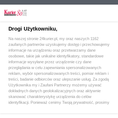
CZYTAJ TAKŻE
Drogi Użytkowniku,
W Wigilię Urząd Miasta nieczynny
Na naszej stronie 24kurier.pl, my oraz naszych 1162
Dziś urząd pracuje dłużej
zaufanych partnerów uzyskujemy dostęp i przechowujemy
Urząd do poprawki
informacje na urządzeniu oraz przetwarzamy dane
osobowe, takie jak unikalne identyfikatory, standardowe
POGODA
informacje wysyłane przez urządzenie czy dane
przeglądania w celu zapewniania spersonalizowanych
reklam, wybór spersonalizowanych treści, pomiar reklam i
treści, badanie odbiorców oraz ulepszanie usług. Za zgodą
26
℃
Użytkownika my i Zaufani Partnerzy możemy używać
dokładnych danych geolokalizacyjnych oraz aktywnie
Zobacz prognozę na 3 dni
skanować charakterystykę urządzenia do celów
identyfikacji. Ponieważ cenimy Twoją prywatność, prosimy
o zgodę na korzystanie z tych technologii poprzez
kliknięcie „Akceptuję”. Zgoda jest dobrowolna i zawsze