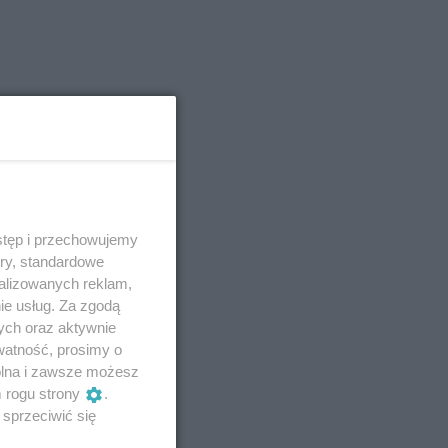
stęp i przechowujemy
ory, standardowe
alizowanych reklam,
ie usług. Za zgodą
ych oraz aktywnie
watność, prosimy o
wolna i zawsze możesz
m rogu strony
.
sprzeciwić się