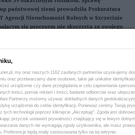
ciwko 39 oskarżonym rolnikom. Sprawę
kup państwowej ziemi prowadziła Prokuratura
 Agencji Nieruchomości Rolnych w Szczecinie
ynającym się procesem nie skorzysta ze swojego
harakterze oskarżyciela posiłkowego.
REKLAMA
niku,
cy Agencji Nieruchomości Rolnych zawiadomili
kurier.pl, my oraz naszych 1162 zaufanych partnerów uzyskujemy do
ępstwa przez rolników polegającego na ustawianiu
niu oraz przetwarzamy dane osobowe, takie jak unikalne identyfikat
przez urządzenie czy dane przeglądania w celu zapewniania sperson
 powiecie pyrzyckim. Rolnicy mieli się umawiać, że
ych treści, pomiar reklam i treści, badanie odbiorców oraz ulepszan
emi, a działkę kupi wcześniej ustalona przez nich
fani Partnerzy możemy używać dokładnych danych geolokalizacyjn
 Państwa.
tykę urządzenia do celów identyfikacji. Ponieważ cenimy Twoją pry
z tych technologii poprzez kliknięcie „Akceptuję”. Zgoda jest dobro
wań przetargowych. Prokuratura dysponowała także
ikając przycisk ustawień prywatności znajdujący się w lewym dolny
etwarzania danych nie wymagają zgody użytkownika, ale masz prawo 
onych przez rolników. Między innymi w oparciu
. Preferencje będą miały zastosowania tylko na tej witrynie.