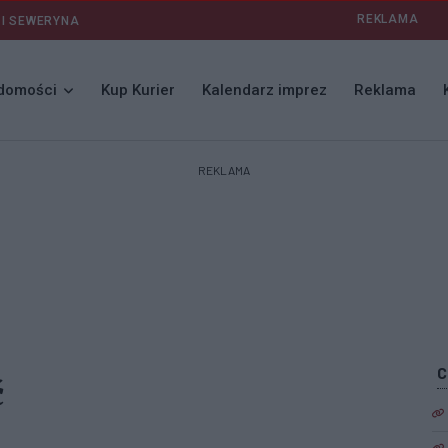
REKLAMA
 I SEWERYNA
domości
Kup Kurier
Kalendarz imprez
Reklama
REKLAMA
ć