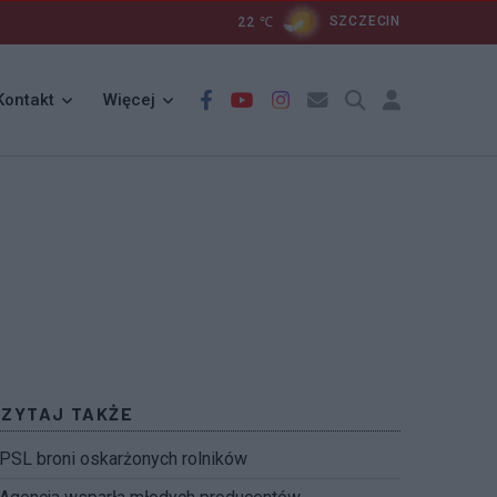
22
℃
SZCZECIN
Kontakt
Więcej
CZYTAJ TAKŻE
PSL broni oskarżonych rolników