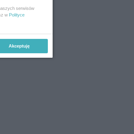
 naszych serwisów
esz w
Polityce
Akceptuję