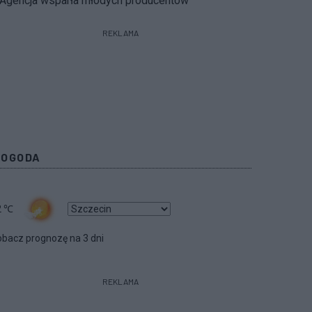
Agencja wsparła młodych producentów
REKLAMA
POGODA
2
℃
bacz prognozę na 3 dni
REKLAMA