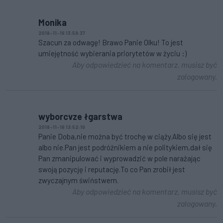
Monika
2018-11-16 13:59:37
Szacun za odwagę! Brawo Panie Olku! To jest
umiejętność wybierania priorytetów w życiu :)
Aby odpowiedzieć na komentarz, musisz być
zalogowany.
wyborcvze łgarstwa
2018-11-16 13:52:10
Panie Doba,nie można być trochę w ciąży.Albo się jest
albo nie.Pan jest podróżnikiem a nie politykiem,dał się
Pan zmanipulować i wyprowadzić w pole narażając
swoją pozycję i reputację.To co Pan zrobił jest
zwyczajnym świństwem.
Aby odpowiedzieć na komentarz, musisz być
zalogowany.