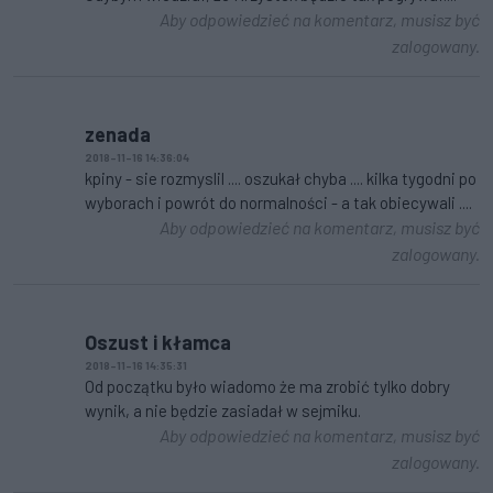
Aby odpowiedzieć na komentarz, musisz być
zalogowany.
zenada
2018-11-16 14:36:04
kpiny - sie rozmyslil .... oszukał chyba .... kilka tygodni po
wyborach i powrót do normalności - a tak obiecywali ....
Aby odpowiedzieć na komentarz, musisz być
zalogowany.
Oszust i kłamca
2018-11-16 14:35:31
Od początku było wiadomo że ma zrobić tylko dobry
wynik, a nie będzie zasiadał w sejmiku.
Aby odpowiedzieć na komentarz, musisz być
zalogowany.