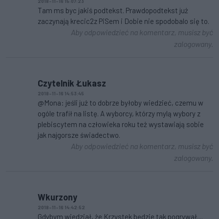
2018-11-16 15:07:23
Tam ms byc jakiś podtekst. Prawdopodtekst już
zaczynają krecic2z PiSem i Dobie nie spodobalo się to.
Aby odpowiedzieć na komentarz, musisz być
zalogowany.
Czytelnik Łukasz
2018-11-16 14:53:45
@Mona: jeśli już to dobrze byłoby wiedzieć, czemu w
ogóle trafił na listę. A wyborcy, którzy mylą wybory z
plebiscytem na człowieka roku też wystawiają sobie
jak najgorsze świadectwo.
Aby odpowiedzieć na komentarz, musisz być
zalogowany.
Wkurzony
2018-11-16 14:42:52
Gdybym wiedział, że Krzystek będzie tak pogrywał....