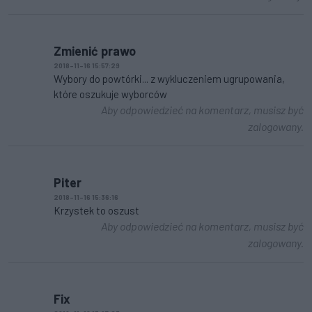
Zmienić prawo
2018-11-16 15:57:29
Wybory do powtórki... z wykluczeniem ugrupowania,
które oszukuje wyborców
Aby odpowiedzieć na komentarz, musisz być
zalogowany.
Piter
2018-11-16 15:36:16
Krzystek to oszust
Aby odpowiedzieć na komentarz, musisz być
zalogowany.
Fix