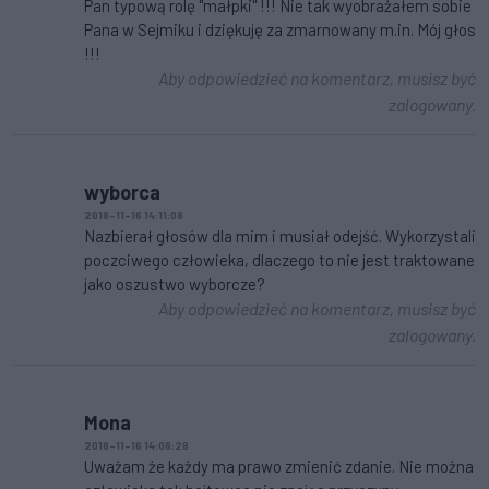
Pan typową rolę "małpki" !!! Nie tak wyobrażałem sobie
Pana w Sejmiku i dziękuję za zmarnowany m.in. Mój głos
!!!
Aby odpowiedzieć na komentarz, musisz być
zalogowany.
wyborca
2018-11-16 14:11:08
Nazbierał głosów dla mim i musiał odejść. Wykorzystali
poczciwego człowieka, dlaczego to nie jest traktowane
jako oszustwo wyborcze?
Aby odpowiedzieć na komentarz, musisz być
zalogowany.
Mona
2018-11-16 14:06:28
Uważam że każdy ma prawo zmienić zdanie. Nie można