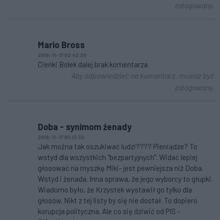
zalogowany.
Mario Bross
2018-11-17 02:42:26
Cieńki Bolek dalej brak komentarza
Aby odpowiedzieć na komentarz, musisz być
zalogowany.
Doba - synimom żenady
2018-11-17 00:13:32
Jak można tak oszukiwać ludzi???? Pieniądze? To
wstyd dla wszystkich "bezpartyjnych". Widać lepiej
głosować na myszkę Miki- jest pewniejsza niż Doba.
Wstyd i żenada. Inna sprawa, że jego wyborcy to głupki.
Wiadomo było, że Krzystek wystawił go tylko dla
głosów. Nikt z tej listy by się nie dostał. To dopiero
korupcja polityczna. Ale co się dziwić od PIS -