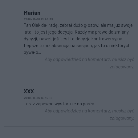
Marian
2018-11-16 13:49:33
Pan Olek dał radę, zebrał dużo głosów, ale ma już swoje
lata i to jest jego decyzja. Każdy ma prawo do zmiany
dycyzji, nawet jeśli jest to decyzja kontrowersyjna.
Lepsze to niż absencja na sesjach, jak to u niektórych
bywało...
Aby odpowiedzieć na komentarz, musisz być
zalogowany.
XXX
2018-11-16 13:45:14
Teraz zapewne wystartuje na posła.
Aby odpowiedzieć na komentarz, musisz być
zalogowany.