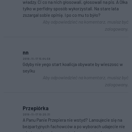
władzy. Ci co na nich głosowali, głosowali na pis. A Olka
tylko w perfidny sposób wykorzystali. Na stare lata
zszargal sobie opinię. I po co mu to býło?
Aby odpowiedzieć na komentarz, musisz być
zalogowany.
nn
2018-11-17 15:04:58
Gdyby nie yego start koalicja obywate by wieszosc w
seyiku
Aby odpowiedzieć na komentarz, musisz być
zalogowany.
Przepiórka
2018-11-17 10:25:31
A Panu Panie Przepiera nie wstyd? Lansujecie się na
bezpartyjnych fachowców a po wyborach udajecie nie