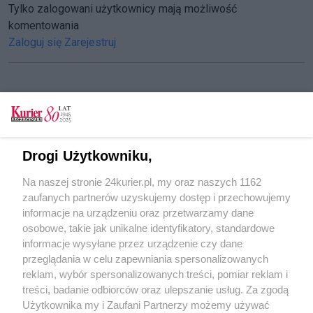
Tylko zalogowani użytkownicy mają możliwość
komentowania
Zaloguj się
Zarejestruj
CZYTAJ TAKŻE
W kajaku i przy ognisku z Aleksandrem Dobą
Drogi Użytkowniku,
[GALERIA]
Na naszej stronie 24kurier.pl, my oraz naszych 1162
Zamieni kajak na samochód?
zaufanych partnerów uzyskujemy dostęp i przechowujemy
Aleksander Doba na sesji w Policach
informacje na urządzeniu oraz przetwarzamy dane
osobowe, takie jak unikalne identyfikatory, standardowe
POGODA
informacje wysyłane przez urządzenie czy dane
przeglądania w celu zapewniania spersonalizowanych
reklam, wybór spersonalizowanych treści, pomiar reklam i
treści, badanie odbiorców oraz ulepszanie usług. Za zgodą
13
℃
Użytkownika my i Zaufani Partnerzy możemy używać