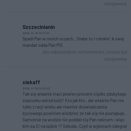
zalogowany.
Szczecinianin
2018-11-16 14:17:37
Spadł Pan w moich oczach... Słabe to i cienkie! A swój
mandat odda Pan PiS.
Aby odpowiedzieć na komentarz, musisz być
zalogowany.
ciekaff
2018-11-16 14:16:02
Tak się właśnie traci pewien procent ciężko zdobytego
szacunku wśród ludzi! Kto jak kto , ale właśnie Pan nie
tylko z racji wieku ale również doświadczenia
życiowego powinien wiedzieć ze tak się nie postępuje...
Samotnie na wodzie nie poddał się Pan rekinom ; więc
kim są Ci na lądzie !? Szkoda...Czyli w wyborach odegrał