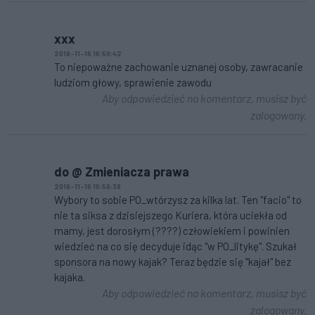
xxx
2018-11-16 16:50:42
To niepoważne zachowanie uznanej osoby, zawracanie
ludziom głowy, sprawienie zawodu
Aby odpowiedzieć na komentarz, musisz być
zalogowany.
do @ Zmieniacza prawa
2018-11-16 16:50:38
Wybory to sobie PO_wtórzysz za kilka lat. Ten "facio" to
nie ta siksa z dzisiejszego Kuriera, która uciekła od
mamy, jest dorosłym (????) człowiekiem i powinien
wiedzieć na co się decyduje idąc "w PO_litykę". Szukał
sponsora na nowy kajak? Teraz będzie się "kajał" bez
kajaka.
Aby odpowiedzieć na komentarz, musisz być
zalogowany.