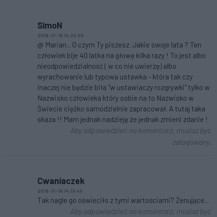
SimoN
2018-11-16 14:25:58
@ Marian... O czym Ty piszesz. Jakie swoje lata ? Ten
człowiek bije 40 latka na głowę kilka razy ! To jest albo
nieodpowiedzialność ( w co nie uwierzę) albo
wyrachowanie lub typowa ustawka - która tak czy
inaczej nie będzie biła "w ustawiaczy rozgrywki" tylko w
Nazwisko człowieka który sobie na to Nazwisko w
Świecie ciężko samodzielnie zapracował. A tutaj taka
skaza !! Mam jednak nadzieję że jednak zmieni zdanie !
Aby odpowiedzieć na komentarz, musisz być
zalogowany.
Cwaniaczek
2018-11-16 14:19:49
Tak nagle go oświeciło z tymi wartościami? Żenujące...
Aby odpowiedzieć na komentarz, musisz być