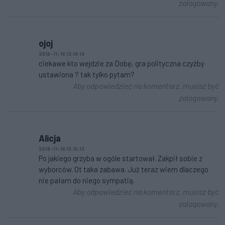
zalogowany.
ojoj
2018-11-16 13:18:19
ciekawe kto wejdzie za Dobę, gra polityczna czyżby
ustawiona ? tak tylko pytam?
Aby odpowiedzieć na komentarz, musisz być
zalogowany.
Alicja
2018-11-16 13:15:13
Po jakiego grzyba w ogóle startował. Zakpił sobie z
wyborców. Ot taka zabawa. Już teraz wiem dlaczego
nie pałam do niego sympatią.
Aby odpowiedzieć na komentarz, musisz być
zalogowany.