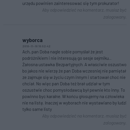
urzędu powinien zainteresować się tym prokurator!
Aby odpowiedzieć na komentarz, musisz być
zalogowany.
wyborca
2018-11-16 16:52:42
Ach, pan Doba nagle sobie pomyślał że jest
podróżnikiem i nie interesują go sesje sejmiku...
Żałosna ustawka Bezpartyjnych. A właściwie oszustwo
bo jakos nie wierzę że pan Doba wczesniej nie pamiętał
ze zajmuje się w życiu czym innym i startował choć nie
chciał. No więc pan Doba też brał udział w tym
oszustwie choc pomysłodawcą był pewnie kto inny. To
powinno byc karalne. W końcu głosujemy na człowieka
nie na listę. Inaczej w wyborach nie wystawiano by ludzi
tylko same listy
Aby odpowiedzieć na komentarz, musisz być
zalogowany.