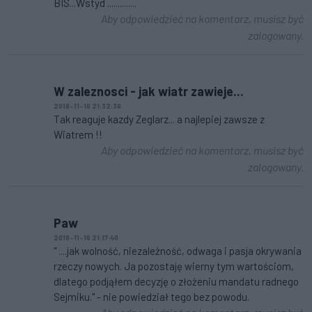
BIS...Wstyd ..............
Aby odpowiedzieć na komentarz, musisz być
zalogowany.
W zaleznosci - jak wiatr zawieje...
2018-11-16 21:32:36
Tak reaguje kazdy Zeglarz... a najlepiej zawsze z
Wiatrem !!
Aby odpowiedzieć na komentarz, musisz być
zalogowany.
Paw
2018-11-16 21:17:40
" ....jak wolność, niezależność, odwaga i pasja okrywania
rzeczy nowych. Ja pozostaję wierny tym wartościom,
dlatego podjąłem decyzję o złożeniu mandatu radnego
Sejmiku." - nie powiedział tego bez powodu.