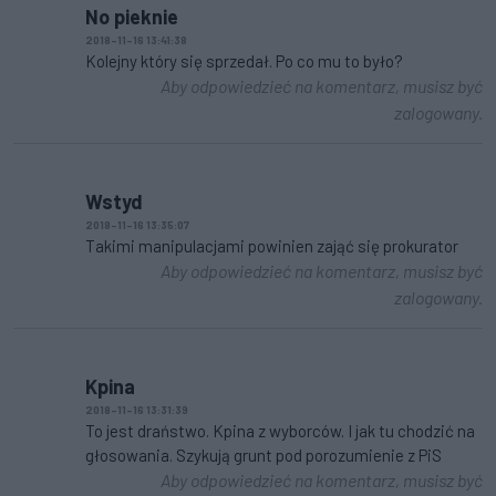
No pieknie
2018-11-16 13:41:38
Kolejny który się sprzedał. Po co mu to było?
Aby odpowiedzieć na komentarz, musisz być
zalogowany.
Wstyd
2018-11-16 13:35:07
Takimi manipulacjami powinien zająć się prokurator
Aby odpowiedzieć na komentarz, musisz być
zalogowany.
Kpina
2018-11-16 13:31:39
To jest draństwo. Kpina z wyborców. I jak tu chodzić na
głosowania. Szykują grunt pod porozumienie z PiS
Aby odpowiedzieć na komentarz, musisz być