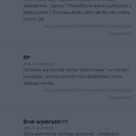
świadectwo ...tępoty !! Pomyliliście wybory polityczne z
plebiscytem !! Żenuaaa dzięki takim jak Wy taki mamy
Ciecin :))))
Aby odpowiedzieć na komentarz, musisz być
zalogowany.
RP
2018-11-16 20:53:24
Ustawka, wg metody Donta "lokomotywa" / on nią był/
powoduje , ze listy wchodzi ktoś dodatkowo, mimo
słabego wyniku.
Aby odpowiedzieć na komentarz, musisz być
zalogowany.
Brak wyobraźni !!!
2018-11-16 20:36:24
Żal to was którzy na niego głosowali ....trzeba być