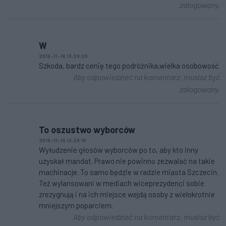
zalogowany.
W
2018-11-16 13:29:20
Szkoda, bardz cenię tego podróżnika,wielka osobowość
Aby odpowiedzieć na komentarz, musisz być
zalogowany.
To oszustwo wyborców
2018-11-16 13:29:16
Wyłudzenie głosów wyborców po to, aby kto inny
uzyskał mandat. Prawo nie powinno zezwalać na takie
machinacje. To samo będzie w radzie miasta Szczecin.
Też wylansowani w mediach wiceprezydenci sobie
zrezygnują i na ich miejsce wejdą osoby z wielokrotnie
mniejszym poparciem.
Aby odpowiedzieć na komentarz, musisz być