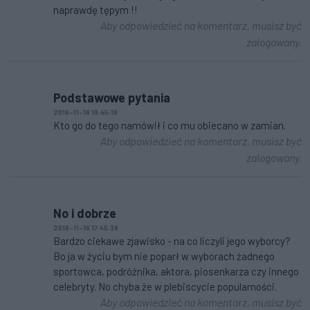
naprawdę tępym !!
Aby odpowiedzieć na komentarz, musisz być
zalogowany.
Podstawowe pytania
2018-11-16 19:45:19
Kto go do tego namówił i co mu obiecano w zamian.
Aby odpowiedzieć na komentarz, musisz być
zalogowany.
No i dobrze
2018-11-16 17:45:38
Bardzo ciekawe zjawisko - na co liczyli jego wyborcy?
Bo ja w życiu bym nie poparł w wyborach żadnego
sportowca, podróżnika, aktora, piosenkarza czy innego
celebryty. No chyba że w plebiscycie popularności.
Aby odpowiedzieć na komentarz, musisz być