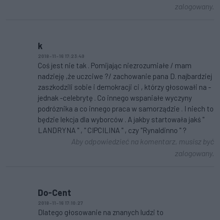
zalogowany.
k
2018-11-16 17:23:49
Coś jest nie tak . Pomijając niezrozumiałe / mam
nadzieję ,że uczciwe ?/ zachowanie pana D. najbardziej
zaszkodzili sobie i demokracji ci , którzy głosowałi na -
jednak -celebrytę . Co innego wspaniałe wyczyny
podróznika a co innego praca w samorządzie . I niech to
będzie lekcja dla wyborców . A jakby startowała jakś "
LANDRYNA " , " CIPCILINA " , czy "Rynaldinno " ?
Aby odpowiedzieć na komentarz, musisz być
zalogowany.
Do-Cent
2018-11-16 17:10:27
Dlatego głosowanie na znanych ludzi to