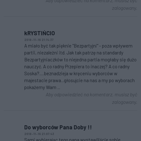
Aby odpowiedzieć na komentarz, musisz być
zalogowany.
kRYSTIŃCIO
2018-11-16 21:14:37
A miało być tak pięknie "Bezpartyjni" - poza wpływem
partii, niezależni itd. Jak tak patrzę na standardy
Bezpartyjniaczków to niejedna partia mogłaby się dużo
nauczyć. A co radny Przepiera to inaczej? A co radny
Soska?.....beznadzieja w kręceniu wyborców w
majestacie prawa...głosujcie na nas a my po wyborach
pokażemy Wam ...
Aby odpowiedzieć na komentarz, musisz być
zalogowany.
Do wyborców Pana Doby !!
2018-11-16 21:07:43
Sami wybierając tego pana wystawiliście sobie