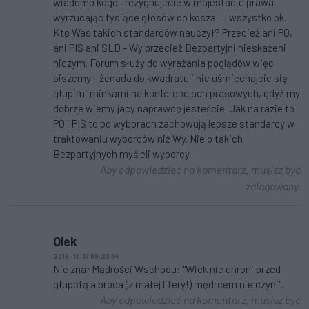
wiadomo kogo i rezygnujecie w majestacie prawa
wyrzucając tysiące głosów do kosza....I wszystko ok.
Kto Was takich standardów nauczył? Przecież ani PO,
ani PIS ani SLD - Wy przecież Bezpartyjni nieskażeni
niczym. Forum służy do wyrażania poglądów więc
piszemy - żenada do kwadratu i nie uśmiechajcie się
głupimi minkami na konferencjach prasowych, gdyż my
dobrze wiemy jacy naprawdę jesteście. Jak na razie to
PO i PIS to po wyborach zachowują lepsze standardy w
traktowaniu wyborców niż Wy. Nie o takich
Bezpartyjnych myśleli wyborcy.
Aby odpowiedzieć na komentarz, musisz być
zalogowany.
Olek
2018-11-17 09:23:14
Nie znał Mądrości Wschodu: "Wiek nie chroni przed
głupotą a broda (z małej litery!) mędrcem nie czyni".
Aby odpowiedzieć na komentarz, musisz być