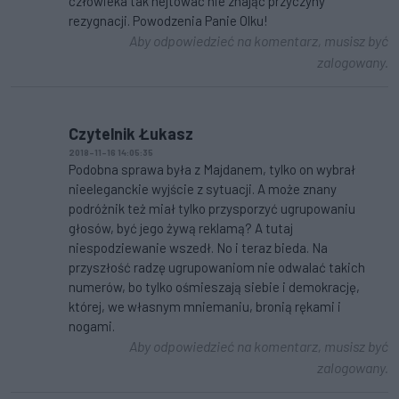
człowieka tak hejtowac nie znając przyczyny
rezygnacji. Powodzenia Panie Olku!
Aby odpowiedzieć na komentarz, musisz być
zalogowany.
Czytelnik Łukasz
2018-11-16 14:05:35
Podobna sprawa była z Majdanem, tylko on wybrał
nieeleganckie wyjście z sytuacji. A może znany
podróżnik też miał tylko przysporzyć ugrupowaniu
głosów, być jego żywą reklamą? A tutaj
niespodziewanie wszedł. No i teraz bieda. Na
przyszłość radzę ugrupowaniom nie odwalać takich
numerów, bo tylko ośmieszają siebie i demokrację,
której, we własnym mniemaniu, bronią rękami i
nogami.
Aby odpowiedzieć na komentarz, musisz być
zalogowany.