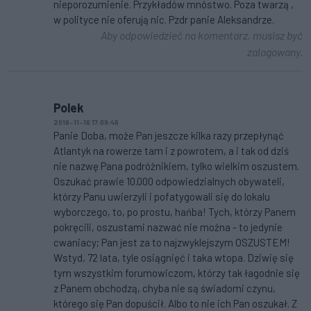
nieporozumienie. Przykładów mnóstwo. Poza twarzą ,
w polityce nie oferują nic. Pzdr panie Aleksandrze.
Aby odpowiedzieć na komentarz, musisz być
zalogowany.
Polek
2018-11-16 17:09:46
Panie Doba, może Pan jeszcze kilka razy przepłynąć
Atlantyk na rowerze tam i z powrotem, a i tak od dziś
nie nazwę Pana podróżnikiem, tylko wielkim oszustem.
Oszukać prawie 10.000 odpowiedzialnych obywateli,
którzy Panu uwierzyli i pofatygowali się do lokalu
wyborczego, to, po prostu, hańba! Tych, którzy Panem
pokręcili, oszustami nazwać nie można - to jedynie
cwaniacy; Pan jest za to najzwyklejszym OSZUSTEM!
Wstyd, 72 lata, tyle osiągnięć i taka wtopa. Dziwię się
tym wszystkim forumowiczom, którzy tak łagodnie się
z Panem obchodzą, chyba nie są świadomi czynu,
którego się Pan dopuścił. Albo to nie ich Pan oszukał. Z