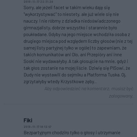
2018-11-17 22:31:28
Sorry, ale jeżeli facet w takim wieku daję się
"wykorzystywać" to niestety, ale już wiele się nie
nauczy. I nie róbmy z dziadka niedoświadczonego
gimnazjalisty, dobrze wszystko i starannie było
poukładane. Gdyby na jego miejsce wchodziła osoba z
drugiego miejsca pod względem liczby głosów (nie z tej
samej listy partyjnej tylko w ogóle) to zapewniam, że
takich komunikatów ani Olo, ani Przepióry ani inne
Soski nie wydawałyby. A tak głosujcie na mnie, gdyż i
tak głos zostanie na mojej liście. Dziwię się PISowi, że
Dudy nie wystawili do sejmiku a Platforma Tuska. Oj,
zgrzytałyby wtedy Krzystkowe zęby...
Aby odpowiedzieć na komentarz, musisz być
zalogowany.
Fiki
2018-11-17 18:12:47
Bezpartyjnym chodziło tylko o głosy i utrzymanie