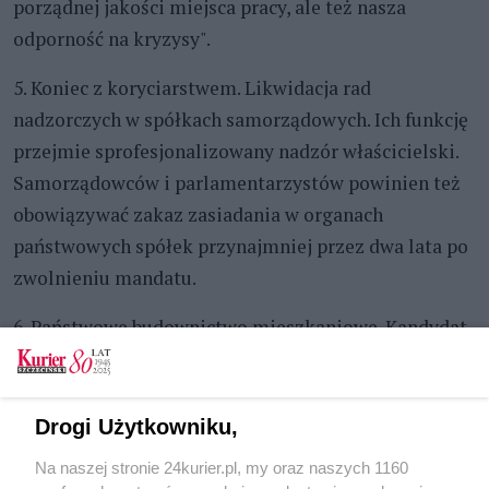
porządnej jakości miejsca pracy, ale też nasza
odporność na kryzysy".
5. Koniec z koryciarstwem. Likwidacja rad
nadzorczych w spółkach samorządowych. Ich funkcję
przejmie sprofesjonalizowany nadzór właścicielski.
Samorządowców i parlamentarzystów powinien też
obowiązywać zakaz zasiadania w organach
państwowych spółek przynajmniej przez dwa lata po
zwolnieniu mandatu.
6. Państwowe budownictwo mieszkaniowe. Kandydat
jest zwolennikiem dużego państwowego programu
budowania mieszkań na wynajem. I podatku
antyspekulacyjnego, który obejmie trzecie i kolejne
Drogi Użytkowniku,
mieszkania.
Na naszej stronie 24kurier.pl, my oraz naszych 1160