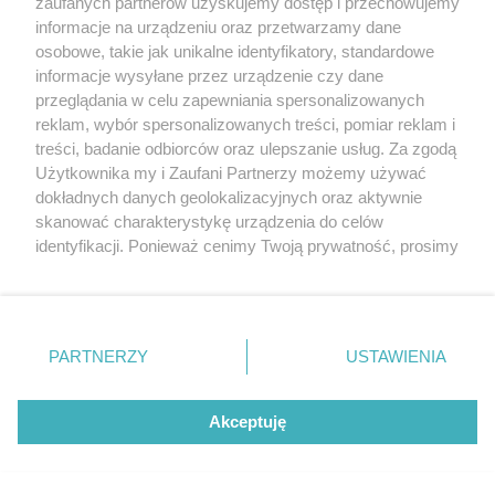
zaufanych partnerów uzyskujemy dostęp i przechowujemy
7. Polska jest wspólna. Równość kobiet i mężczyzn ma
informacje na urządzeniu oraz przetwarzamy dane
wyrazić się w równych płacach, równym dostępie do
osobowe, takie jak unikalne identyfikatory, standardowe
ochrony zdrowia oraz równym traktowaniu w pracy,
informacje wysyłane przez urządzenie czy dane
przeglądania w celu zapewniania spersonalizowanych
urzędach i sądach. I w złagodzeniu prawa
reklam, wybór spersonalizowanych treści, pomiar reklam i
aborcyjnego.
treści, badanie odbiorców oraz ulepszanie usług. Za zgodą
Użytkownika my i Zaufani Partnerzy możemy używać
8. Demokracja bez legalnej korupcji. Ten postulat
dokładnych danych geolokalizacyjnych oraz aktywnie
zakłada powstanie nowego systemu finansowania
skanować charakterystykę urządzenia do celów
identyfikacji. Ponieważ cenimy Twoją prywatność, prosimy
polskiej polityki i kampanii wyborczych.
o zgodę na korzystanie z tych technologii poprzez
Maksymalna wpłata na komitet wyborczy powinna
kliknięcie „Akceptuję”. Zgoda jest dobrowolna i zawsze
wynosić 5000 zł. ©℗
możesz ją zmienić/wycofać klikając przycisk ustawień
prywatności znajdujący się w lewym dolnym rogu strony
PARTNERZY
USTAWIENIA
Alan SASINOWSKI
. Niektóre rodzaje przetwarzania danych nie wymagają
zgody użytkownika, ale masz prawo sprzeciwić się
takiemu przetwarzaniu. Preferencje będą miały
Akceptuję
zastosowania tylko na tej witrynie.
REKLAMA
Zapoznaj się z poniższymi informacjami, abyś mógł