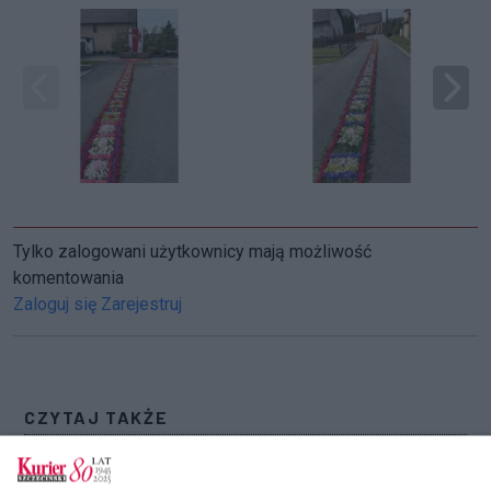
Tylko zalogowani użytkownicy mają możliwość
komentowania
Zaloguj się
Zarejestruj
CZYTAJ TAKŻE
Procesja główna Bożego Ciała przeszła przez
Szczecin [GALERIA, FILM] (akt. 1)