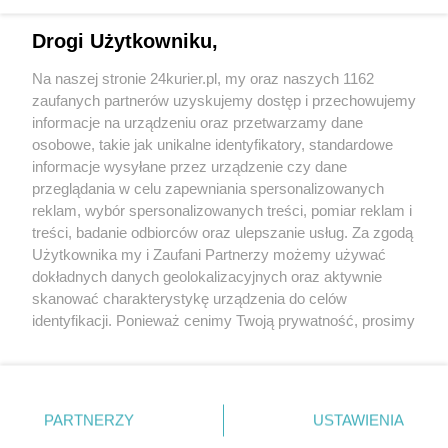
Ulicami Szczecina przejdą procesje Bożego
Drogi Użytkowniku,
Ciała. Harmonogram i trasy
Na naszej stronie 24kurier.pl, my oraz naszych 1162
W czwartek uroczystość Bożego Ciała. Jakie
zaufanych partnerów uzyskujemy dostęp i przechowujemy
jest znaczenie tego święta?
informacje na urządzeniu oraz przetwarzamy dane
osobowe, takie jak unikalne identyfikatory, standardowe
POGODA
informacje wysyłane przez urządzenie czy dane
przeglądania w celu zapewniania spersonalizowanych
reklam, wybór spersonalizowanych treści, pomiar reklam i
treści, badanie odbiorców oraz ulepszanie usług. Za zgodą
14
℃
Użytkownika my i Zaufani Partnerzy możemy używać
dokładnych danych geolokalizacyjnych oraz aktywnie
Zobacz prognozę na 3 dni
skanować charakterystykę urządzenia do celów
identyfikacji. Ponieważ cenimy Twoją prywatność, prosimy
o zgodę na korzystanie z tych technologii poprzez
kliknięcie „Akceptuję”. Zgoda jest dobrowolna i zawsze
możesz ją zmienić/wycofać klikając przycisk ustawień
prywatności znajdujący się w lewym dolnym rogu strony
PARTNERZY
USTAWIENIA
Copyright © 2022 Kurier Szczeciński sp. z o.o.
. Niektóre rodzaje przetwarzania danych nie wymagają
Wszelkie prawa zastrzeżone