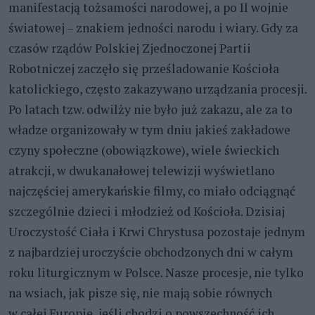
manifestacją tożsamości narodowej, a po II wojnie
światowej – znakiem jedności narodu i wiary. Gdy za
czasów rządów Polskiej Zjednoczonej Partii
Robotniczej zaczęło się prześladowanie Kościoła
katolickiego, często zakazywano urządzania procesji.
Po latach tzw. odwilży nie było już zakazu, ale za to
władze organizowały w tym dniu jakieś zakładowe
czyny społeczne (obowiązkowe), wiele świeckich
atrakcji, w dwukanałowej telewizji wyświetlano
najczęściej amerykańskie filmy, co miało odciągnąć
szczególnie dzieci i młodzież od Kościoła. Dzisiaj
Uroczystość Ciała i Krwi Chrystusa pozostaje jednym
z najbardziej uroczyście obchodzonych dni w całym
roku liturgicznym w Polsce. Nasze procesje, nie tylko
na wsiach, jak pisze się, nie mają sobie równych
w całej Europie, jeśli chodzi o powszechność ich