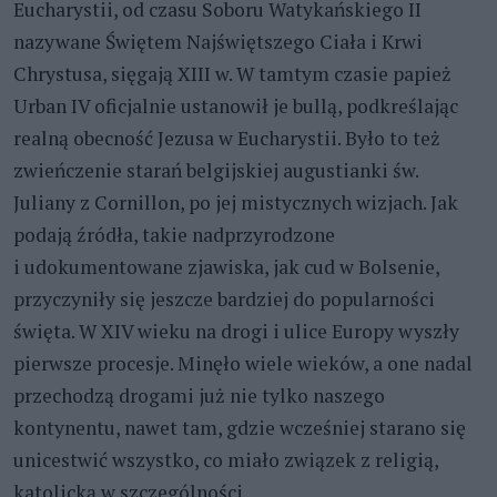
Eucharystii, od czasu Soboru Watykańskiego II
nazywane Świętem Najświętszego Ciała i Krwi
Chrystusa, sięgają XIII w. W tamtym czasie papież
Urban IV oficjalnie ustanowił je bullą, podkreślając
realną obecność Jezusa w Eucharystii. Było to też
zwieńczenie starań belgijskiej augustianki św.
Juliany z Cornillon, po jej mistycznych wizjach. Jak
podają źródła, takie nadprzyrodzone
i udokumentowane zjawiska, jak cud w Bolsenie,
przyczyniły się jeszcze bardziej do popularności
święta. W XIV wieku na drogi i ulice Europy wyszły
pierwsze procesje. Minęło wiele wieków, a one nadal
przechodzą drogami już nie tylko naszego
kontynentu, nawet tam, gdzie wcześniej starano się
unicestwić wszystko, co miało związek z religią,
katolicką w szczególności.