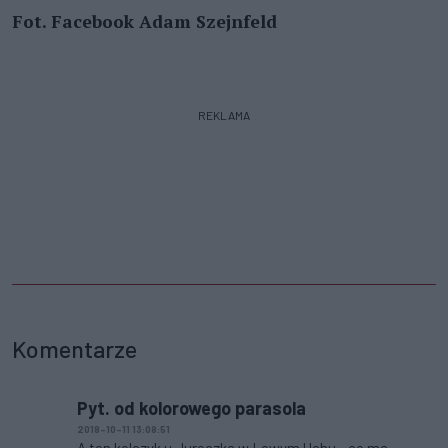
Fot. Facebook Adam Szejnfeld
REKLAMA
Komentarze
Pyt. od kolorowego parasola
2018-10-11 13:08:51
A ten kolczyk u Jureczka w Lewym Uchu - co ma