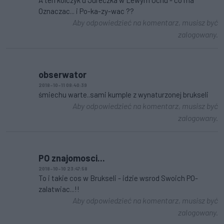
Oznaczac... i Po-ka-zy-wac ??
Aby odpowiedzieć na komentarz, musisz być
zalogowany.
obserwator
2018-10-11 08:40:39
śmiechu warte..sami kumple z wynaturzonej brukseli
Aby odpowiedzieć na komentarz, musisz być
zalogowany.
PO znajomosci...
2018-10-10 23:47:58
To i takie cos w Brukseli - idzie wsrod Swoich PO-
zalatwiac...!!
Aby odpowiedzieć na komentarz, musisz być
zalogowany.