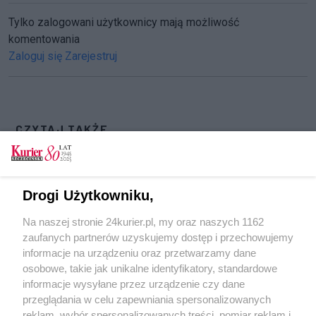
Tylko zalogowani użytkownicy mają możliwość
komentowania
Zaloguj się
Zarejestruj
CZYTAJ TAKŻE
Wolność wypowiedzi artystycznej
Owsiak zagrzewał społeczników
Drogi Użytkowniku,
126 milionów złotych zebrano podczas 26.
Na naszej stronie 24kurier.pl, my oraz naszych 1162
Finału WOŚP
zaufanych partnerów uzyskujemy dostęp i przechowujemy
Będzie honor dla czyniących dobro?
informacje na urządzeniu oraz przetwarzamy dane
osobowe, takie jak unikalne identyfikatory, standardowe
POGODA
informacje wysyłane przez urządzenie czy dane
przeglądania w celu zapewniania spersonalizowanych
reklam, wybór spersonalizowanych treści, pomiar reklam i