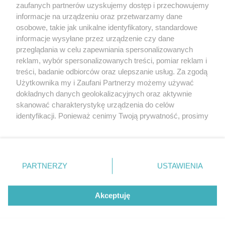
zaufanych partnerów uzyskujemy dostęp i przechowujemy
Aborcja w Sejmie
informacje na urządzeniu oraz przetwarzamy dane
osobowe, takie jak unikalne identyfikatory, standardowe
POGODA
informacje wysyłane przez urządzenie czy dane
przeglądania w celu zapewniania spersonalizowanych
reklam, wybór spersonalizowanych treści, pomiar reklam i
treści, badanie odbiorców oraz ulepszanie usług. Za zgodą
19
℃
Użytkownika my i Zaufani Partnerzy możemy używać
dokładnych danych geolokalizacyjnych oraz aktywnie
Zobacz prognozę na 3 dni
skanować charakterystykę urządzenia do celów
identyfikacji. Ponieważ cenimy Twoją prywatność, prosimy
o zgodę na korzystanie z tych technologii poprzez
kliknięcie „Akceptuję”. Zgoda jest dobrowolna i zawsze
możesz ją zmienić/wycofać klikając przycisk ustawień
prywatności znajdujący się w lewym dolnym rogu strony
Copyright © 2022 Kurier Szczeciński sp. z o.o.
PARTNERZY
USTAWIENIA
. Niektóre rodzaje przetwarzania danych nie wymagają
Wszelkie prawa zastrzeżone
zgody użytkownika, ale masz prawo sprzeciwić się
Kontakt
Nota wydawnicza
Nota prawna
takiemu przetwarzaniu. Preferencje będą miały
Akceptuję
zastosowania tylko na tej witrynie.
Polityka prywatności
Reklama
Zapoznaj się z poniższymi informacjami, abyś mógł