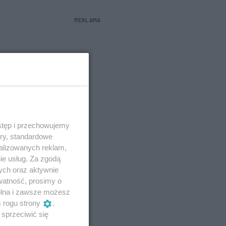
REKLAMA
stęp i przechowujemy
ory, standardowe
alizowanych reklam,
ie usług. Za zgodą
ych oraz aktywnie
watność, prosimy o
wolna i zawsze możesz
m rogu strony
.
sprzeciwić się