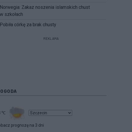
Norwegia: Zakaz noszenia islamskich chust
w szkołach
Pobiła córkę za brak chusty
REKLAMA
POGODA
3
℃
bacz prognozę na 3 dni