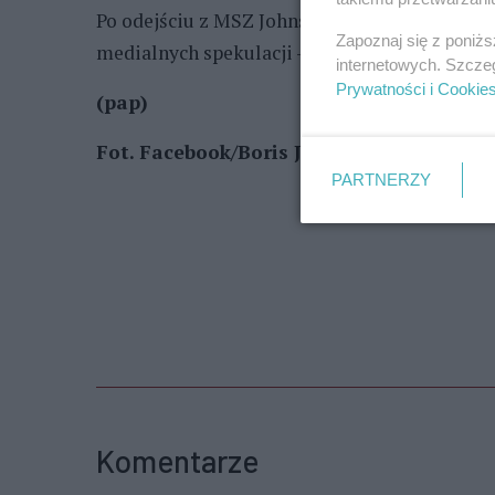
Po odejściu z MSZ Johnson wrócił na stanowi
Zapoznaj się z poniż
medialnych spekulacji – otrzymuje nawet do 2
internetowych. Szcze
Prywatności i Cookie
(pap)
Fot. Facebook/Boris Johnson
PARTNERZY
Komentarze