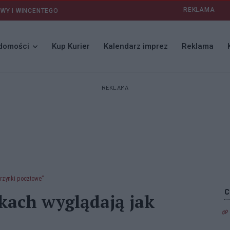
REKLAMA
AWY I WINCENTEGO
domości
Kup Kurier
Kalendarz imprez
Reklama
REKLAMA
krzynki pocztowe”
kach wyglądają jak