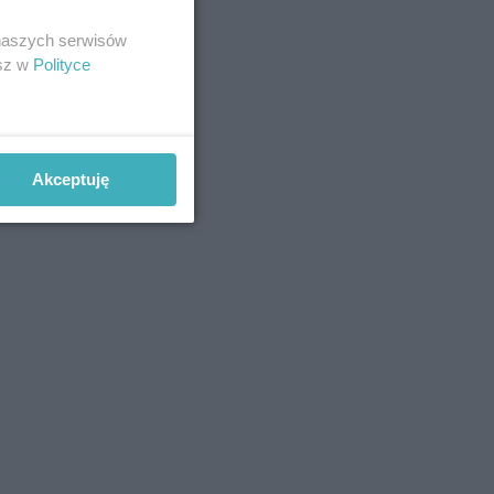
 naszych serwisów
esz w
Polityce
Akceptuję