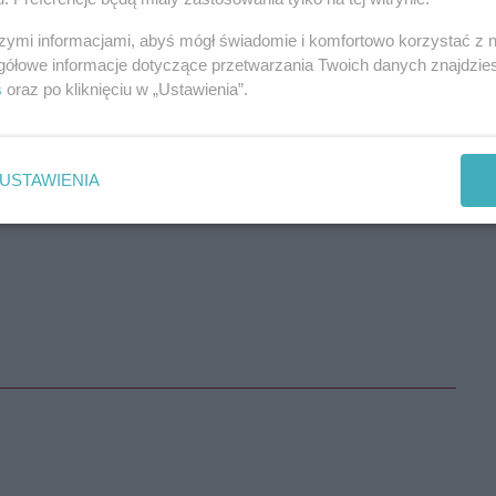
sko regularnego komentatora gazety, za co – według
szymi informacjami, abyś mógł świadomie i komfortowo korzystać z
75 tys. funtów rocznie.
gółowe informacje dotyczące przetwarzania Twoich danych znajdzi
s
oraz po kliknięciu w „Ustawienia”.
USTAWIENIA
REKLAMA