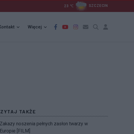
23
℃
SZCZECIN
Kontakt
Więcej
CZYTAJ TAKŻE
Zakazy noszenia pełnych zasłon twarzy w
Europie [FILM]