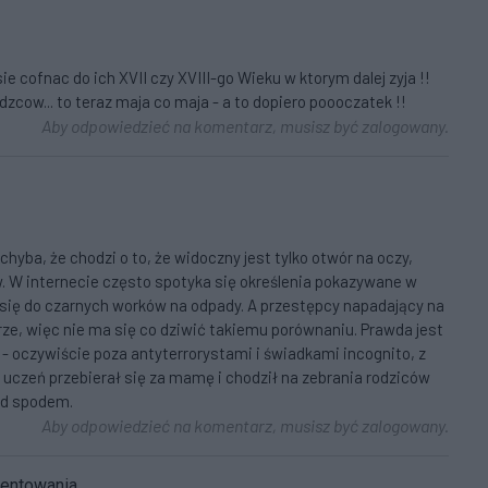
ie cofnac do ich XVII czy XVIII-go Wieku w ktorym dalej zyja !!
zcow... to teraz maja co maja - a to dopiero poooczatek !!
Aby odpowiedzieć na komentarz, musisz być zalogowany.
hyba, że chodzi o to, że widoczny jest tylko otwór na oczy,
. W internecie często spotyka się określenia pokazywane w
ię do czarnych worków na odpady. A przestępcy napadający na
rze, więc nie ma się co dziwić takiemu porównaniu. Prawda jest
a - oczywiście poza antyterrorystami i świadkami incognito, z
 uczeń przebierał się za mamę i chodził na zebrania rodziców
pod spodem.
Aby odpowiedzieć na komentarz, musisz być zalogowany.
mentowania