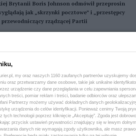
iej Brytanii Boris Johnson odmówił przeprosin
yglądają jak „skrzynki pocztowe” i „przestępcy
 przewodniczący rządzącej Partii
REKLAMA
niku,
ozmowie z agencją Press Association, że krytyka
uacja była „atakiem’’ na jego poglądy. Dodało, że
kurier.pl, my oraz naszych 1160 zaufanych partnerów uzyskujemy do
zamykania debaty na poważne tematy”.
niu oraz przetwarzamy dane osobowe, takie jak unikalne identyfikat
przez urządzenie czy dane przeglądania w celu zapewniania sperson
ych treści, pomiar reklam i treści, badanie odbiorców oraz ulepszan
anie występować w obronie liberalnych wartości, to
fani Partnerzy możemy używać dokładnych danych geolokalizacyjn
kstremistom – dodał rozmówca agencji.
tykę urządzenia do celów identyfikacji. Ponieważ cenimy Twoją pry
z tych technologii poprzez kliknięcie „Akceptuję”. Zgoda jest dobro
tonu Johnsona dla dziennika „The Telegraph”.
ikając przycisk ustawień prywatności znajdujący się w lewym dolny
kazu noszenia burki.
etwarzania danych nie wymagają zgody użytkownika, ale masz prawo 
. Preferencje będą miały zastosowania tylko na tej witrynie.