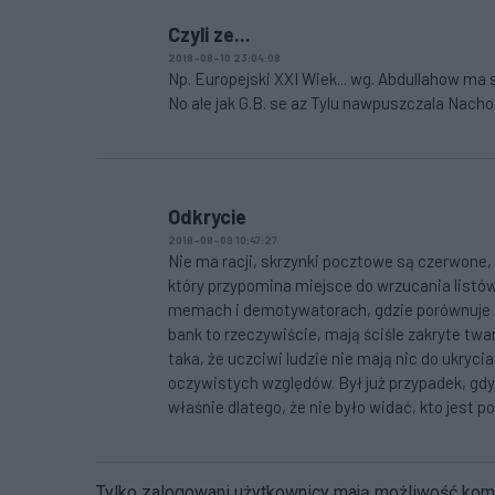
Czyli ze...
2018-08-10 23:04:08
Np. Europejski XXI Wiek... wg. Abdullahow ma s
No ale jak G.B. se az Tylu nawpuszczala Nachod
Odkrycie
2018-08-09 10:47:27
Nie ma racji, skrzynki pocztowe są czerwone, c
który przypomina miejsce do wrzucania listów
memach i demotywatorach, gdzie porównuje s
bank to rzeczywiście, mają ściśle zakryte twa
taka, że uczciwi ludzie nie mają nic do ukryci
oczywistych względów. Był już przypadek, gdy
właśnie dlatego, że nie było widać, kto jest 
Tylko zalogowani użytkownicy mają możliwość ko