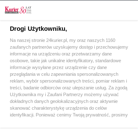
Tylko zalogowani użytkownicy mają możliwość
Drogi Użytkowniku,
komentowania
Na naszej stronie 24kurier.pl, my oraz naszych 1160
Zaloguj się
Zarejestruj
zaufanych partnerów uzyskujemy dostęp i przechowujemy
informacje na urządzeniu oraz przetwarzamy dane
osobowe, takie jak unikalne identyfikatory, standardowe
POGODA
informacje wysyłane przez urządzenie czy dane
przeglądania w celu zapewniania spersonalizowanych
reklam, wybór spersonalizowanych treści, pomiar reklam i
treści, badanie odbiorców oraz ulepszanie usług. Za zgodą
19
℃
Użytkownika my i Zaufani Partnerzy możemy używać
dokładnych danych geolokalizacyjnych oraz aktywnie
Zobacz prognozę na 3 dni
skanować charakterystykę urządzenia do celów
identyfikacji. Ponieważ cenimy Twoją prywatność, prosimy
o zgodę na korzystanie z tych technologii poprzez
kliknięcie „Akceptuję”. Zgoda jest dobrowolna i zawsze
możesz ją zmienić/wycofać klikając przycisk ustawień