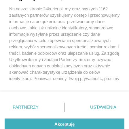
komentowania
Na naszej stronie 24kurier.pl, my oraz naszych 1162
Zaloguj się
Zarejestruj
zaufanych partnerów uzyskujemy dostęp i przechowujemy
informacje na urządzeniu oraz przetwarzamy dane
osobowe, takie jak unikalne identyfikatory, standardowe
POGODA
informacje wysyłane przez urządzenie czy dane
przeglądania w celu zapewniania spersonalizowanych
reklam, wybór spersonalizowanych treści, pomiar reklam i
treści, badanie odbiorców oraz ulepszanie usług. Za zgodą
19
℃
Użytkownika my i Zaufani Partnerzy możemy używać
dokładnych danych geolokalizacyjnych oraz aktywnie
Zobacz prognozę na 3 dni
skanować charakterystykę urządzenia do celów
identyfikacji. Ponieważ cenimy Twoją prywatność, prosimy
o zgodę na korzystanie z tych technologii poprzez
kliknięcie „Akceptuję”. Zgoda jest dobrowolna i zawsze
możesz ją zmienić/wycofać klikając przycisk ustawień
prywatności znajdujący się w lewym dolnym rogu strony
Copyright © 2022 Kurier Szczeciński sp. z o.o.
PARTNERZY
USTAWIENIA
. Niektóre rodzaje przetwarzania danych nie wymagają
Wszelkie prawa zastrzeżone
zgody użytkownika, ale masz prawo sprzeciwić się
Kontakt
Nota wydawnicza
Nota prawna
takiemu przetwarzaniu. Preferencje będą miały
Akceptuję
zastosowania tylko na tej witrynie.