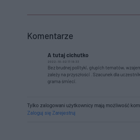
Komentarze
A tutaj cichutko
2022-10-02 17:19:33
Bez brudnej polityki, głupich tematów, wzaje
zależy na przyszłości . Szacunek dla uczestnik
grama śmieci.
Tylko zalogowani użytkownicy mają możliwość ko
Zaloguj się
Zarejestruj