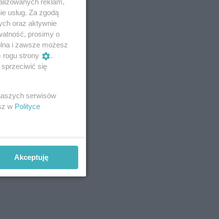
alizowanych reklam,
ie usług. Za zgodą
ych oraz aktywnie
watność, prosimy o
wolna i zawsze możesz
m rogu strony
.
sprzeciwić się
 naszych serwisów
esz w
Polityce
Akceptuję