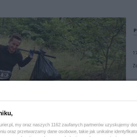
1
Zo
niku,
 świnoujskim lesie. Fot. Stanisław ZYBLEWSKI
kurier.pl, my oraz naszych 1162 zaufanych partnerów uzyskujemy do
niu oraz przetwarzamy dane osobowe, takie jak unikalne identyfikat