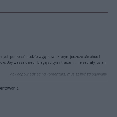
mnych podłości. Ludzie wyjątkowi, którym jeszcze się chce i
ów. Oby wasze dzieci, biegając tymi trasami, nie zebrały już ani
Aby odpowiedzieć na komentarz, musisz być zalogowany.
mentowania