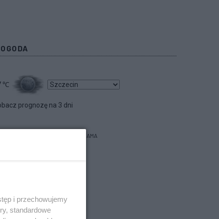
POGODA
7
℃
bacz prognozę na 3 dni
REKLAMA
stęp i przechowujemy
ory, standardowe