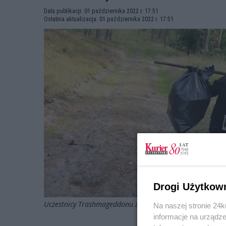
Data publikacji: 01 października 2022 r. 17:51
Ostatnia aktualizacja: 01 października 2022 r. 17:51
Drogi Użytkow
Uczestnicy Trashmageddonu zebrali blisko 5 ton śmieci w
Na naszej stronie 24
informacje na urządze