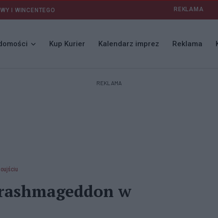
REKLAMA
AWY I WINCENTEGO
domości
Kup Kurier
Kalendarz imprez
Reklama
REKLAMA
oujściu
Trashmageddon w