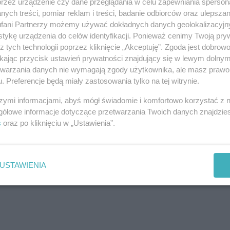
przez urządzenie czy dane przeglądania w celu zapewniania sperson
rii artylerii nabrzeżnej Goeben, w okolicy
ych treści, pomiar reklam i treści, badanie odbiorców oraz ulepszan
 skali kraju zawody sportowe pod nazwą
fani Partnerzy możemy używać dokładnych danych geolokalizacyjn
przygodę, dobrą zabawę, wzajemną rywalizację i...
tykę urządzenia do celów identyfikacji. Ponieważ cenimy Twoją pry
z tych technologii poprzez kliknięcie „Akceptuję”. Zgoda jest dobro
czas, lecz to, kto w ciągu trzech godzin uzbiera
ikając przycisk ustawień prywatności znajdujący się w lewym dolny
4817,2 kg). W rywalizacji zwyciężył Krzysztof Kramer
etwarzania danych nie wymagają zgody użytkownika, ale masz prawo 
9 kg) i Grzegorzem Koreckim (451,2 kg), a wśród
. Preferencje będą miały zastosowania tylko na tej witrynie.
 kg) wyprzedzając Teresę Czarnecką (268,7 kg) oraz
szymi informacjami, abyś mógł świadomie i komfortowo korzystać z
gółowe informacje dotyczące przetwarzania Twoich danych znajdzi
s
oraz po kliknięciu w „Ustawienia”.
REKLAMA
USTAWIENIA
REKLAMA