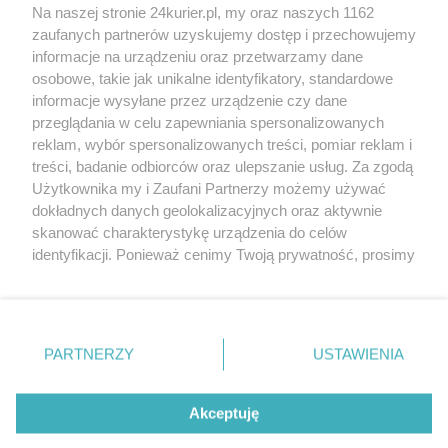
Na naszej stronie 24kurier.pl, my oraz naszych 1162
Zaloguj się
Zarejestruj
zaufanych partnerów uzyskujemy dostęp i przechowujemy
informacje na urządzeniu oraz przetwarzamy dane
osobowe, takie jak unikalne identyfikatory, standardowe
POGODA
informacje wysyłane przez urządzenie czy dane
przeglądania w celu zapewniania spersonalizowanych
reklam, wybór spersonalizowanych treści, pomiar reklam i
treści, badanie odbiorców oraz ulepszanie usług. Za zgodą
18
℃
Użytkownika my i Zaufani Partnerzy możemy używać
dokładnych danych geolokalizacyjnych oraz aktywnie
Zobacz prognozę na 3 dni
skanować charakterystykę urządzenia do celów
identyfikacji. Ponieważ cenimy Twoją prywatność, prosimy
o zgodę na korzystanie z tych technologii poprzez
kliknięcie „Akceptuję”. Zgoda jest dobrowolna i zawsze
możesz ją zmienić/wycofać klikając przycisk ustawień
prywatności znajdujący się w lewym dolnym rogu strony
Copyright © 2022 Kurier Szczeciński sp. z o.o.
PARTNERZY
USTAWIENIA
. Niektóre rodzaje przetwarzania danych nie wymagają
Wszelkie prawa zastrzeżone
zgody użytkownika, ale masz prawo sprzeciwić się
Kontakt
Nota wydawnicza
Nota prawna
takiemu przetwarzaniu. Preferencje będą miały
Akceptuję
zastosowania tylko na tej witrynie.
Polityka prywatności
Reklama